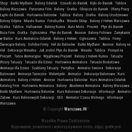
Shop
:
Bańki Mydlane
:
Balony Gdańsk
:
Sznurki do Baniek
:
Kijki do Baniek
:
Tablica
:
Balony Warszawa
:
Panorama Firm
:
Balony
:
Gratka
:
Obręcze do Baniek
:
Oferty Pracy
:
Łapki do Baniek
:
Hurtownia Balonów
:
Tablica
:
Balony
:
Gratka
:
Balony Urodzinowe
:
Balony Gdynia
:
Miasto Rumia
:
Fotobudka
:
Wesele Sklep
:
Balony z Helem Warszawa
:
Gratka
:
Tablica
:
Halloween
:
Balony Rumia
:
Auto Moto
:
Prezent
:
Płyn do Baniek
:
Baza Firm
:
Gratka
:
Ogłoszenia
:
Płyn do Baniek
:
Anonse
:
Balony Foliowe
:
Zamykanie
w Bańce
:
Kurs Animatora Gdańsk
:
Balony z Helem
:
Ogłoszenia
:
Tablica
:
Firmy
:
Świecące Balony
:
Solidne Firmy
:
Hel do Balonów
:
Bańki Mydlane
:
Anonse
:
Balony na
Hel
:
Dekoracje Weselne
:
Jak zrobić Płyn do Baniek
:
Wesele
:
Tablica
:
Pomysł na
Prezent
:
Tańce Animacyjne
:
Wyjątkowy Prezent
:
Balony z Helem Rumia
:
Tatuaże
:
Wzory Tatuaży
:
Tatuaże dla Dzieci
:
Hurtownia Animatora
:
Tatuaże Brokatowe
:
Animacje dla Dzieci
:
Szablony Tatuaży
:
PartyBox
:
Animator Seniora
:
Dekoracje
Balonowe
:
Animacje Taneczne
:
Walentynki
:
Animator
:
Dekoracje Balonowe
:
Kurs
Animatora
:
Balony z Helem
:
Anonse
:
Hurtownia Balonów
:
Kurs Animatora Gdańsk
:
Katalog Firm
:
Hurtownia Animatora
:
Balony
:
Akademia Animatora
:
Balony Warszawa
:
Bańki Mydlane
:
Hurtownia Balonów
:
Kurs Balonowe Dekoracje
:
Informacje
:
Animator
Zabaw
:
Kurs Balonowych Dekoracji
:
SEO
:
Animator Czasu Wolnego
:
Informacje
Warszawa
© Copyright
Warszawa.IN
™
Wszelkie Prawa Zastrzeżone.
Kopiowanie, powielanie i wykorzystywanie treści, zdjęć, grafik jest