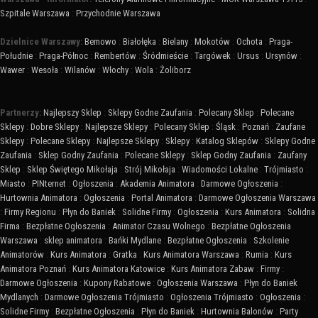
Szpitale Warszawa
:
Przychodnie Warszawa
Dzielnice Warszawy:
Bemowo
:
Białołęka
:
Bielany
:
Mokotów
:
Ochota
:
Praga-
Południe
:
Praga-Północ
:
Rembertów
:
Śródmieście
:
Targówek
:
Ursus
:
Ursynów
:
Wawer
:
Wesoła
:
Wilanów
:
Włochy
:
Wola
:
Żoliborz
Partnerzy:
Najlepszy Sklep
:
Sklepy Godne Zaufania
:
Polecany Sklep
:
Polecane
Sklepy
:
Dobre Sklepy
:
Najlepsze Sklepy
:
Polecany Sklep
:
Śląsk
:
Poznań
:
Zaufane
Sklepy
:
Polecane Sklepy
:
Najlepsze Sklepy
:
Sklepy
:
Katalog Sklepów
:
Sklepy Godne
Zaufania
:
Sklep Godny Zaufania
:
Polecane Sklepy
:
Sklep Godny Zaufania
:
Zaufany
Sklep
:
Sklep Świętego Mikołaja
:
Strój Mikołaja
:
Wiadomości Lokalne
:
Trójmiasto
:
Miasto
:
PINternet
:
Ogłoszenia
:
Akademia Animatora
:
Darmowe Ogłoszenia
:
Hurtownia Animatora
:
Ogłoszenia
:
Portal Animatora
:
Darmowe Ogłoszenia Warszawa
:
Firmy Regionu
:
Płyn do Baniek
:
Solidne Firmy
:
Ogłoszenia
:
Kurs Animatora
:
Solidna
Firma
:
Bezpłatne Ogłoszenia
:
Animator Czasu Wolnego
:
Bezpłatne Ogłoszenia
Warszawa
:
sklep animatora
:
Bańki Mydlane
:
Bezpłatne Ogłoszenia
:
Szkolenie
Animatorów
:
Kurs Animatora
:
Gratka
:
Kurs Animatora Warszawa
:
Rumia
:
Kurs
Animatora Poznań
:
Kurs Animatora Katowice
:
Kurs Animatora Zabaw
:
Firmy
:
Darmowe Ogłoszenia
:
Kupony Rabatowe
:
Ogłoszenia Warszawa
:
Płyn do Baniek
Mydlanych
:
Darmowe Ogłoszenia Trójmiasto
:
Ogłoszenia Trójmiasto
:
Ogłoszenia
:
Solidne Firmy
:
Bezpłatne Ogłoszenia
:
Płyn do Baniek
:
Hurtownia Balonów
:
Party