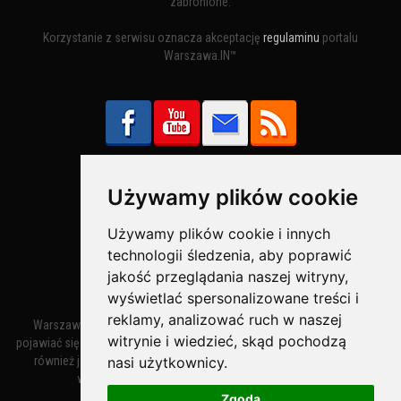
zabronione.
Korzystanie z serwisu oznacza akceptację
regulaminu
portalu
Warszawa.IN™
Używamy plików cookie
Bezpieczne Płatności obsługuje:
Używamy plików cookie i innych
technologii śledzenia, aby poprawić
jakość przeglądania naszej witryny,
wyświetlać spersonalizowane treści i
reklamy, analizować ruch w naszej
Warszawa – miasto stołeczne Warszawa. Nazwa miasta zaczęła
witrynie i wiedzieć, skąd pochodzą
pojawiać się w dokumentach w XIV wieku jako Warszewa, a od XV wieku
nasi użytkownicy.
również jako Warszowa. Zmiana nazwy na Warszawa w XV wieku
wynikała z mazowieckiej wymowy dialektycznej.
Zgoda