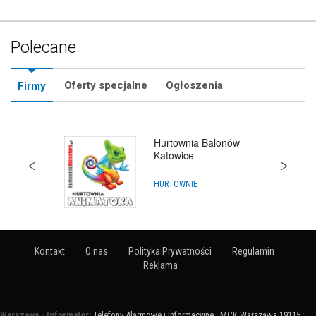
Polecane
Oferty specjalne
Ogłoszenia
Firmy
Hurtownia Balonów
Katowice
HURTOWNIE
Kontakt
O nas
Polityka Prywatności
Regulamin
Reklama
Warszawa - Informator:
Telefony Alarmowe i Informacyjne
:
MCK Warszawa 19115
: