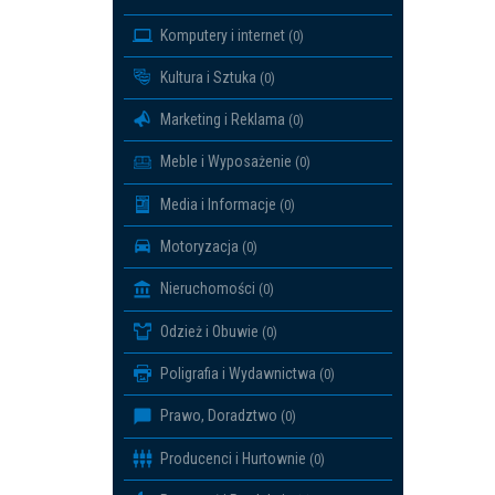
Komputery i internet
(0)
Kultura i Sztuka
(0)
Marketing i Reklama
(0)
Meble i Wyposażenie
(0)
Media i Informacje
(0)
Motoryzacja
(0)
Nieruchomości
(0)
Odzież i Obuwie
(0)
Poligrafia i Wydawnictwa
(0)
Prawo, Doradztwo
(0)
Producenci i Hurtownie
(0)