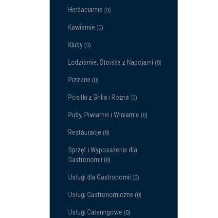
Herbaciarnie
(0)
Kawiarnie
(0)
Kluby
(0)
Lodziarnie, Stoiska z Napojami
(0)
Pizzerie
(0)
Posiłki z Grilla i Rożna
(0)
Puby, Piwiarnie i Winiarnie
(0)
Restauracje
(0)
Sprzęt i Wyposażenie dla
Gastronomii
(0)
Usługi dla Gastronomii
(0)
Usługi Gastronomiczne
(0)
Usługi Cateringowe
(0)