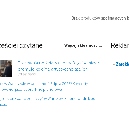
Brak produktów spełniających kr
ęściej czytane
Rekl
Więcej aktualności...
Pracownia rzeźbiarska przy Bugaj – miasto
»
Zarekl
promuje kolejne artystyczne atelier
12.06.2023
ić w Warszawie w weekend 4-6 lipca 2026? Koncerty
owskie, jazz, sport i kino plenerowe
jsc, które warto zobaczyć w Warszawie – przewodnik po
nicach