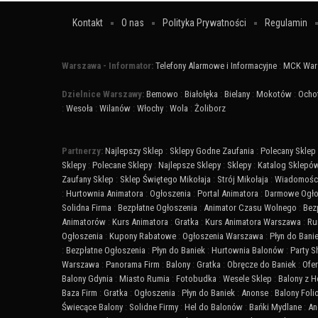
Kontakt
O nas
Polityka Prywatności
Regulamin
Warszawa - Informator:
Telefony Alarmowe i Informacyjne
:
MCK War
Dzielnice Warszawy:
Bemowo
:
Białołęka
:
Bielany
:
Mokotów
:
Ocho
:
Wesoła
:
Wilanów
:
Włochy
:
Wola
:
Żoliborz
Partnerzy:
Najlepszy Sklep
:
Sklepy Godne Zaufania
:
Polecany Sklep
Sklepy
:
Polecane Sklepy
:
Najlepsze Sklepy
:
Sklepy
:
Katalog Sklepó
Zaufany Sklep
:
Sklep Świętego Mikołaja
:
Strój Mikołaja
:
Wiadomości
:
Hurtownia Animatora
:
Ogłoszenia
:
Portal Animatora
:
Darmowe Ogło
Solidna Firma
:
Bezpłatne Ogłoszenia
:
Animator Czasu Wolnego
:
Bez
Animatorów
:
Kurs Animatora
:
Gratka
:
Kurs Animatora Warszawa
:
Ru
Ogłoszenia
:
Kupony Rabatowe
:
Ogłoszenia Warszawa
:
Płyn do Bani
:
Bezpłatne Ogłoszenia
:
Płyn do Baniek
:
Hurtownia Balonów
:
Party 
Warszawa
:
Panorama Firm
:
Balony
:
Gratka
:
Obręcze do Baniek
:
Ofer
Balony Gdynia
:
Miasto Rumia
:
Fotobudka
:
Wesele Sklep
:
Balony z 
Baza Firm
:
Gratka
:
Ogłoszenia
:
Płyn do Baniek
:
Anonse
:
Balony Fol
Świecące Balony
:
Solidne Firmy
:
Hel do Balonów
:
Bańki Mydlane
:
An