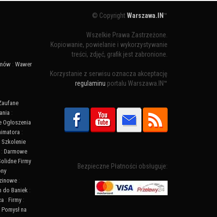
© Copyright
Warszawa.IN
™
Wszelkie Prawa Zastrzeżone.
Kopiowanie, powielanie i wykorzystywanie
treści, zdjęć, grafik jest zabronione.
ynów
:
Wawer
Korzystanie z serwisu oznacza akceptację
regulaminu
portalu Warszawa.IN™
Zaufane
ania
:
 Ogłoszenia
nimatora
:
:
Szkolenie
:
Darmowe
Solidne Firmy
Bezpieczne Płatności obsługuje:
ony
zinowe
:
n do Baniek
:
ca
:
Firmy
:
:
Pomysł na