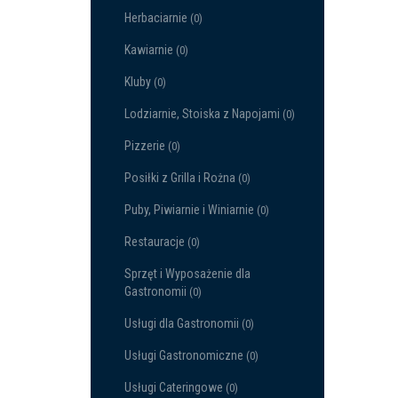
Herbaciarnie
(0)
Kawiarnie
(0)
Kluby
(0)
Lodziarnie, Stoiska z Napojami
(0)
Pizzerie
(0)
Posiłki z Grilla i Rożna
(0)
Puby, Piwiarnie i Winiarnie
(0)
Restauracje
(0)
Sprzęt i Wyposażenie dla
Gastronomii
(0)
Usługi dla Gastronomii
(0)
Usługi Gastronomiczne
(0)
Usługi Cateringowe
(0)