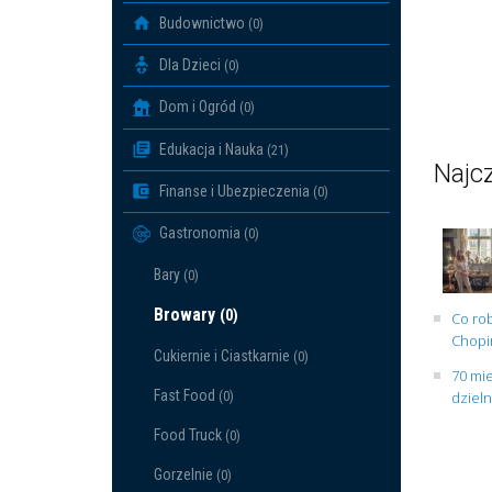
Budownictwo
(0)
Dla Dzieci
(0)
Dom i Ogród
(0)
Edukacja i Nauka
(21)
Najcz
Finanse i Ubezpieczenia
(0)
Gastronomia
(0)
Bary
(0)
Browary
(0)
Co rob
Chopin
Cukiernie i Ciastkarnie
(0)
70 mie
Fast Food
(0)
dziel
Food Truck
(0)
Gorzelnie
(0)