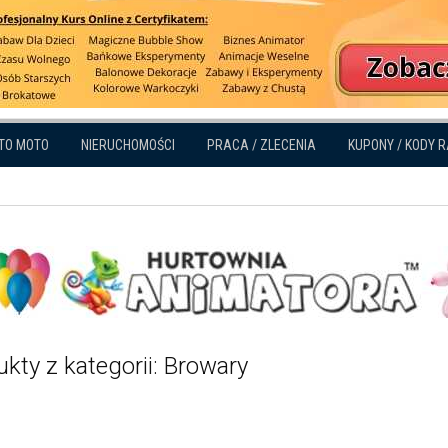
TO MOTO
NIERUCHOMOŚCI
PRACA / ZLECENIA
KUPONY / KODY 
kty z kategorii: Browary