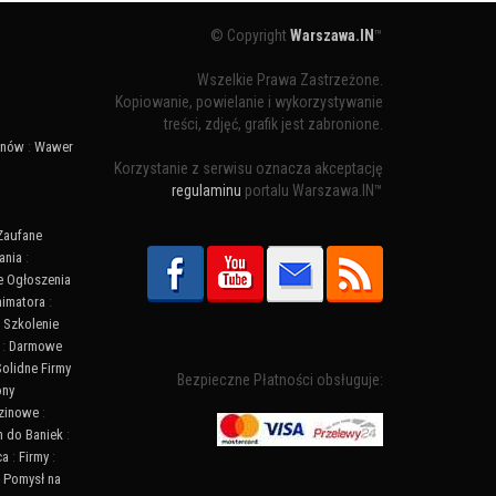
© Copyright
Warszawa.IN
™
Wszelkie Prawa Zastrzeżone.
Kopiowanie, powielanie i wykorzystywanie
treści, zdjęć, grafik jest zabronione.
ynów
:
Wawer
Korzystanie z serwisu oznacza akceptację
regulaminu
portalu Warszawa.IN™
Zaufane
ania
:
 Ogłoszenia
nimatora
:
:
Szkolenie
:
Darmowe
Solidne Firmy
Bezpieczne Płatności obsługuje:
ony
zinowe
:
n do Baniek
:
ca
:
Firmy
:
:
Pomysł na