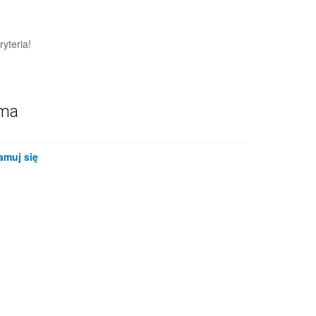
yteria!
ama
amuj się