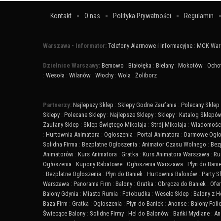
Kontakt
O nas
Polityka Prywatności
Regulamin
Warszawa - Informator:
Telefony Alarmowe i Informacyjne
:
MCK War
Dzielnice Warszawy:
Bemowo
:
Białołęka
:
Bielany
:
Mokotów
:
Ocho
:
Wesoła
:
Wilanów
:
Włochy
:
Wola
:
Żoliborz
Partnerzy:
Najlepszy Sklep
:
Sklepy Godne Zaufania
:
Polecany Sklep
Sklepy
:
Polecane Sklepy
:
Najlepsze Sklepy
:
Sklepy
:
Katalog Sklepó
Zaufany Sklep
:
Sklep Świętego Mikołaja
:
Strój Mikołaja
:
Wiadomości
:
Hurtownia Animatora
:
Ogłoszenia
:
Portal Animatora
:
Darmowe Ogło
Solidna Firma
:
Bezpłatne Ogłoszenia
:
Animator Czasu Wolnego
:
Bez
Animatorów
:
Kurs Animatora
:
Gratka
:
Kurs Animatora Warszawa
:
Ru
Ogłoszenia
:
Kupony Rabatowe
:
Ogłoszenia Warszawa
:
Płyn do Bani
:
Bezpłatne Ogłoszenia
:
Płyn do Baniek
:
Hurtownia Balonów
:
Party 
Warszawa
:
Panorama Firm
:
Balony
:
Gratka
:
Obręcze do Baniek
:
Ofer
Balony Gdynia
:
Miasto Rumia
:
Fotobudka
:
Wesele Sklep
:
Balony z 
Baza Firm
:
Gratka
:
Ogłoszenia
:
Płyn do Baniek
:
Anonse
:
Balony Fol
Świecące Balony
:
Solidne Firmy
:
Hel do Balonów
:
Bańki Mydlane
:
An