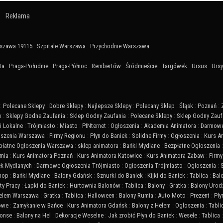
Reklama
szawa 19115
:
Szpitale Warszawa
:
Przychodnie Warszawa
ta
:
Praga-Południe
:
Praga-Północ
:
Rembertów
:
Śródmieście
:
Targówek
:
Ursus
:
Urs
:
Polecane Sklepy
:
Dobre Sklepy
:
Najlepsze Sklepy
:
Polecany Sklep
:
Śląsk
:
Poznań
:
w
:
Sklepy Godne Zaufania
:
Sklep Godny Zaufania
:
Polecane Sklepy
:
Sklep Godny Zauf
 Lokalne
:
Trójmiasto
:
Miasto
:
PINternet
:
Ogłoszenia
:
Akademia Animatora
:
Darmowe
szenia Warszawa
:
Firmy Regionu
:
Płyn do Baniek
:
Solidne Firmy
:
Ogłoszenia
:
Kurs A
płatne Ogłoszenia Warszawa
:
sklep animatora
:
Bańki Mydlane
:
Bezpłatne Ogłoszenia
mia
:
Kurs Animatora Poznań
:
Kurs Animatora Katowice
:
Kurs Animatora Zabaw
:
Firmy
ek Mydlanych
:
Darmowe Ogłoszenia Trójmiasto
:
Ogłoszenia Trójmiasto
:
Ogłoszenia
:
Shop
:
Bańki Mydlane
:
Balony Gdańsk
:
Sznurki do Baniek
:
Kijki do Baniek
:
Tablica
:
Bal
ty Pracy
:
Łapki do Baniek
:
Hurtownia Balonów
:
Tablica
:
Balony
:
Gratka
:
Balony Urod
Helem Warszawa
:
Gratka
:
Tablica
:
Halloween
:
Balony Rumia
:
Auto Moto
:
Prezent
:
Pły
iowe
:
Zamykanie w Bańce
:
Kurs Animatora Gdańsk
:
Balony z Helem
:
Ogłoszenia
:
Tabli
onse
:
Balony na Hel
:
Dekoracje Weselne
:
Jak zrobić Płyn do Baniek
:
Wesele
:
Tablica