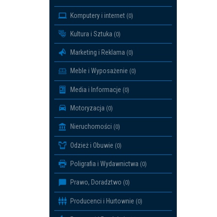
Komputery i internet
(0)
Kultura i Sztuka
(0)
Marketing i Reklama
(0)
Meble i Wyposażenie
(0)
Media i Informacje
(0)
Motoryzacja
(0)
Nieruchomości
(0)
Odzież i Obuwie
(0)
Poligrafia i Wydawnictwa
(0)
Prawo, Doradztwo
(0)
Producenci i Hurtownie
(0)