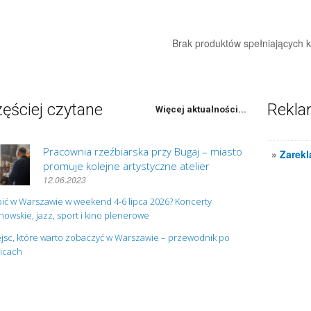
Brak produktów spełniających kr
ęściej czytane
Rekl
Więcej aktualności...
Pracownia rzeźbiarska przy Bugaj – miasto
»
Zarekl
promuje kolejne artystyczne atelier
12.06.2023
ić w Warszawie w weekend 4-6 lipca 2026? Koncerty
owskie, jazz, sport i kino plenerowe
jsc, które warto zobaczyć w Warszawie – przewodnik po
nicach