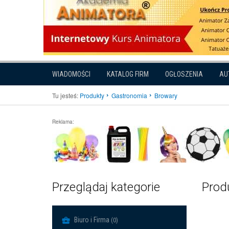
WIADOMOŚCI
KATALOG FIRM
OGŁOSZENIA
AU
Tu jesteś:
Produkty
Gastronomia
Browary
Reklama:
Przeglądaj kategorie
Produ
Biuro i Firma
(0)