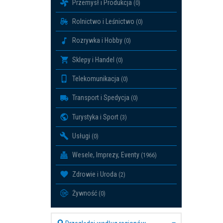
Przemysł i Produkcja
(0)
Rolnictwo i Leśnictwo
(0)
Rozrywka i Hobby
(0)
Sklepy i Handel
(0)
Telekomunikacja
(0)
Transport i Spedycja
(0)
Turystyka i Sport
(3)
Usługi
(0)
Wesele, Imprezy, Eventy
(1966)
Zdrowie i Uroda
(2)
Żywność
(0)