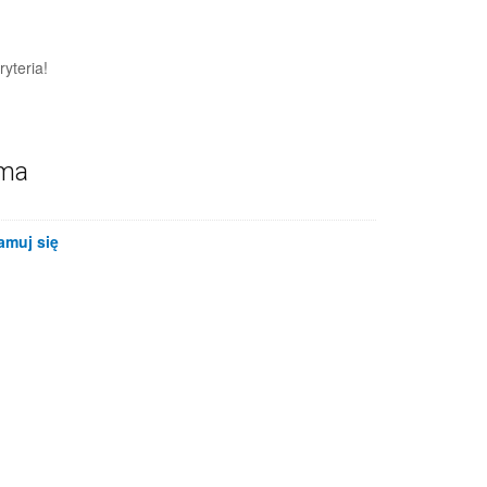
yteria!
ama
amuj się