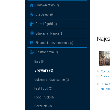
Budownictwo
(0)
Dla Dzieci
(0)
Dom i Ogród
(0)
Edukacja i Nauka
(21)
Najcz
Finanse i Ubezpieczenia
(0)
Gastronomia
(0)
Bary
(0)
Browary
(0)
Co rob
Chopin
Cukiernie i Ciastkarnie
(0)
70 mie
Fast Food
(0)
dziel
Food Truck
(0)
Gorzelnie
(0)