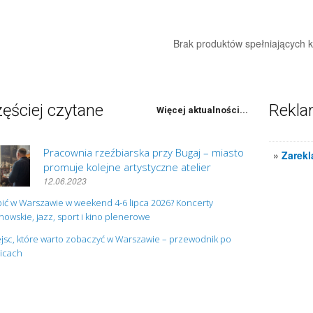
Brak produktów spełniających kr
ęściej czytane
Rekl
Więcej aktualności...
Pracownia rzeźbiarska przy Bugaj – miasto
»
Zarekl
promuje kolejne artystyczne atelier
12.06.2023
ić w Warszawie w weekend 4-6 lipca 2026? Koncerty
owskie, jazz, sport i kino plenerowe
jsc, które warto zobaczyć w Warszawie – przewodnik po
nicach