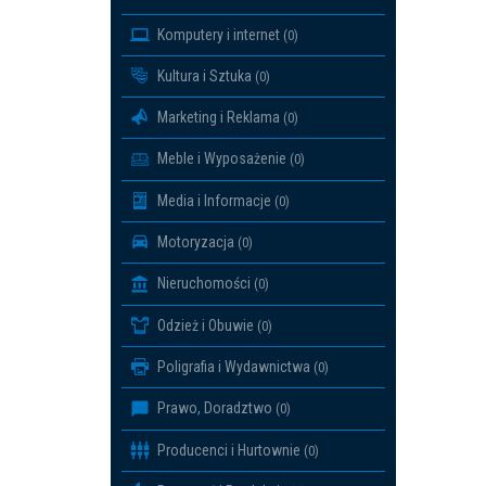
Komputery i internet
(0)
Kultura i Sztuka
(0)
Marketing i Reklama
(0)
Meble i Wyposażenie
(0)
Media i Informacje
(0)
Motoryzacja
(0)
Nieruchomości
(0)
Odzież i Obuwie
(0)
Poligrafia i Wydawnictwa
(0)
Prawo, Doradztwo
(0)
Producenci i Hurtownie
(0)