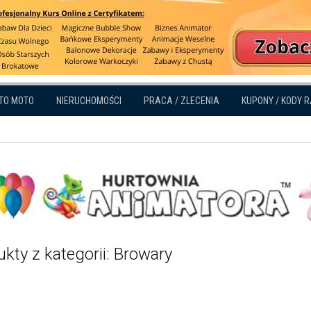
TO MOTO
NIERUCHOMOŚCI
PRACA / ZLECENIA
KUPONY / KODY 
kty z kategorii: Browary