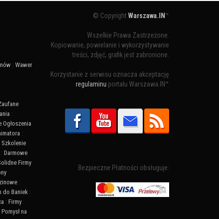
© Copyright
Warszawa.IN
™
Wszelkie Prawa Zastrzeżone.
Kopiowanie, powielanie i wykorzystywanie
treści, zdjęć, grafik jest zabronione.
ynów
:
Wawer
Korzystanie z serwisu oznacza akceptację
regulaminu
portalu Warszawa.IN™
Zaufane
ania
:
 Ogłoszenia
nimatora
:
:
Szkolenie
:
Darmowe
Solidne Firmy
Bezpieczne Płatności obsługuje:
ony
zinowe
:
n do Baniek
:
ca
:
Firmy
:
:
Pomysł na