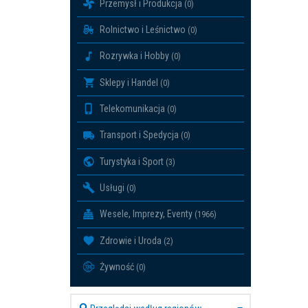
Przemysł i Produkcja
(0)
Rolnictwo i Leśnictwo
(0)
Rozrywka i Hobby
(0)
Sklepy i Handel
(0)
Telekomunikacja
(0)
Transport i Spedycja
(0)
Turystyka i Sport
(3)
Usługi
(0)
Wesele, Imprezy, Eventy
(1966)
Zdrowie i Uroda
(2)
Żywność
(0)