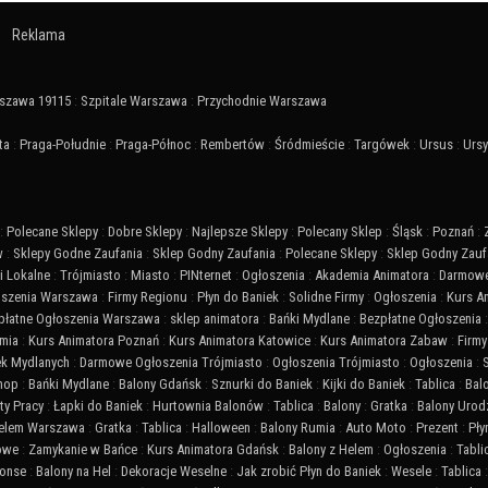
Reklama
szawa 19115
:
Szpitale Warszawa
:
Przychodnie Warszawa
ta
:
Praga-Południe
:
Praga-Północ
:
Rembertów
:
Śródmieście
:
Targówek
:
Ursus
:
Urs
:
Polecane Sklepy
:
Dobre Sklepy
:
Najlepsze Sklepy
:
Polecany Sklep
:
Śląsk
:
Poznań
:
w
:
Sklepy Godne Zaufania
:
Sklep Godny Zaufania
:
Polecane Sklepy
:
Sklep Godny Zauf
 Lokalne
:
Trójmiasto
:
Miasto
:
PINternet
:
Ogłoszenia
:
Akademia Animatora
:
Darmowe
szenia Warszawa
:
Firmy Regionu
:
Płyn do Baniek
:
Solidne Firmy
:
Ogłoszenia
:
Kurs A
płatne Ogłoszenia Warszawa
:
sklep animatora
:
Bańki Mydlane
:
Bezpłatne Ogłoszenia
mia
:
Kurs Animatora Poznań
:
Kurs Animatora Katowice
:
Kurs Animatora Zabaw
:
Firmy
ek Mydlanych
:
Darmowe Ogłoszenia Trójmiasto
:
Ogłoszenia Trójmiasto
:
Ogłoszenia
:
Shop
:
Bańki Mydlane
:
Balony Gdańsk
:
Sznurki do Baniek
:
Kijki do Baniek
:
Tablica
:
Bal
ty Pracy
:
Łapki do Baniek
:
Hurtownia Balonów
:
Tablica
:
Balony
:
Gratka
:
Balony Urod
Helem Warszawa
:
Gratka
:
Tablica
:
Halloween
:
Balony Rumia
:
Auto Moto
:
Prezent
:
Pły
iowe
:
Zamykanie w Bańce
:
Kurs Animatora Gdańsk
:
Balony z Helem
:
Ogłoszenia
:
Tabli
onse
:
Balony na Hel
:
Dekoracje Weselne
:
Jak zrobić Płyn do Baniek
:
Wesele
:
Tablica