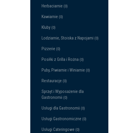
Herbaciarnie
(0)
Kawiarnie
(0)
Kluby
(0)
Lodziarnie, Stoiska z Napojami
(0)
Pizzerie
(0)
Posiłki z Grilla i Rożna
(0)
Puby, Piwiarnie i Winiarnie
(0)
Restauracje
(0)
Sprzęt i Wyposażenie dla
Gastronomii
(0)
Usługi dla Gastronomii
(0)
Usługi Gastronomiczne
(0)
Usługi Cateringowe
(0)