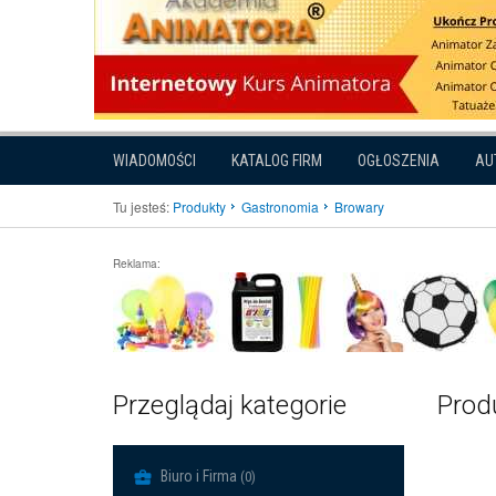
WIADOMOŚCI
KATALOG FIRM
OGŁOSZENIA
AU
Tu jesteś:
Produkty
Gastronomia
Browary
Reklama:
Przeglądaj kategorie
Produ
Biuro i Firma
(0)