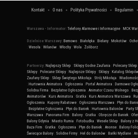
Kontakt
O nas
Polityka Prywatności
Regulamin
Warszawa - Informator:
Telefony Alarmowe i Informacyjne
:
MCK War
Dzielnice Warszawy:
Bemowo
:
Białołęka
:
Bielany
:
Mokotów
:
Ocho
:
Wesoła
:
Wilanów
:
Włochy
:
Wola
:
Żoliborz
Partnerzy:
Najlepszy Sklep
:
Sklepy Godne Zaufania
:
Polecany Sklep
Sklepy
:
Polecane Sklepy
:
Najlepsze Sklepy
:
Sklepy
:
Katalog Sklepó
Zaufany Sklep
:
Sklep Świętego Mikołaja
:
Strój Mikołaja
:
Wiadomości
:
Hurtownia Animatora
:
Ogłoszenia
:
Portal Animatora
:
Darmowe Ogło
Solidna Firma
:
Bezpłatne Ogłoszenia
:
Animator Czasu Wolnego
:
Bez
Animatorów
:
Kurs Animatora
:
Gratka
:
Kurs Animatora Warszawa
:
Ru
Ogłoszenia
:
Kupony Rabatowe
:
Ogłoszenia Warszawa
:
Płyn do Bani
:
Bezpłatne Ogłoszenia
:
Płyn do Baniek
:
Hurtownia Balonów
:
Party 
Warszawa
:
Panorama Firm
:
Balony
:
Gratka
:
Obręcze do Baniek
:
Ofer
Balony Gdynia
:
Miasto Rumia
:
Fotobudka
:
Wesele Sklep
:
Balony z 
Baza Firm
:
Gratka
:
Ogłoszenia
:
Płyn do Baniek
:
Anonse
:
Balony Fol
Świecące Balony
:
Solidne Firmy
:
Hel do Balonów
:
Bańki Mydlane
:
An