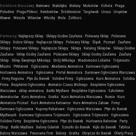
Dzielnice Warszawy:
Bemowo
:
Białołęka
:
Bielany
:
Mokotów
:
Ochota
:
Praga-
Południe
:
Praga-Północ
:
Rembertów
:
Śródmieście
:
Targówek
:
Ursus
:
Ursynów
:
Wawer
:
Wesoła
:
Wilanów
:
Włochy
:
Wola
:
Żoliborz
Partnerzy:
Najlepszy Sklep
:
Sklepy Godne Zaufania
:
Polecany Sklep
:
Polecane
Sklepy
:
Dobre Sklepy
:
Najlepsze Sklepy
:
Polecany Sklep
:
Śląsk
:
Poznań
:
Zaufane
Sklepy
:
Polecane Sklepy
:
Najlepsze Sklepy
:
Sklepy
:
Katalog Sklepów
:
Sklepy Godne
Zaufania
:
Sklep Godny Zaufania
:
Polecane Sklepy
:
Sklep Godny Zaufania
:
Zaufany
Sklep
:
Sklep Świętego Mikołaja
:
Strój Mikołaja
:
Wiadomości Lokalne
:
Trójmiasto
:
Miasto
:
PINternet
:
Ogłoszenia
:
Akademia Animatora
:
Darmowe Ogłoszenia
:
Hurtownia Animatora
:
Ogłoszenia
:
Portal Animatora
:
Darmowe Ogłoszenia Warszawa
:
Firmy Regionu
:
Płyn do Baniek
:
Solidne Firmy
:
Ogłoszenia
:
Kurs Animatora
:
Solidna
Firma
:
Bezpłatne Ogłoszenia
:
Animator Czasu Wolnego
:
Bezpłatne Ogłoszenia
Warszawa
:
sklep animatora
:
Bańki Mydlane
:
Bezpłatne Ogłoszenia
:
Szkolenie
Animatorów
:
Kurs Animatora
:
Gratka
:
Kurs Animatora Warszawa
:
Rumia
:
Kurs
Animatora Poznań
:
Kurs Animatora Katowice
:
Kurs Animatora Zabaw
:
Firmy
:
Darmowe Ogłoszenia
:
Kupony Rabatowe
:
Ogłoszenia Warszawa
:
Płyn do Baniek
Mydlanych
:
Darmowe Ogłoszenia Trójmiasto
:
Ogłoszenia Trójmiasto
:
Ogłoszenia
:
Solidne Firmy
:
Bezpłatne Ogłoszenia
:
Płyn do Baniek
:
Hurtownia Balonów
:
Party
Shop
:
Bańki Mydlane
:
Balony Gdańsk
:
Sznurki do Baniek
:
Kijki do Baniek
:
Tablica
:
Balony Warszawa
:
Panorama Firm
:
Balony
:
Gratka
:
Obręcze do Baniek
:
Oferty Pracy
: