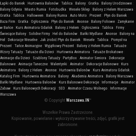
Łapki do Baniek
:
Hurtownia Balonów
:
Tablica
:
Balony
:
Gratka
:
Balony Urodzinowe
:
Balony Gdynia
:
Miasto Rumia
:
Fotobudka
:
Wesele Sklep
:
Balony z Helem Warszawa
:
Gratka
:
Tablica
:
Halloween
:
Balony Rumia
:
Auto Moto
:
Prezent
:
Płyn do Baniek
:
Baza Firm
:
Gratka
:
Ogłoszenia
:
Płyn do Baniek
:
Anonse
:
Balony Foliowe
:
Zamykanie
w Bańce
:
Kurs Animatora Gdańsk
:
Balony z Helem
:
Ogłoszenia
:
Tablica
:
Firmy
:
Świecące Balony
:
Solidne Firmy
:
Hel do Balonów
:
Bańki Mydlane
:
Anonse
:
Balony na
Hel
:
Dekoracje Weselne
:
Jak zrobić Płyn do Baniek
:
Wesele
:
Tablica
:
Pomysł na
Prezent
:
Tańce Animacyjne
:
Wyjątkowy Prezent
:
Balony z Helem Rumia
:
Tatuaże
:
Wzory Tatuaży
:
Tatuaże dla Dzieci
:
Hurtownia Animatora
:
Tatuaże Brokatowe
:
Animacje dla Dzieci
:
Szablony Tatuaży
:
PartyBox
:
Animator Seniora
:
Dekoracje
Balonowe
:
Animacje Taneczne
:
Walentynki
:
Animator
:
Dekoracje Balonowe
:
Kurs
Animatora
:
Balony z Helem
:
Anonse
:
Hurtownia Balonów
:
Kurs Animatora Gdańsk
:
Katalog Firm
:
Hurtownia Animatora
:
Balony
:
Akademia Animatora
:
Balony Warszawa
:
Bańki Mydlane
:
Hurtownia Balonów
:
Kurs Balonowe Dekoracje
:
Informacje
:
Animator
Zabaw
:
Kurs Balonowych Dekoracji
:
SEO
:
Animator Czasu Wolnego
:
Informacje
Warszawa
© Copyright
Warszawa.IN
™
Wszelkie Prawa Zastrzeżone.
Kopiowanie, powielanie i wykorzystywanie treści, zdjęć, grafik jest
zabronione.