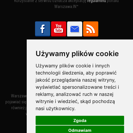
Korzystanie z serwisu oznacza akceptację
regulaminu
portalu
Warszawa.IN™
Używamy plików cookie
Bezpieczne Płatności obsługuje:
Używamy plików cookie i innych
technologii śledzenia, aby poprawić
jakość przeglądania naszej witryny,
wyświetlać spersonalizowane treści i
reklamy, analizować ruch w naszej
Warszawa – miasto stołeczne Warszawa. Nazwa miasta zaczęła
witrynie i wiedzieć, skąd pochodzą
pojawiać się w dokumentach w XIV wieku jako Warszewa, a od XV wieku
nasi użytkownicy.
również jako Warszowa. Zmiana nazwy na Warszawa w XV wieku
wynikała z mazowieckiej wymowy dialektycznej.
Zgoda
Odmawiam