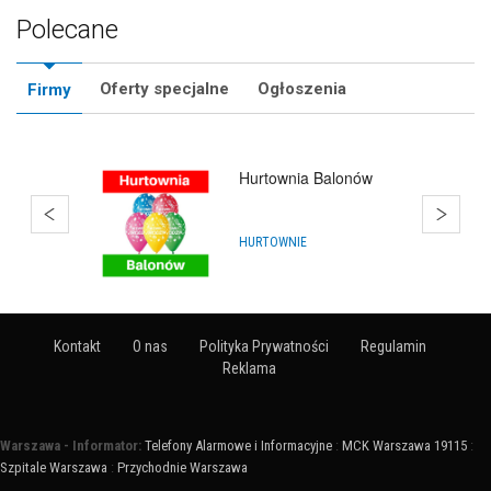
Polecane
Oferty specjalne
Ogłoszenia
Firmy
Hurtownia Balonów
HURTOWNIE
Kontakt
O nas
Polityka Prywatności
Regulamin
Reklama
Warszawa - Informator:
Telefony Alarmowe i Informacyjne
:
MCK Warszawa 19115
:
Szpitale Warszawa
:
Przychodnie Warszawa