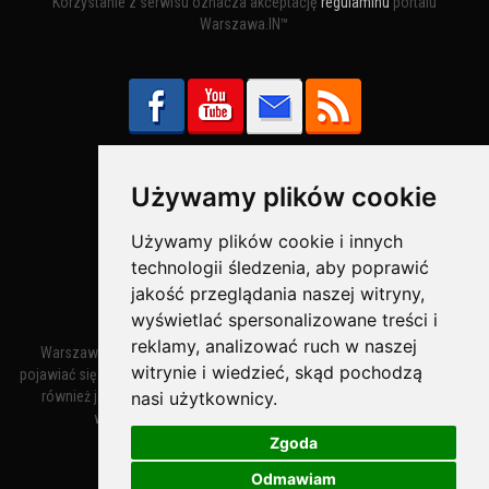
Korzystanie z serwisu oznacza akceptację
regulaminu
portalu
Warszawa.IN™
Używamy plików cookie
Bezpieczne Płatności obsługuje:
Używamy plików cookie i innych
technologii śledzenia, aby poprawić
jakość przeglądania naszej witryny,
wyświetlać spersonalizowane treści i
reklamy, analizować ruch w naszej
Warszawa – miasto stołeczne Warszawa. Nazwa miasta zaczęła
witrynie i wiedzieć, skąd pochodzą
pojawiać się w dokumentach w XIV wieku jako Warszewa, a od XV wieku
nasi użytkownicy.
również jako Warszowa. Zmiana nazwy na Warszawa w XV wieku
wynikała z mazowieckiej wymowy dialektycznej.
Zgoda
Odmawiam