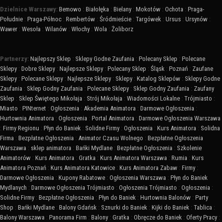
Dzielnice Warszawy:
Bemowo
:
Białołęka
:
Bielany
:
Mokotów
:
Ochota
:
Praga-
Południe
:
Praga-Północ
:
Rembertów
:
Śródmieście
:
Targówek
:
Ursus
:
Ursynów
:
Wawer
:
Wesoła
:
Wilanów
:
Włochy
:
Wola
:
Żoliborz
Partnerzy:
Najlepszy Sklep
:
Sklepy Godne Zaufania
:
Polecany Sklep
:
Polecane
Sklepy
:
Dobre Sklepy
:
Najlepsze Sklepy
:
Polecany Sklep
:
Śląsk
:
Poznań
:
Zaufane
Sklepy
:
Polecane Sklepy
:
Najlepsze Sklepy
:
Sklepy
:
Katalog Sklepów
:
Sklepy Godne
Zaufania
:
Sklep Godny Zaufania
:
Polecane Sklepy
:
Sklep Godny Zaufania
:
Zaufany
Sklep
:
Sklep Świętego Mikołaja
:
Strój Mikołaja
:
Wiadomości Lokalne
:
Trójmiasto
:
Miasto
:
PINternet
:
Ogłoszenia
:
Akademia Animatora
:
Darmowe Ogłoszenia
:
Hurtownia Animatora
:
Ogłoszenia
:
Portal Animatora
:
Darmowe Ogłoszenia Warszawa
:
Firmy Regionu
:
Płyn do Baniek
:
Solidne Firmy
:
Ogłoszenia
:
Kurs Animatora
:
Solidna
Firma
:
Bezpłatne Ogłoszenia
:
Animator Czasu Wolnego
:
Bezpłatne Ogłoszenia
Warszawa
:
sklep animatora
:
Bańki Mydlane
:
Bezpłatne Ogłoszenia
:
Szkolenie
Animatorów
:
Kurs Animatora
:
Gratka
:
Kurs Animatora Warszawa
:
Rumia
:
Kurs
Animatora Poznań
:
Kurs Animatora Katowice
:
Kurs Animatora Zabaw
:
Firmy
:
Darmowe Ogłoszenia
:
Kupony Rabatowe
:
Ogłoszenia Warszawa
:
Płyn do Baniek
Mydlanych
:
Darmowe Ogłoszenia Trójmiasto
:
Ogłoszenia Trójmiasto
:
Ogłoszenia
:
Solidne Firmy
:
Bezpłatne Ogłoszenia
:
Płyn do Baniek
:
Hurtownia Balonów
:
Party
Shop
:
Bańki Mydlane
:
Balony Gdańsk
:
Sznurki do Baniek
:
Kijki do Baniek
:
Tablica
:
Balony Warszawa
:
Panorama Firm
:
Balony
:
Gratka
:
Obręcze do Baniek
:
Oferty Pracy
: