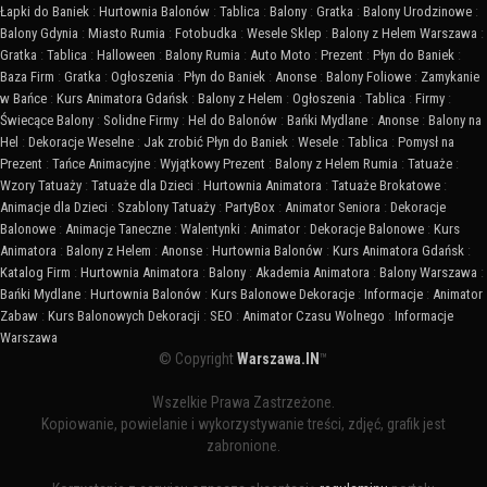
Łapki do Baniek
:
Hurtownia Balonów
:
Tablica
:
Balony
:
Gratka
:
Balony Urodzinowe
:
Balony Gdynia
:
Miasto Rumia
:
Fotobudka
:
Wesele Sklep
:
Balony z Helem Warszawa
:
Gratka
:
Tablica
:
Halloween
:
Balony Rumia
:
Auto Moto
:
Prezent
:
Płyn do Baniek
:
Baza Firm
:
Gratka
:
Ogłoszenia
:
Płyn do Baniek
:
Anonse
:
Balony Foliowe
:
Zamykanie
w Bańce
:
Kurs Animatora Gdańsk
:
Balony z Helem
:
Ogłoszenia
:
Tablica
:
Firmy
:
Świecące Balony
:
Solidne Firmy
:
Hel do Balonów
:
Bańki Mydlane
:
Anonse
:
Balony na
Hel
:
Dekoracje Weselne
:
Jak zrobić Płyn do Baniek
:
Wesele
:
Tablica
:
Pomysł na
Prezent
:
Tańce Animacyjne
:
Wyjątkowy Prezent
:
Balony z Helem Rumia
:
Tatuaże
:
Wzory Tatuaży
:
Tatuaże dla Dzieci
:
Hurtownia Animatora
:
Tatuaże Brokatowe
:
Animacje dla Dzieci
:
Szablony Tatuaży
:
PartyBox
:
Animator Seniora
:
Dekoracje
Balonowe
:
Animacje Taneczne
:
Walentynki
:
Animator
:
Dekoracje Balonowe
:
Kurs
Animatora
:
Balony z Helem
:
Anonse
:
Hurtownia Balonów
:
Kurs Animatora Gdańsk
:
Katalog Firm
:
Hurtownia Animatora
:
Balony
:
Akademia Animatora
:
Balony Warszawa
:
Bańki Mydlane
:
Hurtownia Balonów
:
Kurs Balonowe Dekoracje
:
Informacje
:
Animator
Zabaw
:
Kurs Balonowych Dekoracji
:
SEO
:
Animator Czasu Wolnego
:
Informacje
Warszawa
© Copyright
Warszawa.IN
™
Wszelkie Prawa Zastrzeżone.
Kopiowanie, powielanie i wykorzystywanie treści, zdjęć, grafik jest
zabronione.