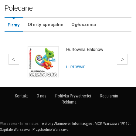
Polecane
Oferty specjalne
Ogłoszenia
Firmy
Hurtownia Balonów
HURTOWNIE
Kontakt
O nas
Polityka Prywatności
Regulamin
Reklama
Warszawa - Informator:
Telefony Alarmowe i Informacyjne
:
MCK Warszawa 19115
:
Szpitale Warszawa
:
Przychodnie Warszawa