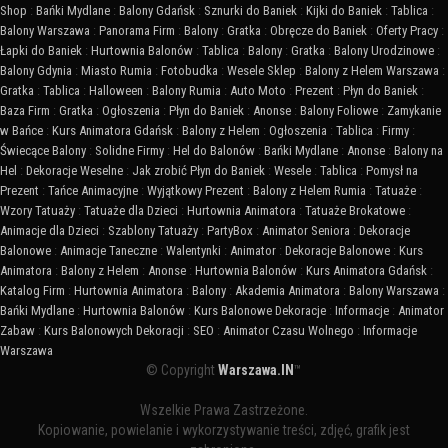
Shop
:
Bańki Mydlane
:
Balony Gdańsk
:
Sznurki do Baniek
:
Kijki do Baniek
:
Tablica
:
Balony Warszawa
:
Panorama Firm
:
Balony
:
Gratka
:
Obręcze do Baniek
:
Oferty Pracy
:
Łapki do Baniek
:
Hurtownia Balonów
:
Tablica
:
Balony
:
Gratka
:
Balony Urodzinowe
:
Balony Gdynia
:
Miasto Rumia
:
Fotobudka
:
Wesele Sklep
:
Balony z Helem Warszawa
:
Gratka
:
Tablica
:
Halloween
:
Balony Rumia
:
Auto Moto
:
Prezent
:
Płyn do Baniek
:
Baza Firm
:
Gratka
:
Ogłoszenia
:
Płyn do Baniek
:
Anonse
:
Balony Foliowe
:
Zamykanie
w Bańce
:
Kurs Animatora Gdańsk
:
Balony z Helem
:
Ogłoszenia
:
Tablica
:
Firmy
:
Świecące Balony
:
Solidne Firmy
:
Hel do Balonów
:
Bańki Mydlane
:
Anonse
:
Balony na
Hel
:
Dekoracje Weselne
:
Jak zrobić Płyn do Baniek
:
Wesele
:
Tablica
:
Pomysł na
Prezent
:
Tańce Animacyjne
:
Wyjątkowy Prezent
:
Balony z Helem Rumia
:
Tatuaże
:
Wzory Tatuaży
:
Tatuaże dla Dzieci
:
Hurtownia Animatora
:
Tatuaże Brokatowe
:
Animacje dla Dzieci
:
Szablony Tatuaży
:
PartyBox
:
Animator Seniora
:
Dekoracje
Balonowe
:
Animacje Taneczne
:
Walentynki
:
Animator
:
Dekoracje Balonowe
:
Kurs
Animatora
:
Balony z Helem
:
Anonse
:
Hurtownia Balonów
:
Kurs Animatora Gdańsk
:
Katalog Firm
:
Hurtownia Animatora
:
Balony
:
Akademia Animatora
:
Balony Warszawa
:
Bańki Mydlane
:
Hurtownia Balonów
:
Kurs Balonowe Dekoracje
:
Informacje
:
Animator
Zabaw
:
Kurs Balonowych Dekoracji
:
SEO
:
Animator Czasu Wolnego
:
Informacje
Warszawa
© Copyright
Warszawa.IN
™
Wszelkie Prawa Zastrzeżone.
Kopiowanie, powielanie i wykorzystywanie treści, zdjęć, grafik jest