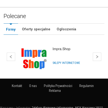
Polecane
Oferty specjalne
Ogłoszenia
Firmy
Impra.Shop
SKLEPY INTERNETOWE
Kontakt
O nas
Polityka Prywatności
Regulamin
Reklama
Warszawa - Informator:
Telefony Alarmowe i Informacyjne
:
MCK Warszawa 19115
: