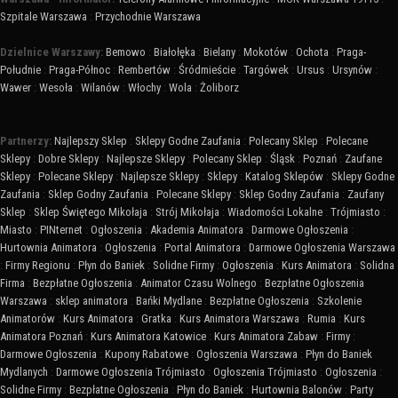
Szpitale Warszawa
:
Przychodnie Warszawa
Dzielnice Warszawy:
Bemowo
:
Białołęka
:
Bielany
:
Mokotów
:
Ochota
:
Praga-
Południe
:
Praga-Północ
:
Rembertów
:
Śródmieście
:
Targówek
:
Ursus
:
Ursynów
:
Wawer
:
Wesoła
:
Wilanów
:
Włochy
:
Wola
:
Żoliborz
Partnerzy:
Najlepszy Sklep
:
Sklepy Godne Zaufania
:
Polecany Sklep
:
Polecane
Sklepy
:
Dobre Sklepy
:
Najlepsze Sklepy
:
Polecany Sklep
:
Śląsk
:
Poznań
:
Zaufane
Sklepy
:
Polecane Sklepy
:
Najlepsze Sklepy
:
Sklepy
:
Katalog Sklepów
:
Sklepy Godne
Zaufania
:
Sklep Godny Zaufania
:
Polecane Sklepy
:
Sklep Godny Zaufania
:
Zaufany
Sklep
:
Sklep Świętego Mikołaja
:
Strój Mikołaja
:
Wiadomości Lokalne
:
Trójmiasto
:
Miasto
:
PINternet
:
Ogłoszenia
:
Akademia Animatora
:
Darmowe Ogłoszenia
:
Hurtownia Animatora
:
Ogłoszenia
:
Portal Animatora
:
Darmowe Ogłoszenia Warszawa
:
Firmy Regionu
:
Płyn do Baniek
:
Solidne Firmy
:
Ogłoszenia
:
Kurs Animatora
:
Solidna
Firma
:
Bezpłatne Ogłoszenia
:
Animator Czasu Wolnego
:
Bezpłatne Ogłoszenia
Warszawa
:
sklep animatora
:
Bańki Mydlane
:
Bezpłatne Ogłoszenia
:
Szkolenie
Animatorów
:
Kurs Animatora
:
Gratka
:
Kurs Animatora Warszawa
:
Rumia
:
Kurs
Animatora Poznań
:
Kurs Animatora Katowice
:
Kurs Animatora Zabaw
:
Firmy
:
Darmowe Ogłoszenia
:
Kupony Rabatowe
:
Ogłoszenia Warszawa
:
Płyn do Baniek
Mydlanych
:
Darmowe Ogłoszenia Trójmiasto
:
Ogłoszenia Trójmiasto
:
Ogłoszenia
:
Solidne Firmy
:
Bezpłatne Ogłoszenia
:
Płyn do Baniek
:
Hurtownia Balonów
:
Party