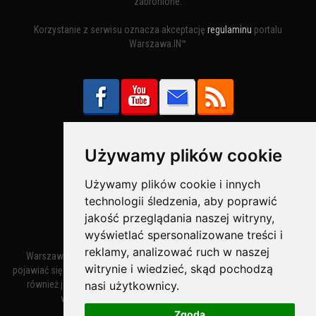
zabronione.
Korzystanie z serwisu oznacza akceptację
regulaminu
portalu
Warszawa.IN™
Używamy plików cookie
Bezpieczne Płatności obsługuje:
Używamy plików cookie i innych
technologii śledzenia, aby poprawić
jakość przeglądania naszej witryny,
wyświetlać spersonalizowane treści i
reklamy, analizować ruch w naszej
Warszawa – miasto stołeczne Warszawa. Nazwa miasta zaczęła
witrynie i wiedzieć, skąd pochodzą
pojawiać się w dokumentach w XIV wieku jako Warszewa, a od XV wieku
nasi użytkownicy.
również jako Warszowa. Zmiana nazwy na Warszawa w XV wieku
wynikała z mazowieckiej wymowy dialektycznej.
Zgoda