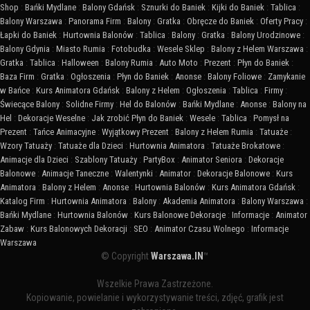
Shop
:
Bańki Mydlane
:
Balony Gdańsk
:
Sznurki do Baniek
:
Kijki do Baniek
:
Tablica
:
Balony Warszawa
:
Panorama Firm
:
Balony
:
Gratka
:
Obręcze do Baniek
:
Oferty Pracy
:
Łapki do Baniek
:
Hurtownia Balonów
:
Tablica
:
Balony
:
Gratka
:
Balony Urodzinowe
:
Balony Gdynia
:
Miasto Rumia
:
Fotobudka
:
Wesele Sklep
:
Balony z Helem Warszawa
:
Gratka
:
Tablica
:
Halloween
:
Balony Rumia
:
Auto Moto
:
Prezent
:
Płyn do Baniek
:
Baza Firm
:
Gratka
:
Ogłoszenia
:
Płyn do Baniek
:
Anonse
:
Balony Foliowe
:
Zamykanie
w Bańce
:
Kurs Animatora Gdańsk
:
Balony z Helem
:
Ogłoszenia
:
Tablica
:
Firmy
:
Świecące Balony
:
Solidne Firmy
:
Hel do Balonów
:
Bańki Mydlane
:
Anonse
:
Balony na
Hel
:
Dekoracje Weselne
:
Jak zrobić Płyn do Baniek
:
Wesele
:
Tablica
:
Pomysł na
Prezent
:
Tańce Animacyjne
:
Wyjątkowy Prezent
:
Balony z Helem Rumia
:
Tatuaże
:
Wzory Tatuaży
:
Tatuaże dla Dzieci
:
Hurtownia Animatora
:
Tatuaże Brokatowe
:
Animacje dla Dzieci
:
Szablony Tatuaży
:
PartyBox
:
Animator Seniora
:
Dekoracje
Balonowe
:
Animacje Taneczne
:
Walentynki
:
Animator
:
Dekoracje Balonowe
:
Kurs
Animatora
:
Balony z Helem
:
Anonse
:
Hurtownia Balonów
:
Kurs Animatora Gdańsk
:
Katalog Firm
:
Hurtownia Animatora
:
Balony
:
Akademia Animatora
:
Balony Warszawa
:
Bańki Mydlane
:
Hurtownia Balonów
:
Kurs Balonowe Dekoracje
:
Informacje
:
Animator
Zabaw
:
Kurs Balonowych Dekoracji
:
SEO
:
Animator Czasu Wolnego
:
Informacje
Warszawa
© Copyright
Warszawa.IN
™
Wszelkie Prawa Zastrzeżone.
Kopiowanie, powielanie i wykorzystywanie treści, zdjęć, grafik jest