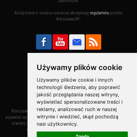
zabronione.
Korzystanie z serwisu oznacza akceptację
regulaminu
portalu
Warszawa.IN™
Używamy plików cookie
Bezpieczne Płatności obsługuje:
Używamy plików cookie i innych
technologii śledzenia, aby poprawić
jakość przeglądania naszej witryny,
wyświetlać spersonalizowane treści i
reklamy, analizować ruch w naszej
Warszawa – miasto stołeczne Warszawa. Nazwa miasta zaczęła
witrynie i wiedzieć, skąd pochodzą
pojawiać się w dokumentach w XIV wieku jako Warszewa, a od XV wieku
nasi użytkownicy.
również jako Warszowa. Zmiana nazwy na Warszawa w XV wieku
wynikała z mazowieckiej wymowy dialektycznej.
Zgoda