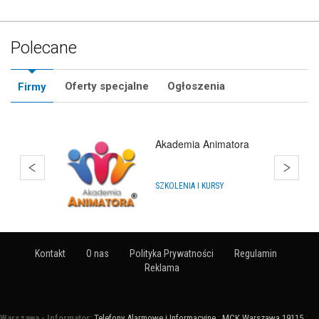
Polecane
Oferty specjalne
Ogłoszenia
Firmy
Akademia Animatora
SZKOLENIA I KURSY
Kontakt
O nas
Polityka Prywatności
Regulamin
Reklama
Warszawa - Informator:
Telefony Alarmowe i Informacyjne
:
MCK Warszawa 19115
: