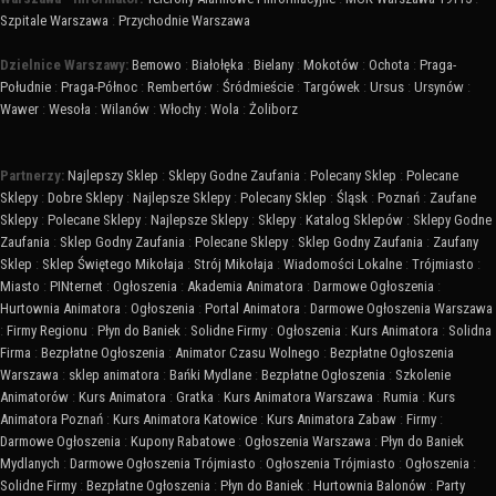
Szpitale Warszawa
:
Przychodnie Warszawa
Dzielnice Warszawy:
Bemowo
:
Białołęka
:
Bielany
:
Mokotów
:
Ochota
:
Praga-
Południe
:
Praga-Północ
:
Rembertów
:
Śródmieście
:
Targówek
:
Ursus
:
Ursynów
:
Wawer
:
Wesoła
:
Wilanów
:
Włochy
:
Wola
:
Żoliborz
Partnerzy:
Najlepszy Sklep
:
Sklepy Godne Zaufania
:
Polecany Sklep
:
Polecane
Sklepy
:
Dobre Sklepy
:
Najlepsze Sklepy
:
Polecany Sklep
:
Śląsk
:
Poznań
:
Zaufane
Sklepy
:
Polecane Sklepy
:
Najlepsze Sklepy
:
Sklepy
:
Katalog Sklepów
:
Sklepy Godne
Zaufania
:
Sklep Godny Zaufania
:
Polecane Sklepy
:
Sklep Godny Zaufania
:
Zaufany
Sklep
:
Sklep Świętego Mikołaja
:
Strój Mikołaja
:
Wiadomości Lokalne
:
Trójmiasto
:
Miasto
:
PINternet
:
Ogłoszenia
:
Akademia Animatora
:
Darmowe Ogłoszenia
:
Hurtownia Animatora
:
Ogłoszenia
:
Portal Animatora
:
Darmowe Ogłoszenia Warszawa
:
Firmy Regionu
:
Płyn do Baniek
:
Solidne Firmy
:
Ogłoszenia
:
Kurs Animatora
:
Solidna
Firma
:
Bezpłatne Ogłoszenia
:
Animator Czasu Wolnego
:
Bezpłatne Ogłoszenia
Warszawa
:
sklep animatora
:
Bańki Mydlane
:
Bezpłatne Ogłoszenia
:
Szkolenie
Animatorów
:
Kurs Animatora
:
Gratka
:
Kurs Animatora Warszawa
:
Rumia
:
Kurs
Animatora Poznań
:
Kurs Animatora Katowice
:
Kurs Animatora Zabaw
:
Firmy
:
Darmowe Ogłoszenia
:
Kupony Rabatowe
:
Ogłoszenia Warszawa
:
Płyn do Baniek
Mydlanych
:
Darmowe Ogłoszenia Trójmiasto
:
Ogłoszenia Trójmiasto
:
Ogłoszenia
:
Solidne Firmy
:
Bezpłatne Ogłoszenia
:
Płyn do Baniek
:
Hurtownia Balonów
:
Party