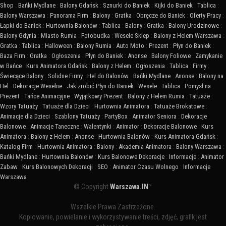
Shop
:
Bańki Mydlane
:
Balony Gdańsk
:
Sznurki do Baniek
:
Kijki do Baniek
:
Tablica
:
Balony Warszawa
:
Panorama Firm
:
Balony
:
Gratka
:
Obręcze do Baniek
:
Oferty Pracy
:
Łapki do Baniek
:
Hurtownia Balonów
:
Tablica
:
Balony
:
Gratka
:
Balony Urodzinowe
:
Balony Gdynia
:
Miasto Rumia
:
Fotobudka
:
Wesele Sklep
:
Balony z Helem Warszawa
:
Gratka
:
Tablica
:
Halloween
:
Balony Rumia
:
Auto Moto
:
Prezent
:
Płyn do Baniek
:
Baza Firm
:
Gratka
:
Ogłoszenia
:
Płyn do Baniek
:
Anonse
:
Balony Foliowe
:
Zamykanie
w Bańce
:
Kurs Animatora Gdańsk
:
Balony z Helem
:
Ogłoszenia
:
Tablica
:
Firmy
:
Świecące Balony
:
Solidne Firmy
:
Hel do Balonów
:
Bańki Mydlane
:
Anonse
:
Balony na
Hel
:
Dekoracje Weselne
:
Jak zrobić Płyn do Baniek
:
Wesele
:
Tablica
:
Pomysł na
Prezent
:
Tańce Animacyjne
:
Wyjątkowy Prezent
:
Balony z Helem Rumia
:
Tatuaże
:
Wzory Tatuaży
:
Tatuaże dla Dzieci
:
Hurtownia Animatora
:
Tatuaże Brokatowe
:
Animacje dla Dzieci
:
Szablony Tatuaży
:
PartyBox
:
Animator Seniora
:
Dekoracje
Balonowe
:
Animacje Taneczne
:
Walentynki
:
Animator
:
Dekoracje Balonowe
:
Kurs
Animatora
:
Balony z Helem
:
Anonse
:
Hurtownia Balonów
:
Kurs Animatora Gdańsk
:
Katalog Firm
:
Hurtownia Animatora
:
Balony
:
Akademia Animatora
:
Balony Warszawa
:
Bańki Mydlane
:
Hurtownia Balonów
:
Kurs Balonowe Dekoracje
:
Informacje
:
Animator
Zabaw
:
Kurs Balonowych Dekoracji
:
SEO
:
Animator Czasu Wolnego
:
Informacje
Warszawa
© Copyright
Warszawa.IN
™
Wszelkie Prawa Zastrzeżone.
Kopiowanie, powielanie i wykorzystywanie treści, zdjęć, grafik jest