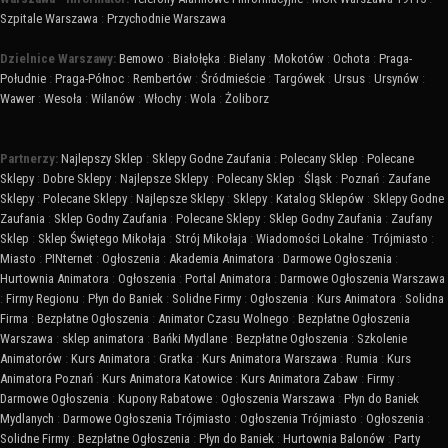
Szpitale Warszawa
:
Przychodnie Warszawa
Dzielnice Warszawy:
Bemowo
:
Białołęka
:
Bielany
:
Mokotów
:
Ochota
:
Praga-
Południe
:
Praga-Północ
:
Rembertów
:
Śródmieście
:
Targówek
:
Ursus
:
Ursynów
:
Wawer
:
Wesoła
:
Wilanów
:
Włochy
:
Wola
:
Żoliborz
Partnerzy:
Najlepszy Sklep
:
Sklepy Godne Zaufania
:
Polecany Sklep
:
Polecane
Sklepy
:
Dobre Sklepy
:
Najlepsze Sklepy
:
Polecany Sklep
:
Śląsk
:
Poznań
:
Zaufane
Sklepy
:
Polecane Sklepy
:
Najlepsze Sklepy
:
Sklepy
:
Katalog Sklepów
:
Sklepy Godne
Zaufania
:
Sklep Godny Zaufania
:
Polecane Sklepy
:
Sklep Godny Zaufania
:
Zaufany
Sklep
:
Sklep Świętego Mikołaja
:
Strój Mikołaja
:
Wiadomości Lokalne
:
Trójmiasto
:
Miasto
:
PINternet
:
Ogłoszenia
:
Akademia Animatora
:
Darmowe Ogłoszenia
:
Hurtownia Animatora
:
Ogłoszenia
:
Portal Animatora
:
Darmowe Ogłoszenia Warszawa
:
Firmy Regionu
:
Płyn do Baniek
:
Solidne Firmy
:
Ogłoszenia
:
Kurs Animatora
:
Solidna
Firma
:
Bezpłatne Ogłoszenia
:
Animator Czasu Wolnego
:
Bezpłatne Ogłoszenia
Warszawa
:
sklep animatora
:
Bańki Mydlane
:
Bezpłatne Ogłoszenia
:
Szkolenie
Animatorów
:
Kurs Animatora
:
Gratka
:
Kurs Animatora Warszawa
:
Rumia
:
Kurs
Animatora Poznań
:
Kurs Animatora Katowice
:
Kurs Animatora Zabaw
:
Firmy
:
Darmowe Ogłoszenia
:
Kupony Rabatowe
:
Ogłoszenia Warszawa
:
Płyn do Baniek
Mydlanych
:
Darmowe Ogłoszenia Trójmiasto
:
Ogłoszenia Trójmiasto
:
Ogłoszenia
:
Solidne Firmy
:
Bezpłatne Ogłoszenia
:
Płyn do Baniek
:
Hurtownia Balonów
:
Party