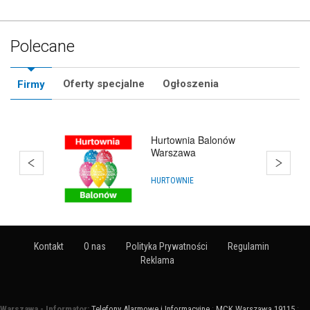
Polecane
Oferty specjalne
Ogłoszenia
Firmy
Hurtownia Balonów
Warszawa
HURTOWNIE
Kontakt
O nas
Polityka Prywatności
Regulamin
Reklama
Warszawa - Informator:
Telefony Alarmowe i Informacyjne
:
MCK Warszawa 19115
: