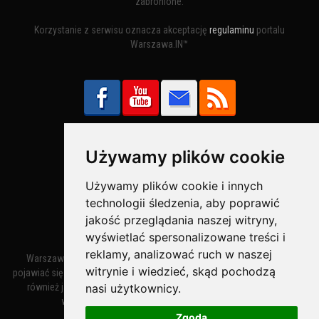
zabronione.
Korzystanie z serwisu oznacza akceptację
regulaminu
portalu
Warszawa.IN™
Używamy plików cookie
Bezpieczne Płatności obsługuje:
Używamy plików cookie i innych
technologii śledzenia, aby poprawić
jakość przeglądania naszej witryny,
wyświetlać spersonalizowane treści i
reklamy, analizować ruch w naszej
Warszawa – miasto stołeczne Warszawa. Nazwa miasta zaczęła
witrynie i wiedzieć, skąd pochodzą
pojawiać się w dokumentach w XIV wieku jako Warszewa, a od XV wieku
nasi użytkownicy.
również jako Warszowa. Zmiana nazwy na Warszawa w XV wieku
wynikała z mazowieckiej wymowy dialektycznej.
Zgoda