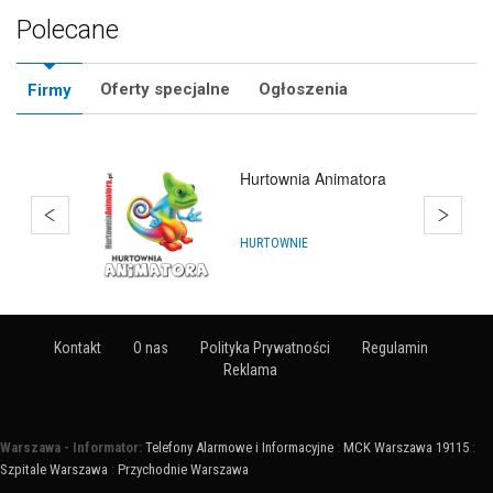
Polecane
Oferty specjalne
Ogłoszenia
Firmy
Hurtownia Animatora
HURTOWNIE
Kontakt
O nas
Polityka Prywatności
Regulamin
Reklama
Warszawa - Informator:
Telefony Alarmowe i Informacyjne
:
MCK Warszawa 19115
:
Szpitale Warszawa
:
Przychodnie Warszawa