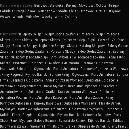
Dzielnice Warszawy:
Bemowo
:
Białołęka
:
Bielany
:
Mokotów
:
Ochota
:
Praga-
Południe
:
Praga-Północ
:
Rembertów
:
Śródmieście
:
Targówek
:
Ursus
:
Ursynów
:
Wawer
:
Wesoła
:
Wilanów
:
Włochy
:
Wola
:
Żoliborz
Partnerzy:
Najlepszy Sklep
:
Sklepy Godne Zaufania
:
Polecany Sklep
:
Polecane
Sklepy
:
Dobre Sklepy
:
Najlepsze Sklepy
:
Polecany Sklep
:
Śląsk
:
Poznań
:
Zaufane
Sklepy
:
Polecane Sklepy
:
Najlepsze Sklepy
:
Sklepy
:
Katalog Sklepów
:
Sklepy Godne
Zaufania
:
Sklep Godny Zaufania
:
Polecane Sklepy
:
Sklep Godny Zaufania
:
Zaufany
Sklep
:
Sklep Świętego Mikołaja
:
Strój Mikołaja
:
Wiadomości Lokalne
:
Trójmiasto
:
Miasto
:
PINternet
:
Ogłoszenia
:
Akademia Animatora
:
Darmowe Ogłoszenia
:
Hurtownia Animatora
:
Ogłoszenia
:
Portal Animatora
:
Darmowe Ogłoszenia Warszawa
:
Firmy Regionu
:
Płyn do Baniek
:
Solidne Firmy
:
Ogłoszenia
:
Kurs Animatora
:
Solidna
Firma
:
Bezpłatne Ogłoszenia
:
Animator Czasu Wolnego
:
Bezpłatne Ogłoszenia
Warszawa
:
sklep animatora
:
Bańki Mydlane
:
Bezpłatne Ogłoszenia
:
Szkolenie
Animatorów
:
Kurs Animatora
:
Gratka
:
Kurs Animatora Warszawa
:
Rumia
:
Kurs
Animatora Poznań
:
Kurs Animatora Katowice
:
Kurs Animatora Zabaw
:
Firmy
:
Darmowe Ogłoszenia
:
Kupony Rabatowe
:
Ogłoszenia Warszawa
:
Płyn do Baniek
Mydlanych
:
Darmowe Ogłoszenia Trójmiasto
:
Ogłoszenia Trójmiasto
:
Ogłoszenia
:
Solidne Firmy
:
Bezpłatne Ogłoszenia
:
Płyn do Baniek
:
Hurtownia Balonów
:
Party
Shop
:
Bańki Mydlane
:
Balony Gdańsk
:
Sznurki do Baniek
:
Kijki do Baniek
:
Tablica
:
Balony Warszawa
:
Panorama Firm
:
Balony
:
Gratka
:
Obręcze do Baniek
:
Oferty Pracy
: