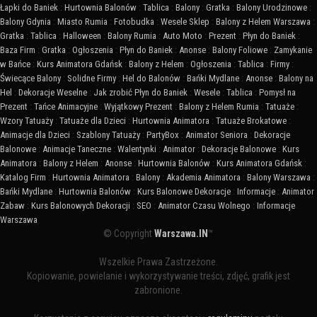
Łapki do Baniek
:
Hurtownia Balonów
:
Tablica
:
Balony
:
Gratka
:
Balony Urodzinowe
:
Balony Gdynia
:
Miasto Rumia
:
Fotobudka
:
Wesele Sklep
:
Balony z Helem Warszawa
:
Gratka
:
Tablica
:
Halloween
:
Balony Rumia
:
Auto Moto
:
Prezent
:
Płyn do Baniek
:
Baza Firm
:
Gratka
:
Ogłoszenia
:
Płyn do Baniek
:
Anonse
:
Balony Foliowe
:
Zamykanie
w Bańce
:
Kurs Animatora Gdańsk
:
Balony z Helem
:
Ogłoszenia
:
Tablica
:
Firmy
:
Świecące Balony
:
Solidne Firmy
:
Hel do Balonów
:
Bańki Mydlane
:
Anonse
:
Balony na
Hel
:
Dekoracje Weselne
:
Jak zrobić Płyn do Baniek
:
Wesele
:
Tablica
:
Pomysł na
Prezent
:
Tańce Animacyjne
:
Wyjątkowy Prezent
:
Balony z Helem Rumia
:
Tatuaże
:
Wzory Tatuaży
:
Tatuaże dla Dzieci
:
Hurtownia Animatora
:
Tatuaże Brokatowe
:
Animacje dla Dzieci
:
Szablony Tatuaży
:
PartyBox
:
Animator Seniora
:
Dekoracje
Balonowe
:
Animacje Taneczne
:
Walentynki
:
Animator
:
Dekoracje Balonowe
:
Kurs
Animatora
:
Balony z Helem
:
Anonse
:
Hurtownia Balonów
:
Kurs Animatora Gdańsk
:
Katalog Firm
:
Hurtownia Animatora
:
Balony
:
Akademia Animatora
:
Balony Warszawa
:
Bańki Mydlane
:
Hurtownia Balonów
:
Kurs Balonowe Dekoracje
:
Informacje
:
Animator
Zabaw
:
Kurs Balonowych Dekoracji
:
SEO
:
Animator Czasu Wolnego
:
Informacje
Warszawa
© Copyright
Warszawa.IN
™
Wszelkie Prawa Zastrzeżone.
Kopiowanie, powielanie i wykorzystywanie treści, zdjęć, grafik jest
zabronione.