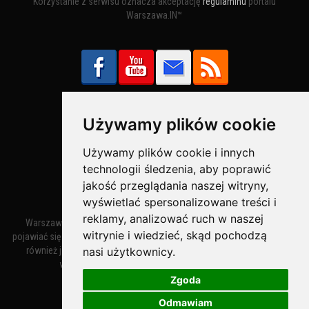
Korzystanie z serwisu oznacza akceptację
regulaminu
portalu
Warszawa.IN™
Używamy plików cookie
Bezpieczne Płatności obsługuje:
Używamy plików cookie i innych
technologii śledzenia, aby poprawić
jakość przeglądania naszej witryny,
wyświetlać spersonalizowane treści i
reklamy, analizować ruch w naszej
Warszawa – miasto stołeczne Warszawa. Nazwa miasta zaczęła
witrynie i wiedzieć, skąd pochodzą
pojawiać się w dokumentach w XIV wieku jako Warszewa, a od XV wieku
nasi użytkownicy.
również jako Warszowa. Zmiana nazwy na Warszawa w XV wieku
wynikała z mazowieckiej wymowy dialektycznej.
Zgoda
Odmawiam