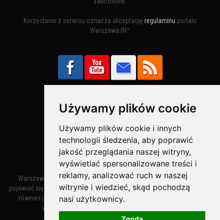
zabronione.
Korzystanie z serwisu oznacza akceptację
regulaminu
portalu
Warszawa.IN™
Używamy plików cookie
Bezpieczne Płatności obsługuje:
Używamy plików cookie i innych
technologii śledzenia, aby poprawić
jakość przeglądania naszej witryny,
wyświetlać spersonalizowane treści i
reklamy, analizować ruch w naszej
Warszawa – miasto stołeczne Warszawa. Nazwa miasta zaczęła
witrynie i wiedzieć, skąd pochodzą
pojawiać się w dokumentach w XIV wieku jako Warszewa, a od XV wieku
nasi użytkownicy.
również jako Warszowa. Zmiana nazwy na Warszawa w XV wieku
wynikała z mazowieckiej wymowy dialektycznej.
Zgoda