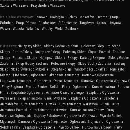
Szpitale Warszawa
:
Przychodnie Warszawa
Dzielnice Warszawy:
Bemowo
:
Białołęka
:
Bielany
:
Mokotów
:
Ochota
:
Praga-
Południe
:
Praga-Północ
:
Rembertów
:
Śródmieście
:
Targówek
:
Ursus
:
Ursynów
:
Wawer
:
Wesoła
:
Wilanów
:
Włochy
:
Wola
:
Żoliborz
Partnerzy:
Najlepszy Sklep
:
Sklepy Godne Zaufania
:
Polecany Sklep
:
Polecane
Sklepy
:
Dobre Sklepy
:
Najlepsze Sklepy
:
Polecany Sklep
:
Śląsk
:
Poznań
:
Zaufane
Sklepy
:
Polecane Sklepy
:
Najlepsze Sklepy
:
Sklepy
:
Katalog Sklepów
:
Sklepy Godne
Zaufania
:
Sklep Godny Zaufania
:
Polecane Sklepy
:
Sklep Godny Zaufania
:
Zaufany
Sklep
:
Sklep Świętego Mikołaja
:
Strój Mikołaja
:
Wiadomości Lokalne
:
Trójmiasto
:
Miasto
:
PINternet
:
Ogłoszenia
:
Akademia Animatora
:
Darmowe Ogłoszenia
:
Hurtownia Animatora
:
Ogłoszenia
:
Portal Animatora
:
Darmowe Ogłoszenia Warszawa
:
Firmy Regionu
:
Płyn do Baniek
:
Solidne Firmy
:
Ogłoszenia
:
Kurs Animatora
:
Solidna
Firma
:
Bezpłatne Ogłoszenia
:
Animator Czasu Wolnego
:
Bezpłatne Ogłoszenia
Warszawa
:
sklep animatora
:
Bańki Mydlane
:
Bezpłatne Ogłoszenia
:
Szkolenie
Animatorów
:
Kurs Animatora
:
Gratka
:
Kurs Animatora Warszawa
:
Rumia
:
Kurs
Animatora Poznań
:
Kurs Animatora Katowice
:
Kurs Animatora Zabaw
:
Firmy
:
Darmowe Ogłoszenia
:
Kupony Rabatowe
:
Ogłoszenia Warszawa
:
Płyn do Baniek
Mydlanych
:
Darmowe Ogłoszenia Trójmiasto
:
Ogłoszenia Trójmiasto
:
Ogłoszenia
:
Solidne Firmy
:
Bezpłatne Ogłoszenia
:
Płyn do Baniek
:
Hurtownia Balonów
:
Party