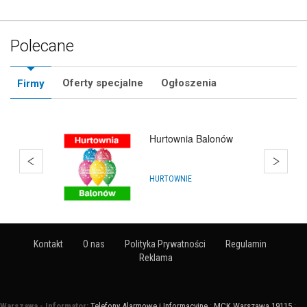
Polecane
Oferty specjalne
Ogłoszenia
Firmy
Hurtownia Balonów
HURTOWNIE
Kontakt
O nas
Polityka Prywatności
Regulamin
Reklama
Warszawa - Informator:
Telefony Alarmowe i Informacyjne
:
MCK Warszawa 19115
: