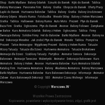
Shop
:
Bańki Mydlane
:
Balony Gdańsk
:
Sznurki do Baniek
:
Kijki do Baniek
:
Tablica
:
Balony Warszawa
:
Panorama Firm
:
Balony
:
Gratka
:
Obręcze do Baniek
:
Oferty Pracy
:
Łapki do Baniek
:
Hurtownia Balonów
:
Tablica
:
Balony
:
Gratka
:
Balony Urodzinowe
:
Balony Gdynia
:
Miasto Rumia
:
Fotobudka
:
Wesele Sklep
:
Balony z Helem Warszawa
:
Gratka
:
Tablica
:
Halloween
:
Balony Rumia
:
Auto Moto
:
Prezent
:
Płyn do Baniek
:
Baza Firm
:
Gratka
:
Ogłoszenia
:
Płyn do Baniek
:
Anonse
:
Balony Foliowe
:
Zamykanie
w Bańce
:
Kurs Animatora Gdańsk
:
Balony z Helem
:
Ogłoszenia
:
Tablica
:
Firmy
:
Świecące Balony
:
Solidne Firmy
:
Hel do Balonów
:
Bańki Mydlane
:
Anonse
:
Balony na
Hel
:
Dekoracje Weselne
:
Jak zrobić Płyn do Baniek
:
Wesele
:
Tablica
:
Pomysł na
Prezent
:
Tańce Animacyjne
:
Wyjątkowy Prezent
:
Balony z Helem Rumia
:
Tatuaże
:
Wzory Tatuaży
:
Tatuaże dla Dzieci
:
Hurtownia Animatora
:
Tatuaże Brokatowe
:
Animacje dla Dzieci
:
Szablony Tatuaży
:
PartyBox
:
Animator Seniora
:
Dekoracje
Balonowe
:
Animacje Taneczne
:
Walentynki
:
Animator
:
Dekoracje Balonowe
:
Kurs
Animatora
:
Balony z Helem
:
Anonse
:
Hurtownia Balonów
:
Kurs Animatora Gdańsk
:
Katalog Firm
:
Hurtownia Animatora
:
Balony
:
Akademia Animatora
:
Balony Warszawa
:
Bańki Mydlane
:
Hurtownia Balonów
:
Kurs Balonowe Dekoracje
:
Informacje
:
Animator
Zabaw
:
Kurs Balonowych Dekoracji
:
SEO
:
Animator Czasu Wolnego
:
Informacje
Warszawa
© Copyright
Warszawa.IN
™
Wszelkie Prawa Zastrzeżone.
Kopiowanie, powielanie i wykorzystywanie treści, zdjęć, grafik jest