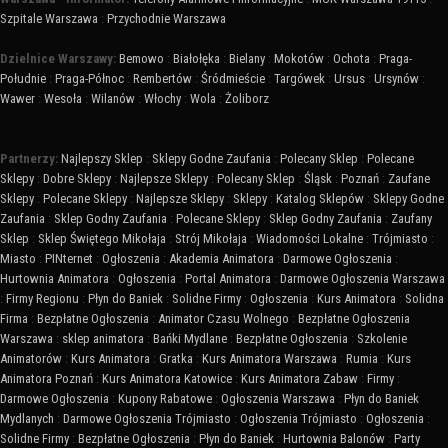
Szpitale Warszawa
:
Przychodnie Warszawa
Dzielnice Warszawy:
Bemowo
:
Białołęka
:
Bielany
:
Mokotów
:
Ochota
:
Praga-
Południe
:
Praga-Północ
:
Rembertów
:
Śródmieście
:
Targówek
:
Ursus
:
Ursynów
:
Wawer
:
Wesoła
:
Wilanów
:
Włochy
:
Wola
:
Żoliborz
Partnerzy:
Najlepszy Sklep
:
Sklepy Godne Zaufania
:
Polecany Sklep
:
Polecane
Sklepy
:
Dobre Sklepy
:
Najlepsze Sklepy
:
Polecany Sklep
:
Śląsk
:
Poznań
:
Zaufane
Sklepy
:
Polecane Sklepy
:
Najlepsze Sklepy
:
Sklepy
:
Katalog Sklepów
:
Sklepy Godne
Zaufania
:
Sklep Godny Zaufania
:
Polecane Sklepy
:
Sklep Godny Zaufania
:
Zaufany
Sklep
:
Sklep Świętego Mikołaja
:
Strój Mikołaja
:
Wiadomości Lokalne
:
Trójmiasto
:
Miasto
:
PINternet
:
Ogłoszenia
:
Akademia Animatora
:
Darmowe Ogłoszenia
:
Hurtownia Animatora
:
Ogłoszenia
:
Portal Animatora
:
Darmowe Ogłoszenia Warszawa
:
Firmy Regionu
:
Płyn do Baniek
:
Solidne Firmy
:
Ogłoszenia
:
Kurs Animatora
:
Solidna
Firma
:
Bezpłatne Ogłoszenia
:
Animator Czasu Wolnego
:
Bezpłatne Ogłoszenia
Warszawa
:
sklep animatora
:
Bańki Mydlane
:
Bezpłatne Ogłoszenia
:
Szkolenie
Animatorów
:
Kurs Animatora
:
Gratka
:
Kurs Animatora Warszawa
:
Rumia
:
Kurs
Animatora Poznań
:
Kurs Animatora Katowice
:
Kurs Animatora Zabaw
:
Firmy
:
Darmowe Ogłoszenia
:
Kupony Rabatowe
:
Ogłoszenia Warszawa
:
Płyn do Baniek
Mydlanych
:
Darmowe Ogłoszenia Trójmiasto
:
Ogłoszenia Trójmiasto
:
Ogłoszenia
:
Solidne Firmy
:
Bezpłatne Ogłoszenia
:
Płyn do Baniek
:
Hurtownia Balonów
:
Party