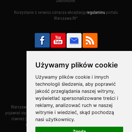
zabronione.
Korzystanie z serwisu oznacza akceptację
regulaminu
portalu
Warszawa.IN™
Używamy plików cookie
Bezpieczne Płatności obsługuje:
Używamy plików cookie i innych
technologii śledzenia, aby poprawić
jakość przeglądania naszej witryny,
wyświetlać spersonalizowane treści i
reklamy, analizować ruch w naszej
Warszawa – miasto stołeczne Warszawa. Nazwa miasta zaczęła
witrynie i wiedzieć, skąd pochodzą
pojawiać się w dokumentach w XIV wieku jako Warszewa, a od XV wieku
nasi użytkownicy.
również jako Warszowa. Zmiana nazwy na Warszawa w XV wieku
wynikała z mazowieckiej wymowy dialektycznej.
Zgoda