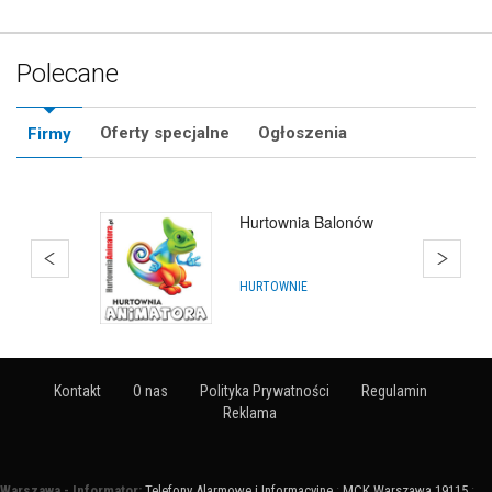
Polecane
Oferty specjalne
Ogłoszenia
Firmy
Hurtownia Balonów
HURTOWNIE
Kontakt
O nas
Polityka Prywatności
Regulamin
Reklama
Warszawa - Informator:
Telefony Alarmowe i Informacyjne
:
MCK Warszawa 19115
: