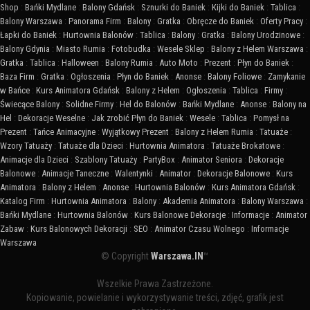
Shop
:
Bańki Mydlane
:
Balony Gdańsk
:
Sznurki do Baniek
:
Kijki do Baniek
:
Tablica
:
Balony Warszawa
:
Panorama Firm
:
Balony
:
Gratka
:
Obręcze do Baniek
:
Oferty Pracy
:
Łapki do Baniek
:
Hurtownia Balonów
:
Tablica
:
Balony
:
Gratka
:
Balony Urodzinowe
:
Balony Gdynia
:
Miasto Rumia
:
Fotobudka
:
Wesele Sklep
:
Balony z Helem Warszawa
:
Gratka
:
Tablica
:
Halloween
:
Balony Rumia
:
Auto Moto
:
Prezent
:
Płyn do Baniek
:
Baza Firm
:
Gratka
:
Ogłoszenia
:
Płyn do Baniek
:
Anonse
:
Balony Foliowe
:
Zamykanie
w Bańce
:
Kurs Animatora Gdańsk
:
Balony z Helem
:
Ogłoszenia
:
Tablica
:
Firmy
:
Świecące Balony
:
Solidne Firmy
:
Hel do Balonów
:
Bańki Mydlane
:
Anonse
:
Balony na
Hel
:
Dekoracje Weselne
:
Jak zrobić Płyn do Baniek
:
Wesele
:
Tablica
:
Pomysł na
Prezent
:
Tańce Animacyjne
:
Wyjątkowy Prezent
:
Balony z Helem Rumia
:
Tatuaże
:
Wzory Tatuaży
:
Tatuaże dla Dzieci
:
Hurtownia Animatora
:
Tatuaże Brokatowe
:
Animacje dla Dzieci
:
Szablony Tatuaży
:
PartyBox
:
Animator Seniora
:
Dekoracje
Balonowe
:
Animacje Taneczne
:
Walentynki
:
Animator
:
Dekoracje Balonowe
:
Kurs
Animatora
:
Balony z Helem
:
Anonse
:
Hurtownia Balonów
:
Kurs Animatora Gdańsk
:
Katalog Firm
:
Hurtownia Animatora
:
Balony
:
Akademia Animatora
:
Balony Warszawa
:
Bańki Mydlane
:
Hurtownia Balonów
:
Kurs Balonowe Dekoracje
:
Informacje
:
Animator
Zabaw
:
Kurs Balonowych Dekoracji
:
SEO
:
Animator Czasu Wolnego
:
Informacje
Warszawa
© Copyright
Warszawa.IN
™
Wszelkie Prawa Zastrzeżone.
Kopiowanie, powielanie i wykorzystywanie treści, zdjęć, grafik jest