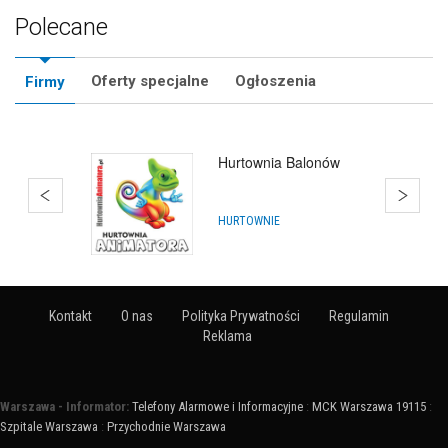
Polecane
Oferty specjalne
Ogłoszenia
Firmy
Hurtownia Balonów
HURTOWNIE
Kontakt
O nas
Polityka Prywatności
Regulamin
Reklama
Warszawa - Informator:
Telefony Alarmowe i Informacyjne
:
MCK Warszawa 19115
:
Szpitale Warszawa
:
Przychodnie Warszawa