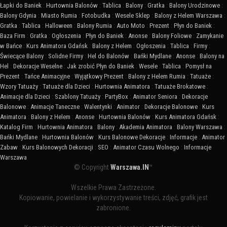
Łapki do Baniek
:
Hurtownia Balonów
:
Tablica
:
Balony
:
Gratka
:
Balony Urodzinowe
:
Balony Gdynia
:
Miasto Rumia
:
Fotobudka
:
Wesele Sklep
:
Balony z Helem Warszawa
:
Gratka
:
Tablica
:
Halloween
:
Balony Rumia
:
Auto Moto
:
Prezent
:
Płyn do Baniek
:
Baza Firm
:
Gratka
:
Ogłoszenia
:
Płyn do Baniek
:
Anonse
:
Balony Foliowe
:
Zamykanie
w Bańce
:
Kurs Animatora Gdańsk
:
Balony z Helem
:
Ogłoszenia
:
Tablica
:
Firmy
:
Świecące Balony
:
Solidne Firmy
:
Hel do Balonów
:
Bańki Mydlane
:
Anonse
:
Balony na
Hel
:
Dekoracje Weselne
:
Jak zrobić Płyn do Baniek
:
Wesele
:
Tablica
:
Pomysł na
Prezent
:
Tańce Animacyjne
:
Wyjątkowy Prezent
:
Balony z Helem Rumia
:
Tatuaże
:
Wzory Tatuaży
:
Tatuaże dla Dzieci
:
Hurtownia Animatora
:
Tatuaże Brokatowe
:
Animacje dla Dzieci
:
Szablony Tatuaży
:
PartyBox
:
Animator Seniora
:
Dekoracje
Balonowe
:
Animacje Taneczne
:
Walentynki
:
Animator
:
Dekoracje Balonowe
:
Kurs
Animatora
:
Balony z Helem
:
Anonse
:
Hurtownia Balonów
:
Kurs Animatora Gdańsk
:
Katalog Firm
:
Hurtownia Animatora
:
Balony
:
Akademia Animatora
:
Balony Warszawa
:
Bańki Mydlane
:
Hurtownia Balonów
:
Kurs Balonowe Dekoracje
:
Informacje
:
Animator
Zabaw
:
Kurs Balonowych Dekoracji
:
SEO
:
Animator Czasu Wolnego
:
Informacje
Warszawa
© Copyright
Warszawa.IN
™
Wszelkie Prawa Zastrzeżone.
Kopiowanie, powielanie i wykorzystywanie treści, zdjęć, grafik jest
zabronione.