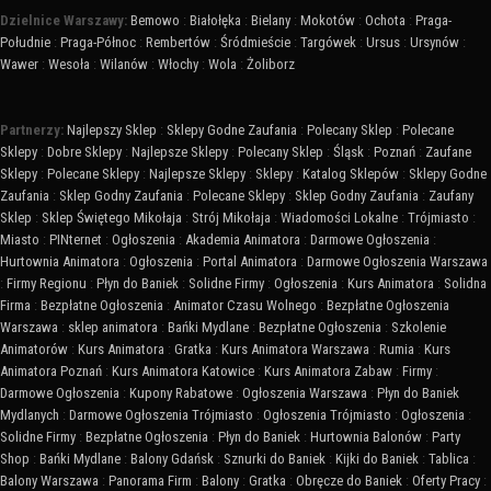
Dzielnice Warszawy:
Bemowo
:
Białołęka
:
Bielany
:
Mokotów
:
Ochota
:
Praga-
Południe
:
Praga-Północ
:
Rembertów
:
Śródmieście
:
Targówek
:
Ursus
:
Ursynów
:
Wawer
:
Wesoła
:
Wilanów
:
Włochy
:
Wola
:
Żoliborz
Partnerzy:
Najlepszy Sklep
:
Sklepy Godne Zaufania
:
Polecany Sklep
:
Polecane
Sklepy
:
Dobre Sklepy
:
Najlepsze Sklepy
:
Polecany Sklep
:
Śląsk
:
Poznań
:
Zaufane
Sklepy
:
Polecane Sklepy
:
Najlepsze Sklepy
:
Sklepy
:
Katalog Sklepów
:
Sklepy Godne
Zaufania
:
Sklep Godny Zaufania
:
Polecane Sklepy
:
Sklep Godny Zaufania
:
Zaufany
Sklep
:
Sklep Świętego Mikołaja
:
Strój Mikołaja
:
Wiadomości Lokalne
:
Trójmiasto
:
Miasto
:
PINternet
:
Ogłoszenia
:
Akademia Animatora
:
Darmowe Ogłoszenia
:
Hurtownia Animatora
:
Ogłoszenia
:
Portal Animatora
:
Darmowe Ogłoszenia Warszawa
:
Firmy Regionu
:
Płyn do Baniek
:
Solidne Firmy
:
Ogłoszenia
:
Kurs Animatora
:
Solidna
Firma
:
Bezpłatne Ogłoszenia
:
Animator Czasu Wolnego
:
Bezpłatne Ogłoszenia
Warszawa
:
sklep animatora
:
Bańki Mydlane
:
Bezpłatne Ogłoszenia
:
Szkolenie
Animatorów
:
Kurs Animatora
:
Gratka
:
Kurs Animatora Warszawa
:
Rumia
:
Kurs
Animatora Poznań
:
Kurs Animatora Katowice
:
Kurs Animatora Zabaw
:
Firmy
:
Darmowe Ogłoszenia
:
Kupony Rabatowe
:
Ogłoszenia Warszawa
:
Płyn do Baniek
Mydlanych
:
Darmowe Ogłoszenia Trójmiasto
:
Ogłoszenia Trójmiasto
:
Ogłoszenia
:
Solidne Firmy
:
Bezpłatne Ogłoszenia
:
Płyn do Baniek
:
Hurtownia Balonów
:
Party
Shop
:
Bańki Mydlane
:
Balony Gdańsk
:
Sznurki do Baniek
:
Kijki do Baniek
:
Tablica
:
Balony Warszawa
:
Panorama Firm
:
Balony
:
Gratka
:
Obręcze do Baniek
:
Oferty Pracy
: