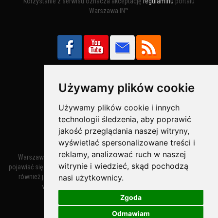
Korzystanie z serwisu oznacza akceptację
regulaminu
portalu
Warszawa.IN™
Używamy plików cookie
Bezpieczne Płatności obsługuje:
Używamy plików cookie i innych
technologii śledzenia, aby poprawić
jakość przeglądania naszej witryny,
wyświetlać spersonalizowane treści i
reklamy, analizować ruch w naszej
Warszawa – miasto stołeczne Warszawa. Nazwa miasta zaczęła
witrynie i wiedzieć, skąd pochodzą
pojawiać się w dokumentach w XIV wieku jako Warszewa, a od XV wieku
nasi użytkownicy.
również jako Warszowa. Zmiana nazwy na Warszawa w XV wieku
wynikała z mazowieckiej wymowy dialektycznej.
Zgoda
Odmawiam