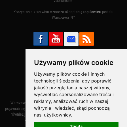
zabronione.
Korzystanie z serwisu oznacza akceptację
regulaminu
portalu
Warszawa.IN™
Używamy plików cookie
Bezpieczne Płatności obsługuje:
Używamy plików cookie i innych
technologii śledzenia, aby poprawić
jakość przeglądania naszej witryny,
wyświetlać spersonalizowane treści i
reklamy, analizować ruch w naszej
Warszawa – miasto stołeczne Warszawa. Nazwa miasta zaczęła
witrynie i wiedzieć, skąd pochodzą
pojawiać się w dokumentach w XIV wieku jako Warszewa, a od XV wieku
nasi użytkownicy.
również jako Warszowa. Zmiana nazwy na Warszawa w XV wieku
wynikała z mazowieckiej wymowy dialektycznej.
Zgoda