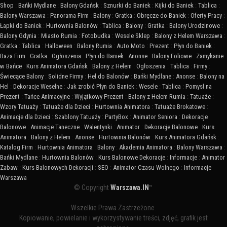
Shop
:
Bańki Mydlane
:
Balony Gdańsk
:
Sznurki do Baniek
:
Kijki do Baniek
:
Tablica
:
Balony Warszawa
:
Panorama Firm
:
Balony
:
Gratka
:
Obręcze do Baniek
:
Oferty Pracy
:
Łapki do Baniek
:
Hurtownia Balonów
:
Tablica
:
Balony
:
Gratka
:
Balony Urodzinowe
:
Balony Gdynia
:
Miasto Rumia
:
Fotobudka
:
Wesele Sklep
:
Balony z Helem Warszawa
:
Gratka
:
Tablica
:
Halloween
:
Balony Rumia
:
Auto Moto
:
Prezent
:
Płyn do Baniek
:
Baza Firm
:
Gratka
:
Ogłoszenia
:
Płyn do Baniek
:
Anonse
:
Balony Foliowe
:
Zamykanie
w Bańce
:
Kurs Animatora Gdańsk
:
Balony z Helem
:
Ogłoszenia
:
Tablica
:
Firmy
:
Świecące Balony
:
Solidne Firmy
:
Hel do Balonów
:
Bańki Mydlane
:
Anonse
:
Balony na
Hel
:
Dekoracje Weselne
:
Jak zrobić Płyn do Baniek
:
Wesele
:
Tablica
:
Pomysł na
Prezent
:
Tańce Animacyjne
:
Wyjątkowy Prezent
:
Balony z Helem Rumia
:
Tatuaże
:
Wzory Tatuaży
:
Tatuaże dla Dzieci
:
Hurtownia Animatora
:
Tatuaże Brokatowe
:
Animacje dla Dzieci
:
Szablony Tatuaży
:
PartyBox
:
Animator Seniora
:
Dekoracje
Balonowe
:
Animacje Taneczne
:
Walentynki
:
Animator
:
Dekoracje Balonowe
:
Kurs
Animatora
:
Balony z Helem
:
Anonse
:
Hurtownia Balonów
:
Kurs Animatora Gdańsk
:
Katalog Firm
:
Hurtownia Animatora
:
Balony
:
Akademia Animatora
:
Balony Warszawa
:
Bańki Mydlane
:
Hurtownia Balonów
:
Kurs Balonowe Dekoracje
:
Informacje
:
Animator
Zabaw
:
Kurs Balonowych Dekoracji
:
SEO
:
Animator Czasu Wolnego
:
Informacje
Warszawa
© Copyright
Warszawa.IN
™
Wszelkie Prawa Zastrzeżone.
Kopiowanie, powielanie i wykorzystywanie treści, zdjęć, grafik jest