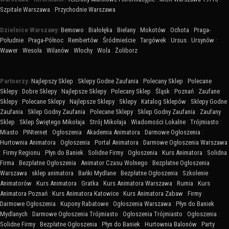
Szpitale Warszawa
:
Przychodnie Warszawa
Dzielnice Warszawy:
Bemowo
:
Białołęka
:
Bielany
:
Mokotów
:
Ochota
:
Praga-
Południe
:
Praga-Północ
:
Rembertów
:
Śródmieście
:
Targówek
:
Ursus
:
Ursynów
:
Wawer
:
Wesoła
:
Wilanów
:
Włochy
:
Wola
:
Żoliborz
Partnerzy:
Najlepszy Sklep
:
Sklepy Godne Zaufania
:
Polecany Sklep
:
Polecane
Sklepy
:
Dobre Sklepy
:
Najlepsze Sklepy
:
Polecany Sklep
:
Śląsk
:
Poznań
:
Zaufane
Sklepy
:
Polecane Sklepy
:
Najlepsze Sklepy
:
Sklepy
:
Katalog Sklepów
:
Sklepy Godne
Zaufania
:
Sklep Godny Zaufania
:
Polecane Sklepy
:
Sklep Godny Zaufania
:
Zaufany
Sklep
:
Sklep Świętego Mikołaja
:
Strój Mikołaja
:
Wiadomości Lokalne
:
Trójmiasto
:
Miasto
:
PINternet
:
Ogłoszenia
:
Akademia Animatora
:
Darmowe Ogłoszenia
:
Hurtownia Animatora
:
Ogłoszenia
:
Portal Animatora
:
Darmowe Ogłoszenia Warszawa
:
Firmy Regionu
:
Płyn do Baniek
:
Solidne Firmy
:
Ogłoszenia
:
Kurs Animatora
:
Solidna
Firma
:
Bezpłatne Ogłoszenia
:
Animator Czasu Wolnego
:
Bezpłatne Ogłoszenia
Warszawa
:
sklep animatora
:
Bańki Mydlane
:
Bezpłatne Ogłoszenia
:
Szkolenie
Animatorów
:
Kurs Animatora
:
Gratka
:
Kurs Animatora Warszawa
:
Rumia
:
Kurs
Animatora Poznań
:
Kurs Animatora Katowice
:
Kurs Animatora Zabaw
:
Firmy
:
Darmowe Ogłoszenia
:
Kupony Rabatowe
:
Ogłoszenia Warszawa
:
Płyn do Baniek
Mydlanych
:
Darmowe Ogłoszenia Trójmiasto
:
Ogłoszenia Trójmiasto
:
Ogłoszenia
:
Solidne Firmy
:
Bezpłatne Ogłoszenia
:
Płyn do Baniek
:
Hurtownia Balonów
:
Party