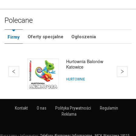
Polecane
Oferty specjalne
Ogłoszenia
Firmy
Hurtownia Balonów
Katowice
HURTOWNIE
Kontakt
O nas
Polityka Prywatności
Regulamin
Reklama
Warszawa - Informator:
Telefony Alarmowe i Informacyjne
:
MCK Warszawa 19115
: