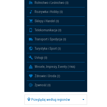
Rolnictwo i Leśnictwo
(0)
Rozrywka i Hobby
(0)
Sklepy i Handel
(0)
Telekomunikacja
(0)
Transport i Spedycja
(0)
Turystyka i Sport
(3)
Usługi
(0)
Wesele, Imprezy, Eventy
(1966)
Zdrowie i Uroda
(2)
Żywność
(0)
Przeglądaj według regionów