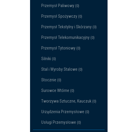
Przemysł Paliwowy
(0)
Przemysł Spożywczy
(0)
Przemysł Tekstylny i Skórzany
(0)
Przemysł Telekomunikacyjny
(0)
Przemysł Tytoniowy
(0)
Silniki
(0)
Stal i Wyroby Stalowe
(0)
Stocznie
(0)
Surowce Wtórne
(0)
Tworzywa Sztuczne, Kauczuk
(0)
Urządzenia Przemysłowe
(0)
Usługi Przemysłowe
(0)