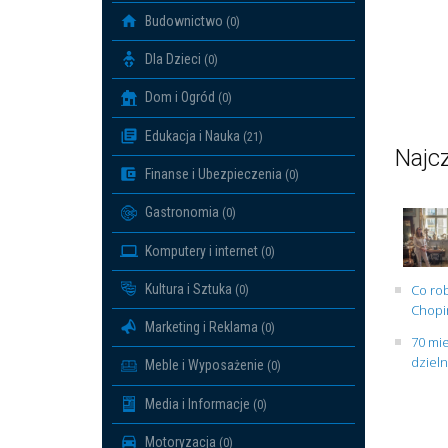
Budownictwo
(0)
Dla Dzieci
(0)
Dom i Ogród
(0)
Edukacja i Nauka
(21)
Najcz
Finanse i Ubezpieczenia
(0)
Gastronomia
(0)
Komputery i internet
(0)
Kultura i Sztuka
Co rob
(0)
Chopin
Marketing i Reklama
(0)
70 mie
dziel
Meble i Wyposażenie
(0)
Media i Informacje
(0)
Motoryzacja
(0)