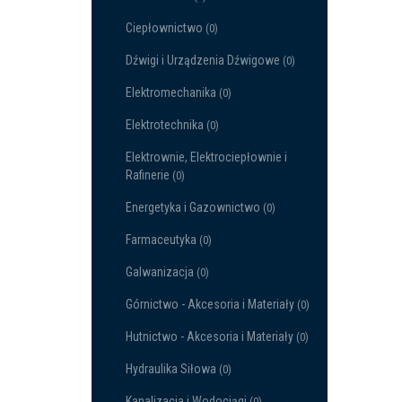
Ciepłownictwo
(0)
Dźwigi i Urządzenia Dźwigowe
(0)
Elektromechanika
(0)
Elektrotechnika
(0)
Elektrownie, Elektrociepłownie i
Rafinerie
(0)
Energetyka i Gazownictwo
(0)
Farmaceutyka
(0)
Galwanizacja
(0)
Górnictwo - Akcesoria i Materiały
(0)
Hutnictwo - Akcesoria i Materiały
(0)
Hydraulika Siłowa
(0)
Kanalizacja i Wodociągi
(0)