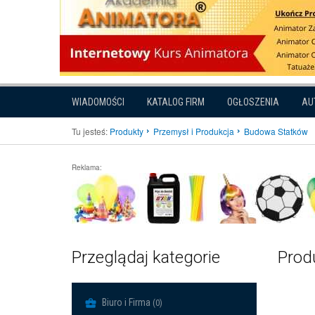
WIADOMOŚCI
KATALOG FIRM
OGŁOSZENIA
AU
Tu jesteś:
Produkty
Przemysł i Produkcja
Budowa Statków
Reklama:
Przeglądaj kategorie
Prod
Biuro i Firma
(0)