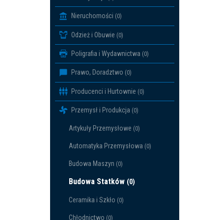
Nieruchomości
(0)
Odzież i Obuwie
(0)
Poligrafia i Wydawnictwa
(0)
Prawo, Doradztwo
(0)
Producenci i Hurtownie
(0)
Przemysł i Produkcja
(0)
Artykuły Przemysłowe
(0)
Automatyka Przemysłowa
(0)
Budowa Maszyn
(0)
Budowa Statków
(0)
Ceramika i Szkło
(0)
Chłodnictwo
(0)