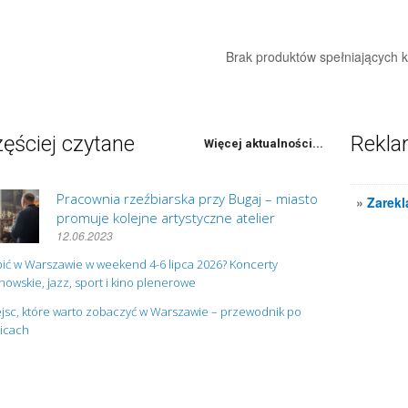
Brak produktów spełniających kr
ęściej czytane
Rekl
Więcej aktualności...
Pracownia rzeźbiarska przy Bugaj – miasto
»
Zarekl
promuje kolejne artystyczne atelier
12.06.2023
ić w Warszawie w weekend 4-6 lipca 2026? Koncerty
owskie, jazz, sport i kino plenerowe
jsc, które warto zobaczyć w Warszawie – przewodnik po
nicach