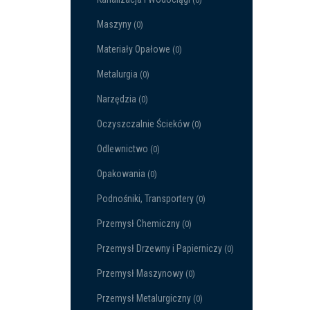
Maszyny
(0)
Materiały Opałowe
(0)
Metalurgia
(0)
Narzędzia
(0)
Oczyszczalnie Ścieków
(0)
Odlewnictwo
(0)
Opakowania
(0)
Podnośniki, Transportery
(0)
Przemysł Chemiczny
(0)
Przemysł Drzewny i Papierniczy
(0)
Przemysł Maszynowy
(0)
Przemysł Metalurgiczny
(0)