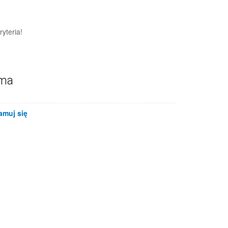
yteria!
ama
amuj się