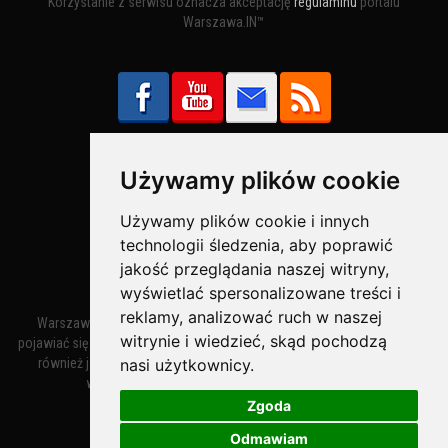
Korzystanie z serwisu oznacza akceptację
regulaminu
portalu
Warszawa.IN™
Używamy plików cookie
Bezpieczne Płatności obsługuje:
Używamy plików cookie i innych
technologii śledzenia, aby poprawić
jakość przeglądania naszej witryny,
wyświetlać spersonalizowane treści i
reklamy, analizować ruch w naszej
Warszawa – miasto stołeczne Warszawa. Nazwa miasta zaczęła
witrynie i wiedzieć, skąd pochodzą
pojawiać się w dokumentach w XIV wieku jako Warszewa, a od XV wieku
nasi użytkownicy.
również jako Warszowa. Zmiana nazwy na Warszawa w XV wieku
wynikała z mazowieckiej wymowy dialektycznej.
Zgoda
Odmawiam