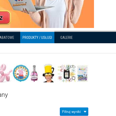
RABATOWE
PRODUKTY / USŁUGI
GALERIE
any
Filtruj wyniki