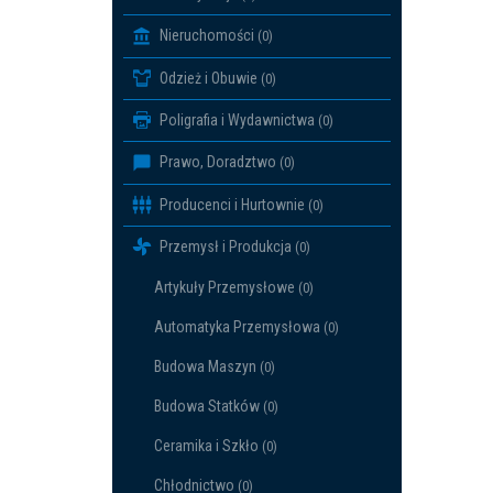
Nieruchomości
(0)
Odzież i Obuwie
(0)
Poligrafia i Wydawnictwa
(0)
Prawo, Doradztwo
(0)
Producenci i Hurtownie
(0)
Przemysł i Produkcja
(0)
Artykuły Przemysłowe
(0)
Automatyka Przemysłowa
(0)
Budowa Maszyn
(0)
Budowa Statków
(0)
Ceramika i Szkło
(0)
Chłodnictwo
(0)