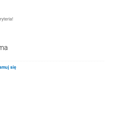
yteria!
ama
amuj się