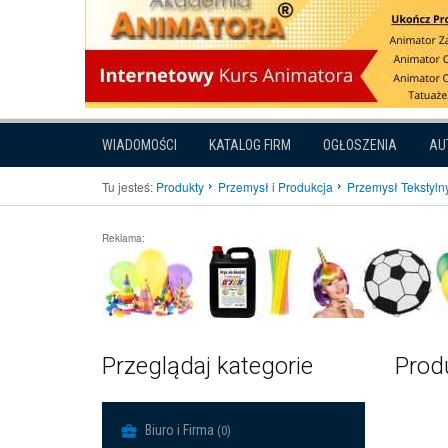
WIADOMOŚCI
KATALOG FIRM
OGŁOSZENIA
AU
Tu jesteś:
Produkty
Przemysł i Produkcja
Przemysł Tekstyln
Reklama:
Przeglądaj kategorie
Produ
Biuro i Firma
(0)