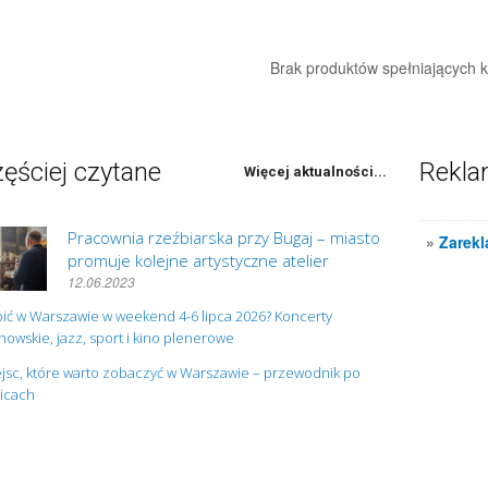
Brak produktów spełniających kr
ęściej czytane
Rekl
Więcej aktualności...
Pracownia rzeźbiarska przy Bugaj – miasto
»
Zarekl
promuje kolejne artystyczne atelier
12.06.2023
ić w Warszawie w weekend 4-6 lipca 2026? Koncerty
owskie, jazz, sport i kino plenerowe
jsc, które warto zobaczyć w Warszawie – przewodnik po
nicach