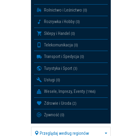
Rolnictwo i Leśnictwo
(0)
Rozrywka i Hobby
(0)
Sklepy i Handel
(0)
Telekomunikacja
(0)
Transport i Spedycja
(0)
Turystyka i Sport
(3)
Usługi
(0)
Wesele, Imprezy, Eventy
(1966)
Zdrowie i Uroda
(2)
Żywność
(0)
Przeglądaj według regionów