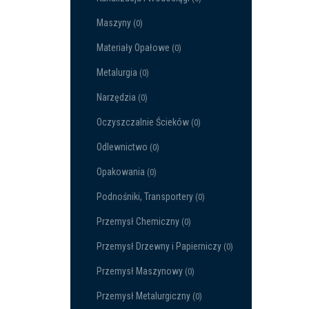
Maszyny
(0)
Materiały Opałowe
(0)
Metalurgia
(0)
Narzędzia
(0)
Oczyszczalnie Ścieków
(0)
Odlewnictwo
(0)
Opakowania
(0)
Podnośniki, Transportery
(0)
Przemysł Chemiczny
(0)
Przemysł Drzewny i Papierniczy
(0)
Przemysł Maszynowy
(0)
Przemysł Metalurgiczny
(0)