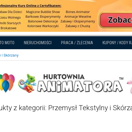
TO MOTO
NIERUCHOMOŚCI
PRACA / ZLECENIA
KUPONY / KODY 
y i Skórzany
kty z kategorii: Przemysł Tekstylny i Skórz