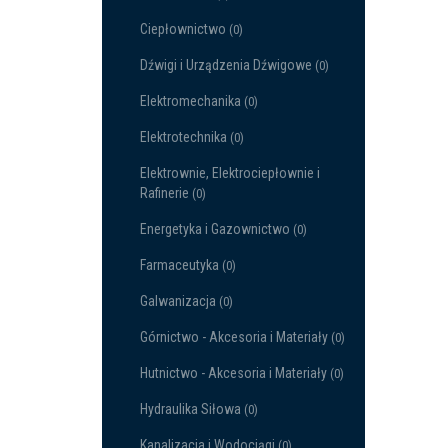
Ciepłownictwo
(0)
Dźwigi i Urządzenia Dźwigowe
(0)
Elektromechanika
(0)
Elektrotechnika
(0)
Elektrownie, Elektrociepłownie i
Rafinerie
(0)
Energetyka i Gazownictwo
(0)
Farmaceutyka
(0)
Galwanizacja
(0)
Górnictwo - Akcesoria i Materiały
(0)
Hutnictwo - Akcesoria i Materiały
(0)
Hydraulika Siłowa
(0)
Kanalizacja i Wodociągi
(0)