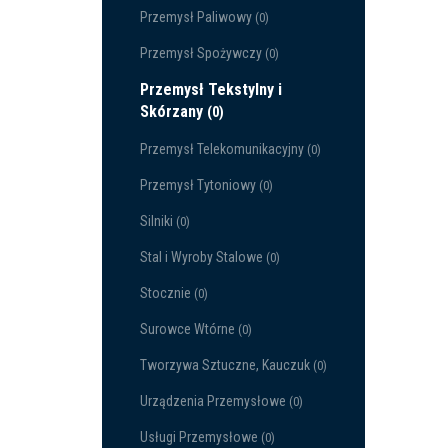
Przemysł Paliwowy
(0)
Przemysł Spożywczy
(0)
Przemysł Tekstylny i
Skórzany
(0)
Przemysł Telekomunikacyjny
(0)
Przemysł Tytoniowy
(0)
Silniki
(0)
Stal i Wyroby Stalowe
(0)
Stocznie
(0)
Surowce Wtórne
(0)
Tworzywa Sztuczne, Kauczuk
(0)
Urządzenia Przemysłowe
(0)
Usługi Przemysłowe
(0)