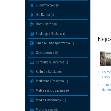
Budownictwo
(0)
Dla Dzieci
(0)
Dom i Ogród
(0)
Edukacja i Nauka
(21)
Najcz
Finanse i Ubezpieczenia
(0)
Gastronomia
(0)
Komputery i internet
(0)
Kultura i Sztuka
Co rob
(0)
Chopin
Marketing i Reklama
(0)
70 mie
dziel
Meble i Wyposażenie
(0)
Media i Informacje
(0)
Motoryzacja
(0)