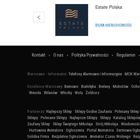
Estate Polska
BIURA NIERUCHOMOŚCI
Kontakt
O nas
Polityka Prywatności
Regulamin
Warszawa - Informator:
Telefony Alarmowe i Informacyjne
:
MCK War
Dzielnice Warszawy:
Bemowo
:
Białołęka
:
Bielany
:
Mokotów
:
Ocho
:
Wesoła
:
Wilanów
:
Włochy
:
Wola
:
Żoliborz
Partnerzy:
Najlepszy Sklep
:
Sklepy Godne Zaufania
:
Polecany Sklep
Sklepy
:
Polecane Sklepy
:
Najlepsze Sklepy
:
Sklepy
:
Katalog Sklepó
Zaufany Sklep
:
Sklep Świętego Mikołaja
:
Strój Mikołaja
:
Wiadomości
:
Hurtownia Animatora
:
Ogłoszenia
:
Portal Animatora
:
Darmowe Ogło
Solidna Firma
:
Bezpłatne Ogłoszenia
:
Animator Czasu Wolnego
:
Bez