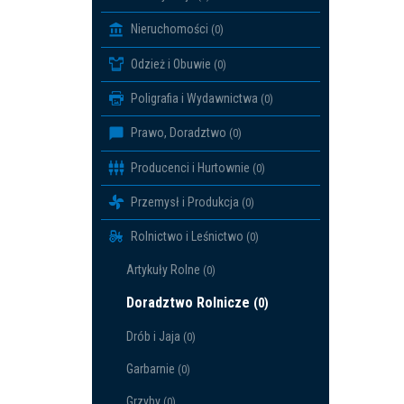
Nieruchomości
(0)
Odzież i Obuwie
(0)
Poligrafia i Wydawnictwa
(0)
Prawo, Doradztwo
(0)
Producenci i Hurtownie
(0)
Przemysł i Produkcja
(0)
Rolnictwo i Leśnictwo
(0)
Artykuły Rolne
(0)
Doradztwo Rolnicze
(0)
Drób i Jaja
(0)
Garbarnie
(0)
Grzyby
(0)