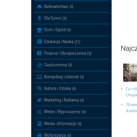
Budownictwo
(0)
Dla Dzieci
(0)
Dom i Ogród
(0)
Edukacja i Nauka
(21)
Najcz
Finanse i Ubezpieczenia
(0)
Gastronomia
(0)
Komputery i internet
(0)
Kultura i Sztuka
Co rob
(0)
Chopin
Marketing i Reklama
(0)
70 mie
dziel
Meble i Wyposażenie
(0)
Media i Informacje
(0)
Motoryzacja
(0)