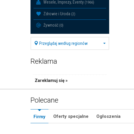
Wesele, Imprezy, Eventy
(1966)
Zdrowie i Uroda
(2)
Żywność
(0)
Przeglądaj według regionów
Reklama
Zareklamuj się »
Polecane
Oferty specjalne
Ogłoszenia
Firmy