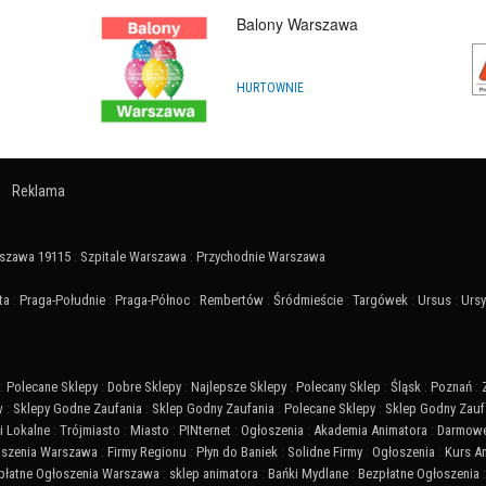
Balony Warszawa
HURTOWNIE
Reklama
szawa 19115
:
Szpitale Warszawa
:
Przychodnie Warszawa
ta
:
Praga-Południe
:
Praga-Północ
:
Rembertów
:
Śródmieście
:
Targówek
:
Ursus
:
Urs
:
Polecane Sklepy
:
Dobre Sklepy
:
Najlepsze Sklepy
:
Polecany Sklep
:
Śląsk
:
Poznań
:
w
:
Sklepy Godne Zaufania
:
Sklep Godny Zaufania
:
Polecane Sklepy
:
Sklep Godny Zauf
 Lokalne
:
Trójmiasto
:
Miasto
:
PINternet
:
Ogłoszenia
:
Akademia Animatora
:
Darmowe
szenia Warszawa
:
Firmy Regionu
:
Płyn do Baniek
:
Solidne Firmy
:
Ogłoszenia
:
Kurs A
płatne Ogłoszenia Warszawa
:
sklep animatora
:
Bańki Mydlane
:
Bezpłatne Ogłoszenia