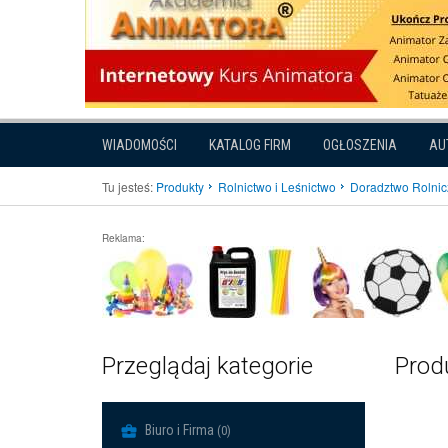
WIADOMOŚCI
KATALOG FIRM
OGŁOSZENIA
AU
Tu jesteś:
Produkty
Rolnictwo i Leśnictwo
Doradztwo Rolnic
Reklama:
Przeglądaj kategorie
Produ
Biuro i Firma
(0)