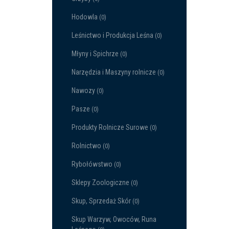
Hodowla
(0)
Leśnictwo i Produkcja Leśna
(0)
Młyny i Spichrze
(0)
Narzędzia i Maszyny rolnicze
(0)
Nawozy
(0)
Pasze
(0)
Produkty Rolnicze Surowe
(0)
Rolnictwo
(0)
Rybołówstwo
(0)
Sklepy Zoologiczne
(0)
Skup, Sprzedaż Skór
(0)
Skup Warzyw, Owoców, Runa