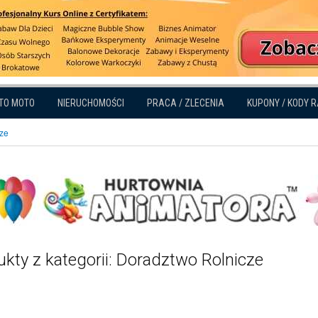
TO MOTO
NIERUCHOMOŚCI
PRACA / ZLECENIA
KUPONY / KODY 
ze
kty z kategorii: Doradztwo Rolnicze