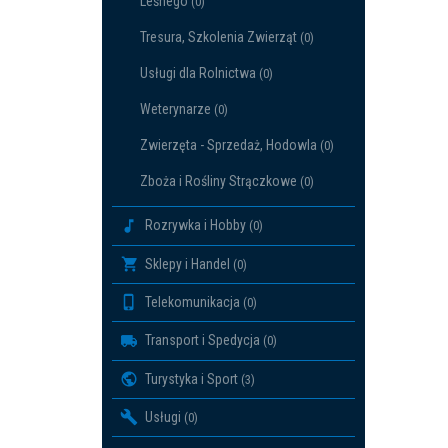
Leśnego
(0)
Tresura, Szkolenia Zwierząt
(0)
Usługi dla Rolnictwa
(0)
Weterynarze
(0)
Zwierzęta - Sprzedaż, Hodowla
(0)
Zboża i Rośliny Strączkowe
(0)
Rozrywka i Hobby
(0)
Sklepy i Handel
(0)
Telekomunikacja
(0)
Transport i Spedycja
(0)
Turystyka i Sport
(3)
Usługi
(0)