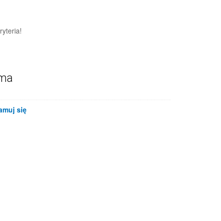
yteria!
ama
amuj się