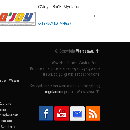
Q'Joy - Bańki Mydlane
ARTYKUŁY NA IMPREZY
© Copyright
Warszawa.IN
™
Wszelkie Prawa Zastrzeżone.
Kopiowanie, powielanie i wykorzystywanie
treści, zdjęć, grafik jest zabronione.
ynów
:
Wawer
Korzystanie z serwisu oznacza akceptację
regulaminu
portalu Warszawa.IN™
Zaufane
ania
:
 Ogłoszenia
nimatora
:
:
Szkolenie