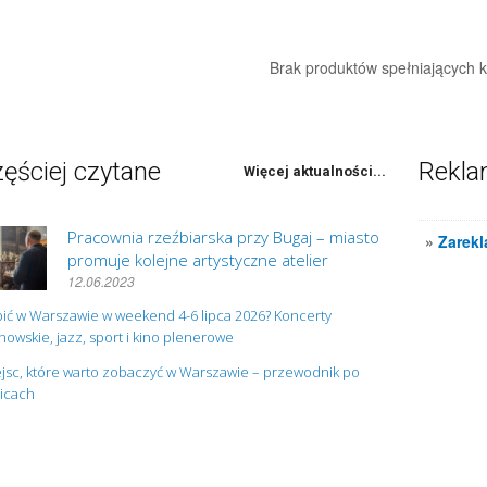
Brak produktów spełniających kr
ęściej czytane
Rekl
Więcej aktualności...
Pracownia rzeźbiarska przy Bugaj – miasto
»
Zarekl
promuje kolejne artystyczne atelier
12.06.2023
ić w Warszawie w weekend 4-6 lipca 2026? Koncerty
owskie, jazz, sport i kino plenerowe
jsc, które warto zobaczyć w Warszawie – przewodnik po
nicach