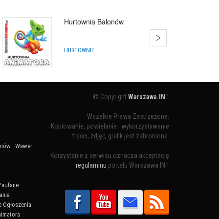
Hurtownia Balonów
HURTOWNIE
© Copyright
Warszawa.IN
™
Wszelkie Prawa Zastrzeżone.
Kopiowanie, powielanie i wykorzystywanie
treści, zdjęć, grafik jest zabronione.
ynów
:
Wawer
Korzystanie z serwisu oznacza akceptację
regulaminu
portalu Warszawa.IN™
Zaufane
ania
:
 Ogłoszenia
nimatora
: