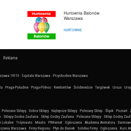
Hurtownia Balonów
Warszawa
HURTOWNIE
Reklama
szawa 19115
:
Szpitale Warszawa
:
Przychodnie Warszawa
ta
:
Praga-Południe
:
Praga-Północ
:
Rembertów
:
Śródmieście
:
Targówek
:
Ursus
:
Urs
:
Polecane Sklepy
:
Dobre Sklepy
:
Najlepsze Sklepy
:
Polecany Sklep
:
Śląsk
:
Poznań
:
w
:
Sklepy Godne Zaufania
:
Sklep Godny Zaufania
:
Polecane Sklepy
:
Sklep Godny Zauf
 Lokalne
:
Trójmiasto
:
Miasto
:
PINternet
:
Ogłoszenia
:
Akademia Animatora
:
Darmowe
szenia Warszawa
:
Firmy Regionu
:
Płyn do Baniek
:
Solidne Firmy
:
Ogłoszenia
:
Kurs A