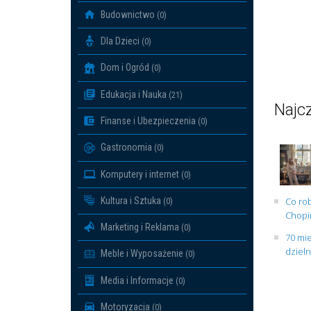
Budownictwo
(0)
Dla Dzieci
(0)
Dom i Ogród
(0)
Edukacja i Nauka
(21)
Najcz
Finanse i Ubezpieczenia
(0)
Gastronomia
(0)
Komputery i internet
(0)
Kultura i Sztuka
Co rob
(0)
Chopin
Marketing i Reklama
(0)
70 mie
dziel
Meble i Wyposażenie
(0)
Media i Informacje
(0)
Motoryzacja
(0)