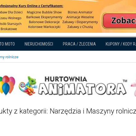
TO MOTO
NIERUCHOMOŚCI
PRACA / ZLECENIA
KUPONY / KODY 
ny rolnicze
kty z kategorii: Narzędzia i Maszyny rolnic