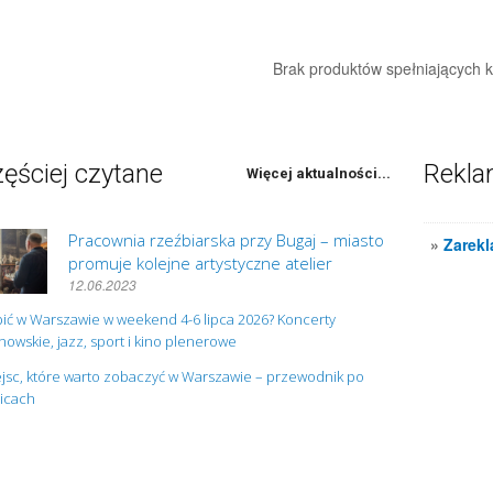
Brak produktów spełniających kr
ęściej czytane
Rekl
Więcej aktualności...
Pracownia rzeźbiarska przy Bugaj – miasto
»
Zarekl
promuje kolejne artystyczne atelier
12.06.2023
ić w Warszawie w weekend 4-6 lipca 2026? Koncerty
owskie, jazz, sport i kino plenerowe
jsc, które warto zobaczyć w Warszawie – przewodnik po
nicach