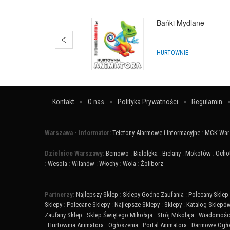
Bańki Mydlane
HURTOWNIE
Kontakt
O nas
Polityka Prywatności
Regulamin
Warszawa - Informator:
Telefony Alarmowe i Informacyjne
:
MCK War
Dzielnice Warszawy:
Bemowo
:
Białołęka
:
Bielany
:
Mokotów
:
Ocho
:
Wesoła
:
Wilanów
:
Włochy
:
Wola
:
Żoliborz
Partnerzy:
Najlepszy Sklep
:
Sklepy Godne Zaufania
:
Polecany Sklep
Sklepy
:
Polecane Sklepy
:
Najlepsze Sklepy
:
Sklepy
:
Katalog Sklepó
Zaufany Sklep
:
Sklep Świętego Mikołaja
:
Strój Mikołaja
:
Wiadomości
:
Hurtownia Animatora
:
Ogłoszenia
:
Portal Animatora
:
Darmowe Ogło