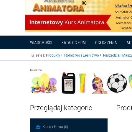
WIADOMOŚCI
KATALOG FIRM
OGŁOSZENIA
AU
Tu jesteś:
Produkty
Rolnictwo i Leśnictwo
Narzędzia i Maszy
Reklama:
Przeglądaj kategorie
Produ
Biuro i Firma
(0)