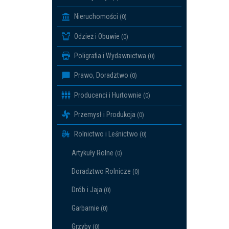
Nieruchomości
(0)
Odzież i Obuwie
(0)
Poligrafia i Wydawnictwa
(0)
Prawo, Doradztwo
(0)
Producenci i Hurtownie
(0)
Przemysł i Produkcja
(0)
Rolnictwo i Leśnictwo
(0)
Artykuły Rolne
(0)
Doradztwo Rolnicze
(0)
Drób i Jaja
(0)
Garbarnie
(0)
Grzyby
(0)