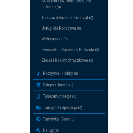
Skup Warzyw, Owoców, Runa
Leśnego
(0)
Tresura, Szkolenia Zwierząt
(0)
Usługi dla Rolnictwa
(0)
Weterynarze
(0)
Zwierzęta - Sprzedaż, Hodowla
(0)
Zboża i Rośliny Strączkowe
(0)
Rozrywka i Hobby
(0)
Sklepy i Handel
(0)
Telekomunikacja
(0)
Transport i Spedycja
(0)
Turystyka i Sport
(3)
Usługi
(0)