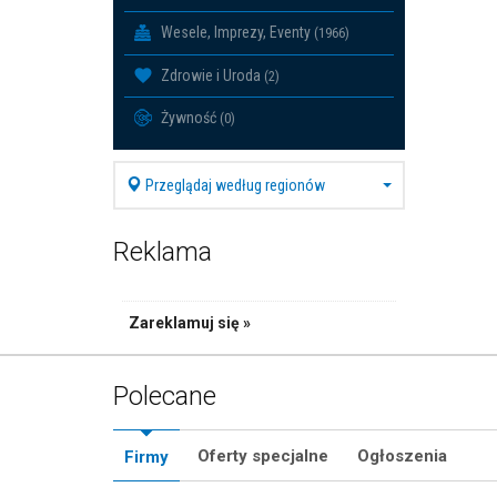
Wesele, Imprezy, Eventy
(1966)
Zdrowie i Uroda
(2)
Żywność
(0)
Przeglądaj według regionów
Reklama
Zareklamuj się »
Polecane
Oferty specjalne
Ogłoszenia
Firmy