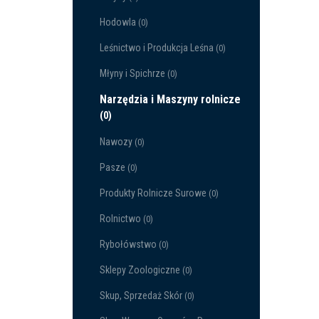
Hodowla
(0)
Leśnictwo i Produkcja Leśna
(0)
Młyny i Spichrze
(0)
Narzędzia i Maszyny rolnicze
(0)
Nawozy
(0)
Pasze
(0)
Produkty Rolnicze Surowe
(0)
Rolnictwo
(0)
Rybołówstwo
(0)
Sklepy Zoologiczne
(0)
Skup, Sprzedaż Skór
(0)