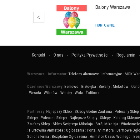
Balony Warszawa
HURTOWNIE
Kontakt
O nas
Polityka Prywatności
Regulamin
Warszawa - Informator:
Telefony Alarmowe i Informacyjne
:
MCK War
Dzielnice Warszawy:
Bemowo
:
Białołęka
:
Bielany
:
Mokotów
:
Ocho
:
Wesoła
:
Wilanów
:
Włochy
:
Wola
:
Żoliborz
Partnerzy:
Najlepszy Sklep
:
Sklepy Godne Zaufania
:
Polecany Sklep
Sklepy
:
Polecane Sklepy
:
Najlepsze Sklepy
:
Sklepy
:
Katalog Sklepó
Zaufany Sklep
:
Sklep Świętego Mikołaja
:
Strój Mikołaja
:
Wiadomości
:
Hurtownia Animatora
:
Ogłoszenia
:
Portal Animatora
:
Darmowe Ogło
Solidna Firma
:
Bezpłatne Ogłoszenia
:
Animator Czasu Wolnego
:
Bez