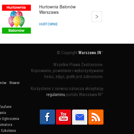
Hurtownia Balonów
Warszawa
HURTOWNIE
© Copyright
Warszawa.IN
™
Wszelkie Prawa Zastrzeżone.
Kopiowanie, powielanie i wykorzystywanie
treści, zdjęć, grafik jest zabronione.
ynów
:
Wawer
Korzystanie z serwisu oznacza akceptację
regulaminu
portalu Warszawa.IN™
Zaufane
ania
:
 Ogłoszenia
nimatora
:
:
Szkolenie