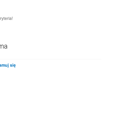
yteria!
ama
amuj się