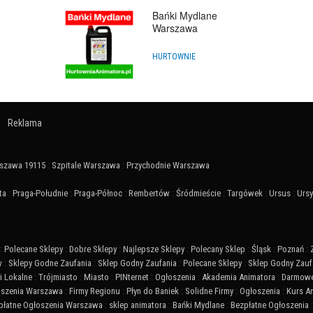
Bańki Mydlane
Warszawa
HURTOWNIE
Reklama
szawa 19115
:
Szpitale Warszawa
:
Przychodnie Warszawa
ta
:
Praga-Południe
:
Praga-Północ
:
Rembertów
:
Śródmieście
:
Targówek
:
Ursus
:
Urs
:
Polecane Sklepy
:
Dobre Sklepy
:
Najlepsze Sklepy
:
Polecany Sklep
:
Śląsk
:
Poznań
:
w
:
Sklepy Godne Zaufania
:
Sklep Godny Zaufania
:
Polecane Sklepy
:
Sklep Godny Zauf
 Lokalne
:
Trójmiasto
:
Miasto
:
PINternet
:
Ogłoszenia
:
Akademia Animatora
:
Darmowe
szenia Warszawa
:
Firmy Regionu
:
Płyn do Baniek
:
Solidne Firmy
:
Ogłoszenia
:
Kurs A
płatne Ogłoszenia Warszawa
:
sklep animatora
:
Bańki Mydlane
:
Bezpłatne Ogłoszenia