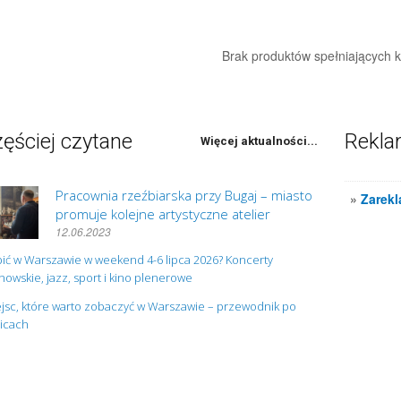
Brak produktów spełniających kr
ęściej czytane
Rekl
Więcej aktualności...
Pracownia rzeźbiarska przy Bugaj – miasto
»
Zarekl
promuje kolejne artystyczne atelier
12.06.2023
ić w Warszawie w weekend 4-6 lipca 2026? Koncerty
owskie, jazz, sport i kino plenerowe
jsc, które warto zobaczyć w Warszawie – przewodnik po
nicach