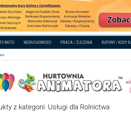
TO MOTO
NIERUCHOMOŚCI
PRACA / ZLECENIA
KUPONY / KODY 
twa
kty z kategorii: Usługi dla Rolnictwa