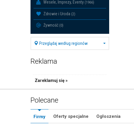
Wesele, Imprezy, Eventy
(1966)
Zdrowie i Uroda
(2)
Żywność
(0)
Przeglądaj według regionów
Reklama
Zareklamuj się »
Polecane
Oferty specjalne
Ogłoszenia
Firmy