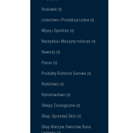
Hodowla
(0)
Leśnictwo i Produkcja Leśna
(0)
Młyny i Spichrze
(0)
Narzędzia i Maszyny rolnicze
(0)
Nawozy
(0)
Pasze
(0)
Produkty Rolnicze Surowe
(0)
Rolnictwo
(0)
Rybołówstwo
(0)
Sklepy Zoologiczne
(0)
Skup, Sprzedaż Skór
(0)
Skup Warzyw, Owoców, Runa
Leśnego
(0)