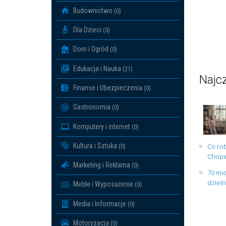
Budownictwo
(0)
Dla Dzieci
(0)
Dom i Ogród
(0)
Edukacja i Nauka
(21)
Najcz
Finanse i Ubezpieczenia
(0)
Gastronomia
(0)
Komputery i internet
(0)
Kultura i Sztuka
Co rob
(0)
Chopin
Marketing i Reklama
(0)
70 mie
dziel
Meble i Wyposażenie
(0)
Media i Informacje
(0)
Motoryzacja
(0)