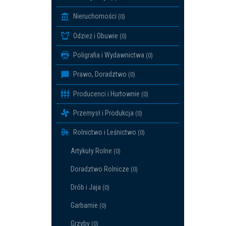
Nieruchomości
(0)
Odzież i Obuwie
(0)
Poligrafia i Wydawnictwa
(0)
Prawo, Doradztwo
(0)
Producenci i Hurtownie
(0)
Przemysł i Produkcja
(0)
Rolnictwo i Leśnictwo
(0)
Artykuły Rolne
(0)
Doradztwo Rolnicze
(0)
Drób i Jaja
(0)
Garbarnie
(0)
Grzyby
(0)