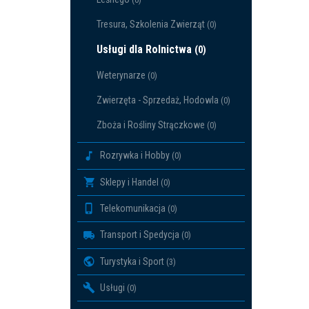
Tresura, Szkolenia Zwierząt
(0)
Usługi dla Rolnictwa
(0)
Weterynarze
(0)
Zwierzęta - Sprzedaż, Hodowla
(0)
Zboża i Rośliny Strączkowe
(0)
Rozrywka i Hobby
(0)
Sklepy i Handel
(0)
Telekomunikacja
(0)
Transport i Spedycja
(0)
Turystyka i Sport
(3)
Usługi
(0)