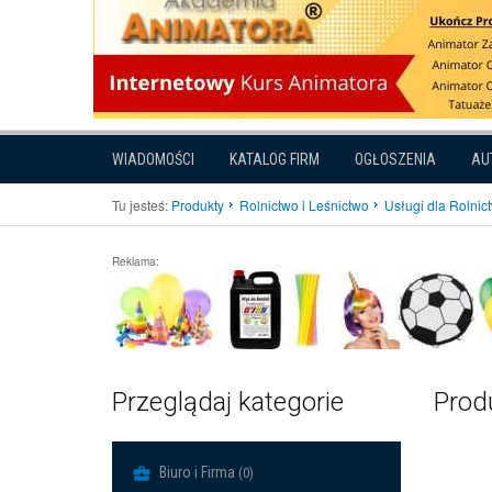
WIADOMOŚCI
KATALOG FIRM
OGŁOSZENIA
AU
Tu jesteś:
Produkty
Rolnictwo i Leśnictwo
Usługi dla Rolnic
Reklama:
Przeglądaj kategorie
Produ
Biuro i Firma
(0)