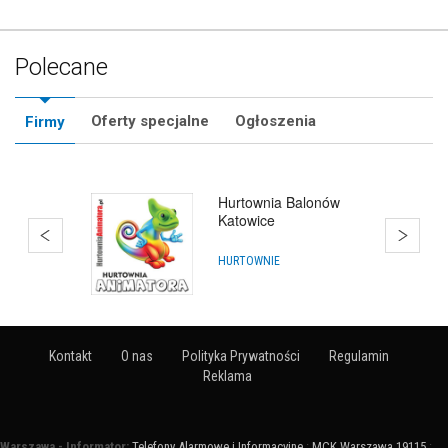
Polecane
Oferty specjalne
Ogłoszenia
Firmy
Hurtownia Balonów
Katowice
HURTOWNIE
Kontakt
O nas
Polityka Prywatności
Regulamin
Reklama
Warszawa - Informator:
Telefony Alarmowe i Informacyjne
:
MCK Warszawa 19115
: