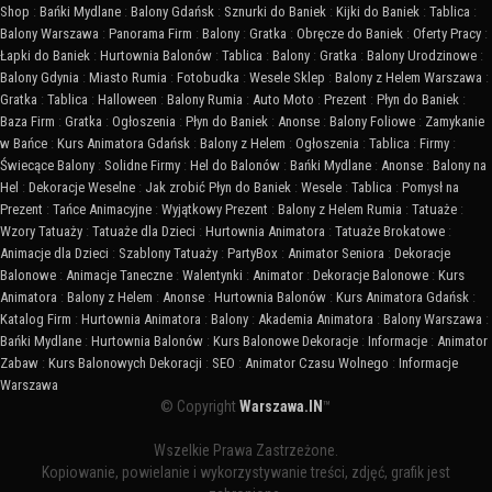
Shop
:
Bańki Mydlane
:
Balony Gdańsk
:
Sznurki do Baniek
:
Kijki do Baniek
:
Tablica
:
Balony Warszawa
:
Panorama Firm
:
Balony
:
Gratka
:
Obręcze do Baniek
:
Oferty Pracy
:
Łapki do Baniek
:
Hurtownia Balonów
:
Tablica
:
Balony
:
Gratka
:
Balony Urodzinowe
:
Balony Gdynia
:
Miasto Rumia
:
Fotobudka
:
Wesele Sklep
:
Balony z Helem Warszawa
:
Gratka
:
Tablica
:
Halloween
:
Balony Rumia
:
Auto Moto
:
Prezent
:
Płyn do Baniek
:
Baza Firm
:
Gratka
:
Ogłoszenia
:
Płyn do Baniek
:
Anonse
:
Balony Foliowe
:
Zamykanie
w Bańce
:
Kurs Animatora Gdańsk
:
Balony z Helem
:
Ogłoszenia
:
Tablica
:
Firmy
:
Świecące Balony
:
Solidne Firmy
:
Hel do Balonów
:
Bańki Mydlane
:
Anonse
:
Balony na
Hel
:
Dekoracje Weselne
:
Jak zrobić Płyn do Baniek
:
Wesele
:
Tablica
:
Pomysł na
Prezent
:
Tańce Animacyjne
:
Wyjątkowy Prezent
:
Balony z Helem Rumia
:
Tatuaże
:
Wzory Tatuaży
:
Tatuaże dla Dzieci
:
Hurtownia Animatora
:
Tatuaże Brokatowe
:
Animacje dla Dzieci
:
Szablony Tatuaży
:
PartyBox
:
Animator Seniora
:
Dekoracje
Balonowe
:
Animacje Taneczne
:
Walentynki
:
Animator
:
Dekoracje Balonowe
:
Kurs
Animatora
:
Balony z Helem
:
Anonse
:
Hurtownia Balonów
:
Kurs Animatora Gdańsk
:
Katalog Firm
:
Hurtownia Animatora
:
Balony
:
Akademia Animatora
:
Balony Warszawa
:
Bańki Mydlane
:
Hurtownia Balonów
:
Kurs Balonowe Dekoracje
:
Informacje
:
Animator
Zabaw
:
Kurs Balonowych Dekoracji
:
SEO
:
Animator Czasu Wolnego
:
Informacje
Warszawa
© Copyright
Warszawa.IN
™
Wszelkie Prawa Zastrzeżone.
Kopiowanie, powielanie i wykorzystywanie treści, zdjęć, grafik jest