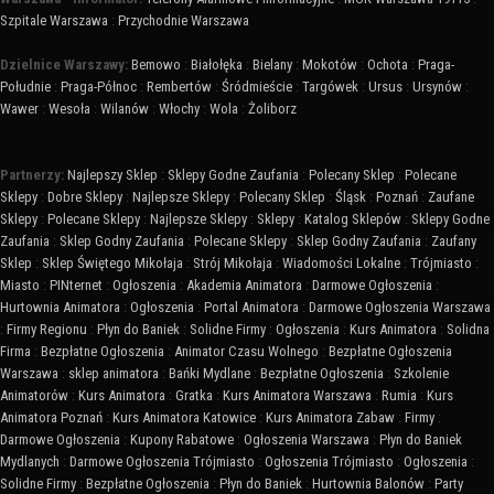
Szpitale Warszawa
:
Przychodnie Warszawa
Dzielnice Warszawy:
Bemowo
:
Białołęka
:
Bielany
:
Mokotów
:
Ochota
:
Praga-
Południe
:
Praga-Północ
:
Rembertów
:
Śródmieście
:
Targówek
:
Ursus
:
Ursynów
:
Wawer
:
Wesoła
:
Wilanów
:
Włochy
:
Wola
:
Żoliborz
Partnerzy:
Najlepszy Sklep
:
Sklepy Godne Zaufania
:
Polecany Sklep
:
Polecane
Sklepy
:
Dobre Sklepy
:
Najlepsze Sklepy
:
Polecany Sklep
:
Śląsk
:
Poznań
:
Zaufane
Sklepy
:
Polecane Sklepy
:
Najlepsze Sklepy
:
Sklepy
:
Katalog Sklepów
:
Sklepy Godne
Zaufania
:
Sklep Godny Zaufania
:
Polecane Sklepy
:
Sklep Godny Zaufania
:
Zaufany
Sklep
:
Sklep Świętego Mikołaja
:
Strój Mikołaja
:
Wiadomości Lokalne
:
Trójmiasto
:
Miasto
:
PINternet
:
Ogłoszenia
:
Akademia Animatora
:
Darmowe Ogłoszenia
:
Hurtownia Animatora
:
Ogłoszenia
:
Portal Animatora
:
Darmowe Ogłoszenia Warszawa
:
Firmy Regionu
:
Płyn do Baniek
:
Solidne Firmy
:
Ogłoszenia
:
Kurs Animatora
:
Solidna
Firma
:
Bezpłatne Ogłoszenia
:
Animator Czasu Wolnego
:
Bezpłatne Ogłoszenia
Warszawa
:
sklep animatora
:
Bańki Mydlane
:
Bezpłatne Ogłoszenia
:
Szkolenie
Animatorów
:
Kurs Animatora
:
Gratka
:
Kurs Animatora Warszawa
:
Rumia
:
Kurs
Animatora Poznań
:
Kurs Animatora Katowice
:
Kurs Animatora Zabaw
:
Firmy
:
Darmowe Ogłoszenia
:
Kupony Rabatowe
:
Ogłoszenia Warszawa
:
Płyn do Baniek
Mydlanych
:
Darmowe Ogłoszenia Trójmiasto
:
Ogłoszenia Trójmiasto
:
Ogłoszenia
:
Solidne Firmy
:
Bezpłatne Ogłoszenia
:
Płyn do Baniek
:
Hurtownia Balonów
:
Party