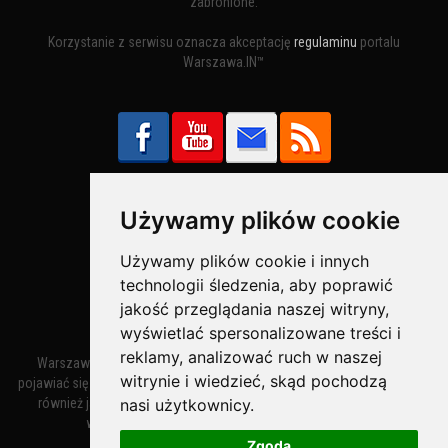
zabronione.
Korzystanie z serwisu oznacza akceptację
regulaminu
portalu
Warszawa.IN™
Używamy plików cookie
Bezpieczne Płatności obsługuje:
Używamy plików cookie i innych
technologii śledzenia, aby poprawić
jakość przeglądania naszej witryny,
wyświetlać spersonalizowane treści i
reklamy, analizować ruch w naszej
Warszawa – miasto stołeczne Warszawa. Nazwa miasta zaczęła
witrynie i wiedzieć, skąd pochodzą
pojawiać się w dokumentach w XIV wieku jako Warszewa, a od XV wieku
nasi użytkownicy.
również jako Warszowa. Zmiana nazwy na Warszawa w XV wieku
wynikała z mazowieckiej wymowy dialektycznej.
Zgoda