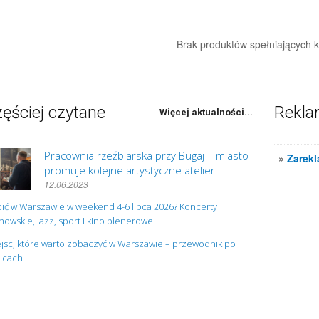
Brak produktów spełniających kr
ęściej czytane
Rekl
Więcej aktualności...
Pracownia rzeźbiarska przy Bugaj – miasto
»
Zarekl
promuje kolejne artystyczne atelier
12.06.2023
ić w Warszawie w weekend 4-6 lipca 2026? Koncerty
owskie, jazz, sport i kino plenerowe
jsc, które warto zobaczyć w Warszawie – przewodnik po
nicach