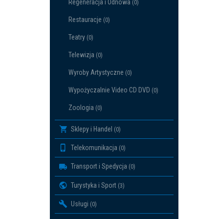
Regeneracja i Odnowa
(0)
Restauracje
(0)
Teatry
(0)
Telewizja
(0)
Wyroby Artystyczne
(0)
Wypożyczalnie Video CD DVD
(0)
Zoologia
(0)
Sklepy i Handel
(0)
Telekomunikacja
(0)
Transport i Spedycja
(0)
Turystyka i Sport
(3)
Usługi
(0)