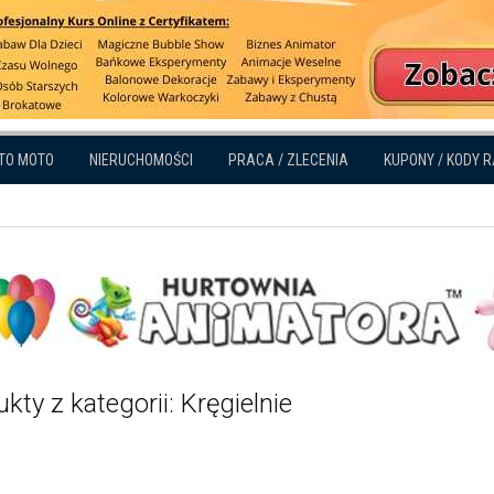
TO MOTO
NIERUCHOMOŚCI
PRACA / ZLECENIA
KUPONY / KODY 
kty z kategorii: Kręgielnie