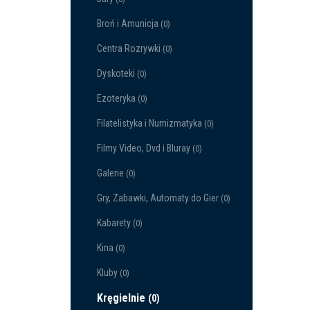
Broń i Amunicja
(0)
Centra Rozrywki
(0)
Dyskoteki
(0)
Ezoteryka
(0)
Filatelistyka i Numizmatyka
(0)
Filmy Video, Dvd i Bluray
(0)
Galerie
(0)
Gry, Zabawki, Automaty do Gier
(0)
Kabarety
(0)
Kina
(0)
Kluby
(0)
Kręgielnie
(0)