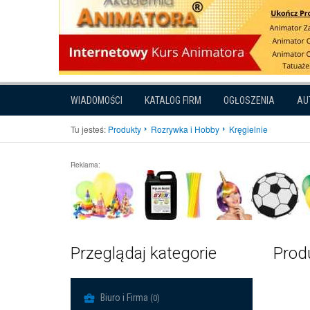
WIADOMOŚCI
KATALOG FIRM
OGŁOSZENIA
AU
Tu jesteś:
Produkty
Rozrywka i Hobby
Kręgielnie
Reklama:
Przeglądaj kategorie
Produ
Biuro i Firma
(0)