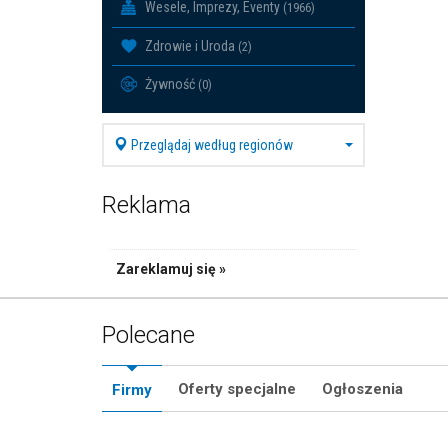
Wesele, Imprezy, Eventy
(1966)
Zdrowie i Uroda
(2)
Żywność
(0)
Przeglądaj według regionów
Reklama
Zareklamuj się »
Polecane
Oferty specjalne
Ogłoszenia
Firmy