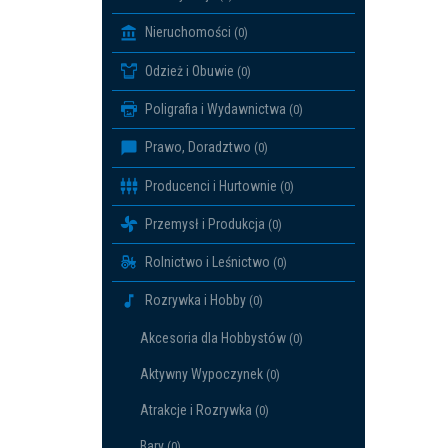
Nieruchomości
(0)
Odzież i Obuwie
(0)
Poligrafia i Wydawnictwa
(0)
Prawo, Doradztwo
(0)
Producenci i Hurtownie
(0)
Przemysł i Produkcja
(0)
Rolnictwo i Leśnictwo
(0)
Rozrywka i Hobby
(0)
Akcesoria dla Hobbystów
(0)
Aktywny Wypoczynek
(0)
Atrakcje i Rozrywka
(0)
Bary
(0)