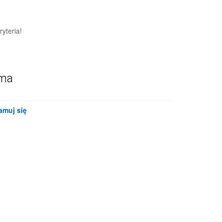
yteria!
ama
amuj się