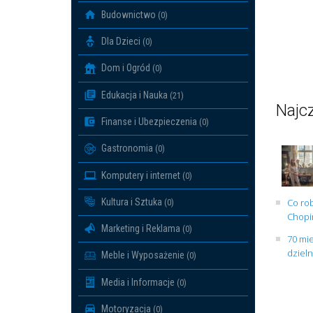
Budownictwo
(0)
Dla Dzieci
(0)
Dom i Ogród
(0)
Edukacja i Nauka
(21)
Najcz
Finanse i Ubezpieczenia
(0)
Gastronomia
(0)
Komputery i internet
(0)
Kultura i Sztuka
Co rob
(0)
Chopin
Marketing i Reklama
(0)
70 mie
dziel
Meble i Wyposażenie
(0)
Media i Informacje
(0)
Motoryzacja
(0)