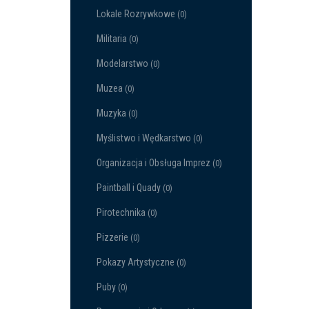
Lokale Rozrywkowe
(0)
Militaria
(0)
Modelarstwo
(0)
Muzea
(0)
Muzyka
(0)
Myślistwo i Wędkarstwo
(0)
Organizacja i Obsługa Imprez
(0)
Paintball i Quady
(0)
Pirotechnika
(0)
Pizzerie
(0)
Pokazy Artystyczne
(0)
Puby
(0)