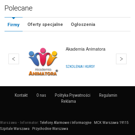
Polecane
Oferty specjalne
Ogłoszenia
Firmy
Akademia Animatora
SZKOLENIA I KURSY
Kontakt
O nas
Polityka Prywatności
Regulamin
Reklama
Warszawa - Informator:
Telefony Alarmowe i Informacyjne
:
MCK Warszawa 19115
:
Szpitale Warszawa
:
Przychodnie Warszawa