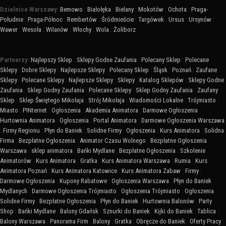
Dzielnice Warszawy:
Bemowo
:
Białołęka
:
Bielany
:
Mokotów
:
Ochota
:
Praga-
Południe
:
Praga-Północ
:
Rembertów
:
Śródmieście
:
Targówek
:
Ursus
:
Ursynów
:
Wawer
:
Wesoła
:
Wilanów
:
Włochy
:
Wola
:
Żoliborz
Partnerzy:
Najlepszy Sklep
:
Sklepy Godne Zaufania
:
Polecany Sklep
:
Polecane
Sklepy
:
Dobre Sklepy
:
Najlepsze Sklepy
:
Polecany Sklep
:
Śląsk
:
Poznań
:
Zaufane
Sklepy
:
Polecane Sklepy
:
Najlepsze Sklepy
:
Sklepy
:
Katalog Sklepów
:
Sklepy Godne
Zaufania
:
Sklep Godny Zaufania
:
Polecane Sklepy
:
Sklep Godny Zaufania
:
Zaufany
Sklep
:
Sklep Świętego Mikołaja
:
Strój Mikołaja
:
Wiadomości Lokalne
:
Trójmiasto
:
Miasto
:
PINternet
:
Ogłoszenia
:
Akademia Animatora
:
Darmowe Ogłoszenia
:
Hurtownia Animatora
:
Ogłoszenia
:
Portal Animatora
:
Darmowe Ogłoszenia Warszawa
:
Firmy Regionu
:
Płyn do Baniek
:
Solidne Firmy
:
Ogłoszenia
:
Kurs Animatora
:
Solidna
Firma
:
Bezpłatne Ogłoszenia
:
Animator Czasu Wolnego
:
Bezpłatne Ogłoszenia
Warszawa
:
sklep animatora
:
Bańki Mydlane
:
Bezpłatne Ogłoszenia
:
Szkolenie
Animatorów
:
Kurs Animatora
:
Gratka
:
Kurs Animatora Warszawa
:
Rumia
:
Kurs
Animatora Poznań
:
Kurs Animatora Katowice
:
Kurs Animatora Zabaw
:
Firmy
:
Darmowe Ogłoszenia
:
Kupony Rabatowe
:
Ogłoszenia Warszawa
:
Płyn do Baniek
Mydlanych
:
Darmowe Ogłoszenia Trójmiasto
:
Ogłoszenia Trójmiasto
:
Ogłoszenia
:
Solidne Firmy
:
Bezpłatne Ogłoszenia
:
Płyn do Baniek
:
Hurtownia Balonów
:
Party
Shop
:
Bańki Mydlane
:
Balony Gdańsk
:
Sznurki do Baniek
:
Kijki do Baniek
:
Tablica
:
Balony Warszawa
:
Panorama Firm
:
Balony
:
Gratka
:
Obręcze do Baniek
:
Oferty Pracy
: