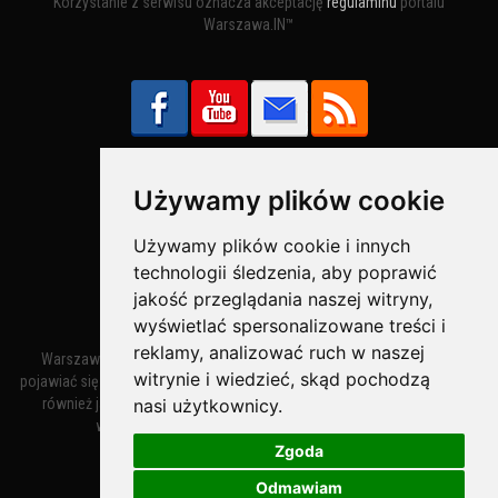
Korzystanie z serwisu oznacza akceptację
regulaminu
portalu
Warszawa.IN™
Używamy plików cookie
Bezpieczne Płatności obsługuje:
Używamy plików cookie i innych
technologii śledzenia, aby poprawić
jakość przeglądania naszej witryny,
wyświetlać spersonalizowane treści i
reklamy, analizować ruch w naszej
Warszawa – miasto stołeczne Warszawa. Nazwa miasta zaczęła
witrynie i wiedzieć, skąd pochodzą
pojawiać się w dokumentach w XIV wieku jako Warszewa, a od XV wieku
nasi użytkownicy.
również jako Warszowa. Zmiana nazwy na Warszawa w XV wieku
wynikała z mazowieckiej wymowy dialektycznej.
Zgoda
Odmawiam