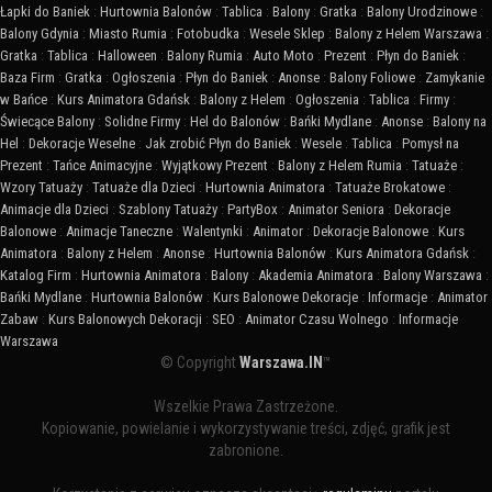
Łapki do Baniek
:
Hurtownia Balonów
:
Tablica
:
Balony
:
Gratka
:
Balony Urodzinowe
:
Balony Gdynia
:
Miasto Rumia
:
Fotobudka
:
Wesele Sklep
:
Balony z Helem Warszawa
:
Gratka
:
Tablica
:
Halloween
:
Balony Rumia
:
Auto Moto
:
Prezent
:
Płyn do Baniek
:
Baza Firm
:
Gratka
:
Ogłoszenia
:
Płyn do Baniek
:
Anonse
:
Balony Foliowe
:
Zamykanie
w Bańce
:
Kurs Animatora Gdańsk
:
Balony z Helem
:
Ogłoszenia
:
Tablica
:
Firmy
:
Świecące Balony
:
Solidne Firmy
:
Hel do Balonów
:
Bańki Mydlane
:
Anonse
:
Balony na
Hel
:
Dekoracje Weselne
:
Jak zrobić Płyn do Baniek
:
Wesele
:
Tablica
:
Pomysł na
Prezent
:
Tańce Animacyjne
:
Wyjątkowy Prezent
:
Balony z Helem Rumia
:
Tatuaże
:
Wzory Tatuaży
:
Tatuaże dla Dzieci
:
Hurtownia Animatora
:
Tatuaże Brokatowe
:
Animacje dla Dzieci
:
Szablony Tatuaży
:
PartyBox
:
Animator Seniora
:
Dekoracje
Balonowe
:
Animacje Taneczne
:
Walentynki
:
Animator
:
Dekoracje Balonowe
:
Kurs
Animatora
:
Balony z Helem
:
Anonse
:
Hurtownia Balonów
:
Kurs Animatora Gdańsk
:
Katalog Firm
:
Hurtownia Animatora
:
Balony
:
Akademia Animatora
:
Balony Warszawa
:
Bańki Mydlane
:
Hurtownia Balonów
:
Kurs Balonowe Dekoracje
:
Informacje
:
Animator
Zabaw
:
Kurs Balonowych Dekoracji
:
SEO
:
Animator Czasu Wolnego
:
Informacje
Warszawa
© Copyright
Warszawa.IN
™
Wszelkie Prawa Zastrzeżone.
Kopiowanie, powielanie i wykorzystywanie treści, zdjęć, grafik jest
zabronione.