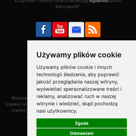
Korzystanie z serwisu oznacza akceptację
regulaminu
portalu
Warszawa.IN™
Używamy plików cookie
Bezpieczne Płatności obsługuje:
Używamy plików cookie i innych
technologii śledzenia, aby poprawić
jakość przeglądania naszej witryny,
wyświetlać spersonalizowane treści i
reklamy, analizować ruch w naszej
Warszawa – miasto stołeczne Warszawa. Nazwa miasta zaczęła
witrynie i wiedzieć, skąd pochodzą
pojawiać się w dokumentach w XIV wieku jako Warszewa, a od XV wieku
nasi użytkownicy.
również jako Warszowa. Zmiana nazwy na Warszawa w XV wieku
wynikała z mazowieckiej wymowy dialektycznej.
Zgoda
Odmawiam