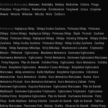
Dzielnice Warszawy:
Bemowo
:
Białołęka
:
Bielany
:
Mokotów
:
Ochota
:
Praga-
Południe
:
Praga-Północ
:
Rembertów
:
Śródmieście
:
Targówek
:
Ursus
:
Ursynów
:
Wawer
:
Wesoła
:
Wilanów
:
Włochy
:
Wola
:
Żoliborz
Partnerzy:
Najlepszy Sklep
:
Sklepy Godne Zaufania
:
Polecany Sklep
:
Polecane
Sklepy
:
Dobre Sklepy
:
Najlepsze Sklepy
:
Polecany Sklep
:
Śląsk
:
Poznań
:
Zaufane
Sklepy
:
Polecane Sklepy
:
Najlepsze Sklepy
:
Sklepy
:
Katalog Sklepów
:
Sklepy Godne
Zaufania
:
Sklep Godny Zaufania
:
Polecane Sklepy
:
Sklep Godny Zaufania
:
Zaufany
Sklep
:
Sklep Świętego Mikołaja
:
Strój Mikołaja
:
Wiadomości Lokalne
:
Trójmiasto
:
Miasto
:
PINternet
:
Ogłoszenia
:
Akademia Animatora
:
Darmowe Ogłoszenia
:
Hurtownia Animatora
:
Ogłoszenia
:
Portal Animatora
:
Darmowe Ogłoszenia Warszawa
:
Firmy Regionu
:
Płyn do Baniek
:
Solidne Firmy
:
Ogłoszenia
:
Kurs Animatora
:
Solidna
Firma
:
Bezpłatne Ogłoszenia
:
Animator Czasu Wolnego
:
Bezpłatne Ogłoszenia
Warszawa
:
sklep animatora
:
Bańki Mydlane
:
Bezpłatne Ogłoszenia
:
Szkolenie
Animatorów
:
Kurs Animatora
:
Gratka
:
Kurs Animatora Warszawa
:
Rumia
:
Kurs
Animatora Poznań
:
Kurs Animatora Katowice
:
Kurs Animatora Zabaw
:
Firmy
:
Darmowe Ogłoszenia
:
Kupony Rabatowe
:
Ogłoszenia Warszawa
:
Płyn do Baniek
Mydlanych
:
Darmowe Ogłoszenia Trójmiasto
:
Ogłoszenia Trójmiasto
:
Ogłoszenia
:
Solidne Firmy
:
Bezpłatne Ogłoszenia
:
Płyn do Baniek
:
Hurtownia Balonów
:
Party
Shop
:
Bańki Mydlane
:
Balony Gdańsk
:
Sznurki do Baniek
:
Kijki do Baniek
:
Tablica
:
Balony Warszawa
:
Panorama Firm
:
Balony
:
Gratka
:
Obręcze do Baniek
:
Oferty Pracy
: