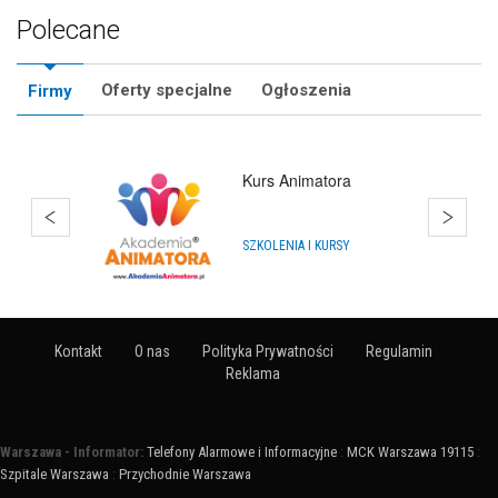
Polecane
Oferty specjalne
Ogłoszenia
Firmy
Kurs Animatora
SZKOLENIA I KURSY
Kontakt
O nas
Polityka Prywatności
Regulamin
Reklama
Warszawa - Informator:
Telefony Alarmowe i Informacyjne
:
MCK Warszawa 19115
:
Szpitale Warszawa
:
Przychodnie Warszawa