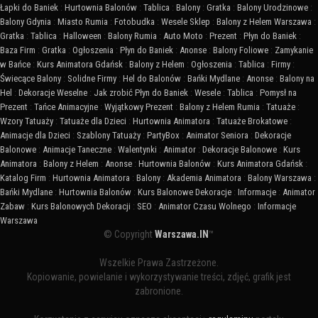
Łapki do Baniek
:
Hurtownia Balonów
:
Tablica
:
Balony
:
Gratka
:
Balony Urodzinowe
:
Balony Gdynia
:
Miasto Rumia
:
Fotobudka
:
Wesele Sklep
:
Balony z Helem Warszawa
:
Gratka
:
Tablica
:
Halloween
:
Balony Rumia
:
Auto Moto
:
Prezent
:
Płyn do Baniek
:
Baza Firm
:
Gratka
:
Ogłoszenia
:
Płyn do Baniek
:
Anonse
:
Balony Foliowe
:
Zamykanie
w Bańce
:
Kurs Animatora Gdańsk
:
Balony z Helem
:
Ogłoszenia
:
Tablica
:
Firmy
:
Świecące Balony
:
Solidne Firmy
:
Hel do Balonów
:
Bańki Mydlane
:
Anonse
:
Balony na
Hel
:
Dekoracje Weselne
:
Jak zrobić Płyn do Baniek
:
Wesele
:
Tablica
:
Pomysł na
Prezent
:
Tańce Animacyjne
:
Wyjątkowy Prezent
:
Balony z Helem Rumia
:
Tatuaże
:
Wzory Tatuaży
:
Tatuaże dla Dzieci
:
Hurtownia Animatora
:
Tatuaże Brokatowe
:
Animacje dla Dzieci
:
Szablony Tatuaży
:
PartyBox
:
Animator Seniora
:
Dekoracje
Balonowe
:
Animacje Taneczne
:
Walentynki
:
Animator
:
Dekoracje Balonowe
:
Kurs
Animatora
:
Balony z Helem
:
Anonse
:
Hurtownia Balonów
:
Kurs Animatora Gdańsk
:
Katalog Firm
:
Hurtownia Animatora
:
Balony
:
Akademia Animatora
:
Balony Warszawa
:
Bańki Mydlane
:
Hurtownia Balonów
:
Kurs Balonowe Dekoracje
:
Informacje
:
Animator
Zabaw
:
Kurs Balonowych Dekoracji
:
SEO
:
Animator Czasu Wolnego
:
Informacje
Warszawa
© Copyright
Warszawa.IN
™
Wszelkie Prawa Zastrzeżone.
Kopiowanie, powielanie i wykorzystywanie treści, zdjęć, grafik jest
zabronione.