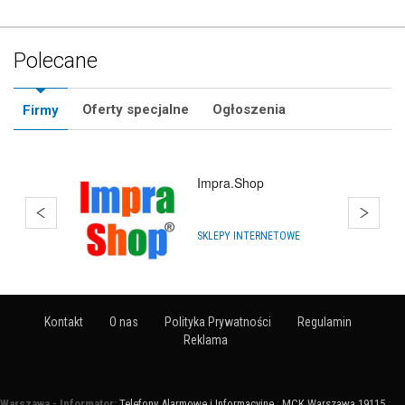
Polecane
Oferty specjalne
Ogłoszenia
Firmy
Impra.Shop
SKLEPY INTERNETOWE
Kontakt
O nas
Polityka Prywatności
Regulamin
Reklama
Warszawa - Informator:
Telefony Alarmowe i Informacyjne
:
MCK Warszawa 19115
: