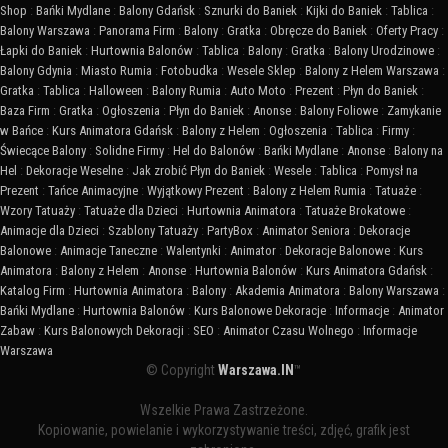
Shop
:
Bańki Mydlane
:
Balony Gdańsk
:
Sznurki do Baniek
:
Kijki do Baniek
:
Tablica
:
Balony Warszawa
:
Panorama Firm
:
Balony
:
Gratka
:
Obręcze do Baniek
:
Oferty Pracy
:
Łapki do Baniek
:
Hurtownia Balonów
:
Tablica
:
Balony
:
Gratka
:
Balony Urodzinowe
:
Balony Gdynia
:
Miasto Rumia
:
Fotobudka
:
Wesele Sklep
:
Balony z Helem Warszawa
:
Gratka
:
Tablica
:
Halloween
:
Balony Rumia
:
Auto Moto
:
Prezent
:
Płyn do Baniek
:
Baza Firm
:
Gratka
:
Ogłoszenia
:
Płyn do Baniek
:
Anonse
:
Balony Foliowe
:
Zamykanie
w Bańce
:
Kurs Animatora Gdańsk
:
Balony z Helem
:
Ogłoszenia
:
Tablica
:
Firmy
:
Świecące Balony
:
Solidne Firmy
:
Hel do Balonów
:
Bańki Mydlane
:
Anonse
:
Balony na
Hel
:
Dekoracje Weselne
:
Jak zrobić Płyn do Baniek
:
Wesele
:
Tablica
:
Pomysł na
Prezent
:
Tańce Animacyjne
:
Wyjątkowy Prezent
:
Balony z Helem Rumia
:
Tatuaże
:
Wzory Tatuaży
:
Tatuaże dla Dzieci
:
Hurtownia Animatora
:
Tatuaże Brokatowe
:
Animacje dla Dzieci
:
Szablony Tatuaży
:
PartyBox
:
Animator Seniora
:
Dekoracje
Balonowe
:
Animacje Taneczne
:
Walentynki
:
Animator
:
Dekoracje Balonowe
:
Kurs
Animatora
:
Balony z Helem
:
Anonse
:
Hurtownia Balonów
:
Kurs Animatora Gdańsk
:
Katalog Firm
:
Hurtownia Animatora
:
Balony
:
Akademia Animatora
:
Balony Warszawa
:
Bańki Mydlane
:
Hurtownia Balonów
:
Kurs Balonowe Dekoracje
:
Informacje
:
Animator
Zabaw
:
Kurs Balonowych Dekoracji
:
SEO
:
Animator Czasu Wolnego
:
Informacje
Warszawa
© Copyright
Warszawa.IN
™
Wszelkie Prawa Zastrzeżone.
Kopiowanie, powielanie i wykorzystywanie treści, zdjęć, grafik jest