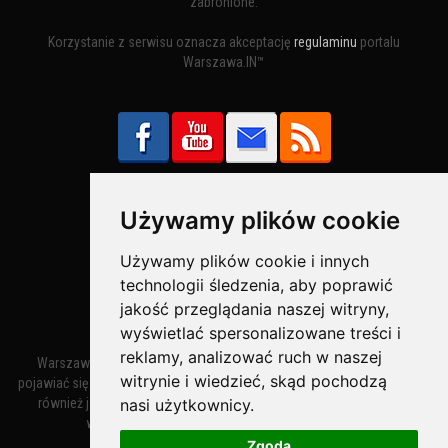
zabronione.
Korzystanie z serwisu oznacza akceptację
regulaminu
portalu
Warszawa.IN™
Używamy plików cookie
Bezpieczne Płatności obsługuje:
Używamy plików cookie i innych
technologii śledzenia, aby poprawić
jakość przeglądania naszej witryny,
wyświetlać spersonalizowane treści i
reklamy, analizować ruch w naszej
Warszawa – miasto stołeczne Warszawa. Nazwa miasta zaczęła
witrynie i wiedzieć, skąd pochodzą
pojawiać się w dokumentach w XIV wieku jako Warszewa, a od XV wieku
nasi użytkownicy.
również jako Warszowa. Zmiana nazwy na Warszawa w XV wieku
wynikała z mazowieckiej wymowy dialektycznej.
Zgoda