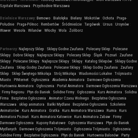
Szpitale Warszawa
:
Przychodnie Warszawa
Dzielnice Warszawy:
Bemowo
:
Białołęka
:
Bielany
:
Mokotów
:
Ochota
:
Praga-
Południe
:
Praga-Północ
:
Rembertów
:
Śródmieście
:
Targówek
:
Ursus
:
Ursynów
:
Wawer
:
Wesoła
:
Wilanów
:
Włochy
:
Wola
:
Żoliborz
Partnerzy:
Najlepszy Sklep
:
Sklepy Godne Zaufania
:
Polecany Sklep
:
Polecane
Sklepy
:
Dobre Sklepy
:
Najlepsze Sklepy
:
Polecany Sklep
:
Śląsk
:
Poznań
:
Zaufane
Sklepy
:
Polecane Sklepy
:
Najlepsze Sklepy
:
Sklepy
:
Katalog Sklepów
:
Sklepy Godne
Zaufania
:
Sklep Godny Zaufania
:
Polecane Sklepy
:
Sklep Godny Zaufania
:
Zaufany
Sklep
:
Sklep Świętego Mikołaja
:
Strój Mikołaja
:
Wiadomości Lokalne
:
Trójmiasto
:
Miasto
:
PINternet
:
Ogłoszenia
:
Akademia Animatora
:
Darmowe Ogłoszenia
:
Hurtownia Animatora
:
Ogłoszenia
:
Portal Animatora
:
Darmowe Ogłoszenia Warszawa
:
Firmy Regionu
:
Płyn do Baniek
:
Solidne Firmy
:
Ogłoszenia
:
Kurs Animatora
:
Solidna
Firma
:
Bezpłatne Ogłoszenia
:
Animator Czasu Wolnego
:
Bezpłatne Ogłoszenia
Warszawa
:
sklep animatora
:
Bańki Mydlane
:
Bezpłatne Ogłoszenia
:
Szkolenie
Animatorów
:
Kurs Animatora
:
Gratka
:
Kurs Animatora Warszawa
:
Rumia
:
Kurs
Animatora Poznań
:
Kurs Animatora Katowice
:
Kurs Animatora Zabaw
:
Firmy
:
Darmowe Ogłoszenia
:
Kupony Rabatowe
:
Ogłoszenia Warszawa
:
Płyn do Baniek
Mydlanych
:
Darmowe Ogłoszenia Trójmiasto
:
Ogłoszenia Trójmiasto
:
Ogłoszenia
:
Solidne Firmy
:
Bezpłatne Ogłoszenia
:
Płyn do Baniek
:
Hurtownia Balonów
:
Party