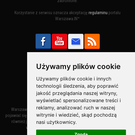
zabronione.
Korzystanie z serwisu oznacza akceptację
regulaminu
portalu
Warszawa.IN™
Używamy plików cookie
Bezpieczne Płatności obsługuje:
Używamy plików cookie i innych
technologii śledzenia, aby poprawić
jakość przeglądania naszej witryny,
wyświetlać spersonalizowane treści i
reklamy, analizować ruch w naszej
Warszawa – miasto stołeczne Warszawa. Nazwa miasta zaczęła
witrynie i wiedzieć, skąd pochodzą
pojawiać się w dokumentach w XIV wieku jako Warszewa, a od XV wieku
nasi użytkownicy.
również jako Warszowa. Zmiana nazwy na Warszawa w XV wieku
wynikała z mazowieckiej wymowy dialektycznej.
Zgoda