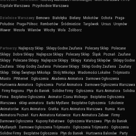
Szpitale Warszawa
:
Przychodnie Warszawa
Dzielnice Warszawy:
Bemowo
:
Białołęka
:
Bielany
:
Mokotów
:
Ochota
:
Praga-
Południe
:
Praga-Północ
:
Rembertów
:
Śródmieście
:
Targówek
:
Ursus
:
Ursynów
:
Wawer
:
Wesoła
:
Wilanów
:
Włochy
:
Wola
:
Żoliborz
Partnerzy:
Najlepszy Sklep
:
Sklepy Godne Zaufania
:
Polecany Sklep
:
Polecane
Sklepy
:
Dobre Sklepy
:
Najlepsze Sklepy
:
Polecany Sklep
:
Śląsk
:
Poznań
:
Zaufane
Sklepy
:
Polecane Sklepy
:
Najlepsze Sklepy
:
Sklepy
:
Katalog Sklepów
:
Sklepy Godne
Zaufania
:
Sklep Godny Zaufania
:
Polecane Sklepy
:
Sklep Godny Zaufania
:
Zaufany
Sklep
:
Sklep Świętego Mikołaja
:
Strój Mikołaja
:
Wiadomości Lokalne
:
Trójmiasto
:
Miasto
:
PINternet
:
Ogłoszenia
:
Akademia Animatora
:
Darmowe Ogłoszenia
:
Hurtownia Animatora
:
Ogłoszenia
:
Portal Animatora
:
Darmowe Ogłoszenia Warszawa
:
Firmy Regionu
:
Płyn do Baniek
:
Solidne Firmy
:
Ogłoszenia
:
Kurs Animatora
:
Solidna
Firma
:
Bezpłatne Ogłoszenia
:
Animator Czasu Wolnego
:
Bezpłatne Ogłoszenia
Warszawa
:
sklep animatora
:
Bańki Mydlane
:
Bezpłatne Ogłoszenia
:
Szkolenie
Animatorów
:
Kurs Animatora
:
Gratka
:
Kurs Animatora Warszawa
:
Rumia
:
Kurs
Animatora Poznań
:
Kurs Animatora Katowice
:
Kurs Animatora Zabaw
:
Firmy
:
Darmowe Ogłoszenia
:
Kupony Rabatowe
:
Ogłoszenia Warszawa
:
Płyn do Baniek
Mydlanych
:
Darmowe Ogłoszenia Trójmiasto
:
Ogłoszenia Trójmiasto
:
Ogłoszenia
:
Solidne Firmy
:
Bezpłatne Ogłoszenia
:
Płyn do Baniek
:
Hurtownia Balonów
:
Party