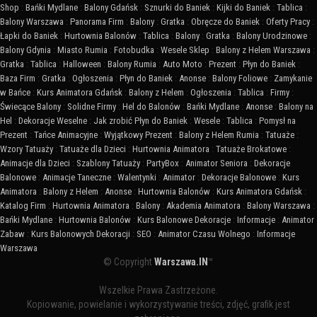
Shop
:
Bańki Mydlane
:
Balony Gdańsk
:
Sznurki do Baniek
:
Kijki do Baniek
:
Tablica
:
Balony Warszawa
:
Panorama Firm
:
Balony
:
Gratka
:
Obręcze do Baniek
:
Oferty Pracy
:
Łapki do Baniek
:
Hurtownia Balonów
:
Tablica
:
Balony
:
Gratka
:
Balony Urodzinowe
:
Balony Gdynia
:
Miasto Rumia
:
Fotobudka
:
Wesele Sklep
:
Balony z Helem Warszawa
:
Gratka
:
Tablica
:
Halloween
:
Balony Rumia
:
Auto Moto
:
Prezent
:
Płyn do Baniek
:
Baza Firm
:
Gratka
:
Ogłoszenia
:
Płyn do Baniek
:
Anonse
:
Balony Foliowe
:
Zamykanie
w Bańce
:
Kurs Animatora Gdańsk
:
Balony z Helem
:
Ogłoszenia
:
Tablica
:
Firmy
:
Świecące Balony
:
Solidne Firmy
:
Hel do Balonów
:
Bańki Mydlane
:
Anonse
:
Balony na
Hel
:
Dekoracje Weselne
:
Jak zrobić Płyn do Baniek
:
Wesele
:
Tablica
:
Pomysł na
Prezent
:
Tańce Animacyjne
:
Wyjątkowy Prezent
:
Balony z Helem Rumia
:
Tatuaże
:
Wzory Tatuaży
:
Tatuaże dla Dzieci
:
Hurtownia Animatora
:
Tatuaże Brokatowe
:
Animacje dla Dzieci
:
Szablony Tatuaży
:
PartyBox
:
Animator Seniora
:
Dekoracje
Balonowe
:
Animacje Taneczne
:
Walentynki
:
Animator
:
Dekoracje Balonowe
:
Kurs
Animatora
:
Balony z Helem
:
Anonse
:
Hurtownia Balonów
:
Kurs Animatora Gdańsk
:
Katalog Firm
:
Hurtownia Animatora
:
Balony
:
Akademia Animatora
:
Balony Warszawa
:
Bańki Mydlane
:
Hurtownia Balonów
:
Kurs Balonowe Dekoracje
:
Informacje
:
Animator
Zabaw
:
Kurs Balonowych Dekoracji
:
SEO
:
Animator Czasu Wolnego
:
Informacje
Warszawa
© Copyright
Warszawa.IN
™
Wszelkie Prawa Zastrzeżone.
Kopiowanie, powielanie i wykorzystywanie treści, zdjęć, grafik jest