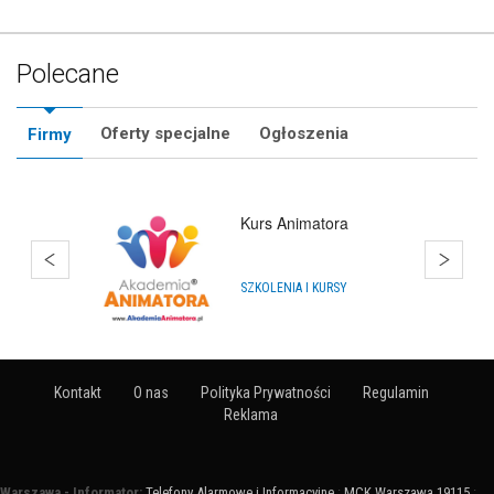
Polecane
Oferty specjalne
Ogłoszenia
Firmy
Kurs Animatora
SZKOLENIA I KURSY
Kontakt
O nas
Polityka Prywatności
Regulamin
Reklama
Warszawa - Informator:
Telefony Alarmowe i Informacyjne
:
MCK Warszawa 19115
: