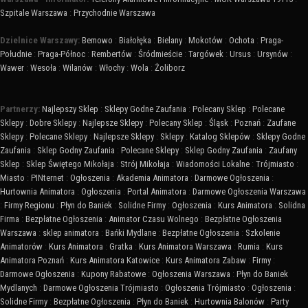
Szpitale Warszawa
:
Przychodnie Warszawa
Dzielnice Warszawy:
Bemowo
:
Białołęka
:
Bielany
:
Mokotów
:
Ochota
:
Praga-
Południe
:
Praga-Północ
:
Rembertów
:
Śródmieście
:
Targówek
:
Ursus
:
Ursynów
:
Wawer
:
Wesoła
:
Wilanów
:
Włochy
:
Wola
:
Żoliborz
Partnerzy:
Najlepszy Sklep
:
Sklepy Godne Zaufania
:
Polecany Sklep
:
Polecane
Sklepy
:
Dobre Sklepy
:
Najlepsze Sklepy
:
Polecany Sklep
:
Śląsk
:
Poznań
:
Zaufane
Sklepy
:
Polecane Sklepy
:
Najlepsze Sklepy
:
Sklepy
:
Katalog Sklepów
:
Sklepy Godne
Zaufania
:
Sklep Godny Zaufania
:
Polecane Sklepy
:
Sklep Godny Zaufania
:
Zaufany
Sklep
:
Sklep Świętego Mikołaja
:
Strój Mikołaja
:
Wiadomości Lokalne
:
Trójmiasto
:
Miasto
:
PINternet
:
Ogłoszenia
:
Akademia Animatora
:
Darmowe Ogłoszenia
:
Hurtownia Animatora
:
Ogłoszenia
:
Portal Animatora
:
Darmowe Ogłoszenia Warszawa
:
Firmy Regionu
:
Płyn do Baniek
:
Solidne Firmy
:
Ogłoszenia
:
Kurs Animatora
:
Solidna
Firma
:
Bezpłatne Ogłoszenia
:
Animator Czasu Wolnego
:
Bezpłatne Ogłoszenia
Warszawa
:
sklep animatora
:
Bańki Mydlane
:
Bezpłatne Ogłoszenia
:
Szkolenie
Animatorów
:
Kurs Animatora
:
Gratka
:
Kurs Animatora Warszawa
:
Rumia
:
Kurs
Animatora Poznań
:
Kurs Animatora Katowice
:
Kurs Animatora Zabaw
:
Firmy
:
Darmowe Ogłoszenia
:
Kupony Rabatowe
:
Ogłoszenia Warszawa
:
Płyn do Baniek
Mydlanych
:
Darmowe Ogłoszenia Trójmiasto
:
Ogłoszenia Trójmiasto
:
Ogłoszenia
:
Solidne Firmy
:
Bezpłatne Ogłoszenia
:
Płyn do Baniek
:
Hurtownia Balonów
:
Party