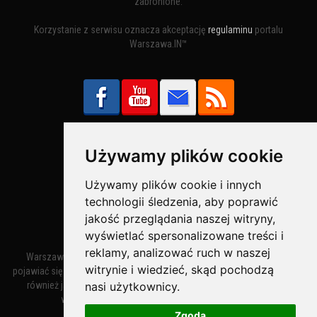
zabronione.
Korzystanie z serwisu oznacza akceptację
regulaminu
portalu
Warszawa.IN™
Używamy plików cookie
Bezpieczne Płatności obsługuje:
Używamy plików cookie i innych
technologii śledzenia, aby poprawić
jakość przeglądania naszej witryny,
wyświetlać spersonalizowane treści i
reklamy, analizować ruch w naszej
Warszawa – miasto stołeczne Warszawa. Nazwa miasta zaczęła
witrynie i wiedzieć, skąd pochodzą
pojawiać się w dokumentach w XIV wieku jako Warszewa, a od XV wieku
nasi użytkownicy.
również jako Warszowa. Zmiana nazwy na Warszawa w XV wieku
wynikała z mazowieckiej wymowy dialektycznej.
Zgoda