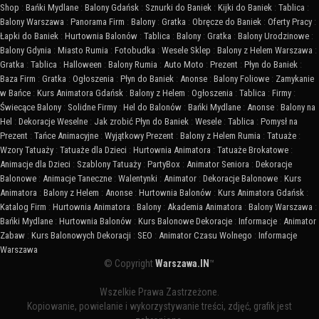
Shop
:
Bańki Mydlane
:
Balony Gdańsk
:
Sznurki do Baniek
:
Kijki do Baniek
:
Tablica
:
Balony Warszawa
:
Panorama Firm
:
Balony
:
Gratka
:
Obręcze do Baniek
:
Oferty Pracy
:
Łapki do Baniek
:
Hurtownia Balonów
:
Tablica
:
Balony
:
Gratka
:
Balony Urodzinowe
:
Balony Gdynia
:
Miasto Rumia
:
Fotobudka
:
Wesele Sklep
:
Balony z Helem Warszawa
:
Gratka
:
Tablica
:
Halloween
:
Balony Rumia
:
Auto Moto
:
Prezent
:
Płyn do Baniek
:
Baza Firm
:
Gratka
:
Ogłoszenia
:
Płyn do Baniek
:
Anonse
:
Balony Foliowe
:
Zamykanie
w Bańce
:
Kurs Animatora Gdańsk
:
Balony z Helem
:
Ogłoszenia
:
Tablica
:
Firmy
:
Świecące Balony
:
Solidne Firmy
:
Hel do Balonów
:
Bańki Mydlane
:
Anonse
:
Balony na
Hel
:
Dekoracje Weselne
:
Jak zrobić Płyn do Baniek
:
Wesele
:
Tablica
:
Pomysł na
Prezent
:
Tańce Animacyjne
:
Wyjątkowy Prezent
:
Balony z Helem Rumia
:
Tatuaże
:
Wzory Tatuaży
:
Tatuaże dla Dzieci
:
Hurtownia Animatora
:
Tatuaże Brokatowe
:
Animacje dla Dzieci
:
Szablony Tatuaży
:
PartyBox
:
Animator Seniora
:
Dekoracje
Balonowe
:
Animacje Taneczne
:
Walentynki
:
Animator
:
Dekoracje Balonowe
:
Kurs
Animatora
:
Balony z Helem
:
Anonse
:
Hurtownia Balonów
:
Kurs Animatora Gdańsk
:
Katalog Firm
:
Hurtownia Animatora
:
Balony
:
Akademia Animatora
:
Balony Warszawa
:
Bańki Mydlane
:
Hurtownia Balonów
:
Kurs Balonowe Dekoracje
:
Informacje
:
Animator
Zabaw
:
Kurs Balonowych Dekoracji
:
SEO
:
Animator Czasu Wolnego
:
Informacje
Warszawa
© Copyright
Warszawa.IN
™
Wszelkie Prawa Zastrzeżone.
Kopiowanie, powielanie i wykorzystywanie treści, zdjęć, grafik jest