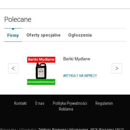
Polecane
Oferty specjalne
Ogłoszenia
Firmy
Bańki Mydlane
ARTYKUŁY NA IMPREZY
Kontakt
O nas
Polityka Prywatności
Regulamin
Reklama
Warszawa - Informator:
Telefony Alarmowe i Informacyjne
:
MCK Warszawa 19115
: