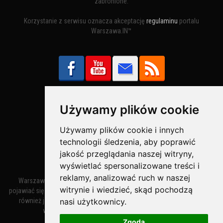
zabronione.
Korzystanie z serwisu oznacza akceptację
regulaminu
portalu
Warszawa.IN™
Używamy plików cookie
Bezpieczne Płatności obsługuje:
Używamy plików cookie i innych
technologii śledzenia, aby poprawić
jakość przeglądania naszej witryny,
wyświetlać spersonalizowane treści i
reklamy, analizować ruch w naszej
Warszawa – miasto stołeczne Warszawa. Nazwa miasta zaczęła
witrynie i wiedzieć, skąd pochodzą
pojawiać się w dokumentach w XIV wieku jako Warszewa, a od XV wieku
nasi użytkownicy.
również jako Warszowa. Zmiana nazwy na Warszawa w XV wieku
wynikała z mazowieckiej wymowy dialektycznej.
Zgoda