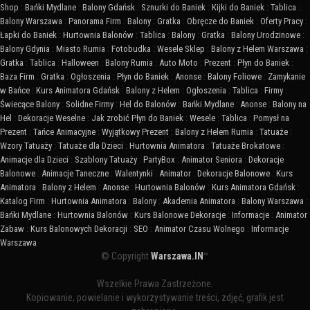
Shop
:
Bańki Mydlane
:
Balony Gdańsk
:
Sznurki do Baniek
:
Kijki do Baniek
:
Tablica
:
Balony Warszawa
:
Panorama Firm
:
Balony
:
Gratka
:
Obręcze do Baniek
:
Oferty Pracy
:
Łapki do Baniek
:
Hurtownia Balonów
:
Tablica
:
Balony
:
Gratka
:
Balony Urodzinowe
:
Balony Gdynia
:
Miasto Rumia
:
Fotobudka
:
Wesele Sklep
:
Balony z Helem Warszawa
:
Gratka
:
Tablica
:
Halloween
:
Balony Rumia
:
Auto Moto
:
Prezent
:
Płyn do Baniek
:
Baza Firm
:
Gratka
:
Ogłoszenia
:
Płyn do Baniek
:
Anonse
:
Balony Foliowe
:
Zamykanie
w Bańce
:
Kurs Animatora Gdańsk
:
Balony z Helem
:
Ogłoszenia
:
Tablica
:
Firmy
:
Świecące Balony
:
Solidne Firmy
:
Hel do Balonów
:
Bańki Mydlane
:
Anonse
:
Balony na
Hel
:
Dekoracje Weselne
:
Jak zrobić Płyn do Baniek
:
Wesele
:
Tablica
:
Pomysł na
Prezent
:
Tańce Animacyjne
:
Wyjątkowy Prezent
:
Balony z Helem Rumia
:
Tatuaże
:
Wzory Tatuaży
:
Tatuaże dla Dzieci
:
Hurtownia Animatora
:
Tatuaże Brokatowe
:
Animacje dla Dzieci
:
Szablony Tatuaży
:
PartyBox
:
Animator Seniora
:
Dekoracje
Balonowe
:
Animacje Taneczne
:
Walentynki
:
Animator
:
Dekoracje Balonowe
:
Kurs
Animatora
:
Balony z Helem
:
Anonse
:
Hurtownia Balonów
:
Kurs Animatora Gdańsk
:
Katalog Firm
:
Hurtownia Animatora
:
Balony
:
Akademia Animatora
:
Balony Warszawa
:
Bańki Mydlane
:
Hurtownia Balonów
:
Kurs Balonowe Dekoracje
:
Informacje
:
Animator
Zabaw
:
Kurs Balonowych Dekoracji
:
SEO
:
Animator Czasu Wolnego
:
Informacje
Warszawa
© Copyright
Warszawa.IN
™
Wszelkie Prawa Zastrzeżone.
Kopiowanie, powielanie i wykorzystywanie treści, zdjęć, grafik jest