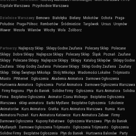
Szpitale Warszawa
:
Przychodnie Warszawa
Dzielnice Warszawy:
Bemowo
:
Białołęka
:
Bielany
:
Mokotów
:
Ochota
:
Praga-
Południe
:
Praga-Północ
:
Rembertów
:
Śródmieście
:
Targówek
:
Ursus
:
Ursynów
:
Wawer
:
Wesoła
:
Wilanów
:
Włochy
:
Wola
:
Żoliborz
Partnerzy:
Najlepszy Sklep
:
Sklepy Godne Zaufania
:
Polecany Sklep
:
Polecane
Sklepy
:
Dobre Sklepy
:
Najlepsze Sklepy
:
Polecany Sklep
:
Śląsk
:
Poznań
:
Zaufane
Sklepy
:
Polecane Sklepy
:
Najlepsze Sklepy
:
Sklepy
:
Katalog Sklepów
:
Sklepy Godne
Zaufania
:
Sklep Godny Zaufania
:
Polecane Sklepy
:
Sklep Godny Zaufania
:
Zaufany
Sklep
:
Sklep Świętego Mikołaja
:
Strój Mikołaja
:
Wiadomości Lokalne
:
Trójmiasto
:
Miasto
:
PINternet
:
Ogłoszenia
:
Akademia Animatora
:
Darmowe Ogłoszenia
:
Hurtownia Animatora
:
Ogłoszenia
:
Portal Animatora
:
Darmowe Ogłoszenia Warszawa
:
Firmy Regionu
:
Płyn do Baniek
:
Solidne Firmy
:
Ogłoszenia
:
Kurs Animatora
:
Solidna
Firma
:
Bezpłatne Ogłoszenia
:
Animator Czasu Wolnego
:
Bezpłatne Ogłoszenia
Warszawa
:
sklep animatora
:
Bańki Mydlane
:
Bezpłatne Ogłoszenia
:
Szkolenie
Animatorów
:
Kurs Animatora
:
Gratka
:
Kurs Animatora Warszawa
:
Rumia
:
Kurs
Animatora Poznań
:
Kurs Animatora Katowice
:
Kurs Animatora Zabaw
:
Firmy
:
Darmowe Ogłoszenia
:
Kupony Rabatowe
:
Ogłoszenia Warszawa
:
Płyn do Baniek
Mydlanych
:
Darmowe Ogłoszenia Trójmiasto
:
Ogłoszenia Trójmiasto
:
Ogłoszenia
:
Solidne Firmy
:
Bezpłatne Ogłoszenia
:
Płyn do Baniek
:
Hurtownia Balonów
:
Party