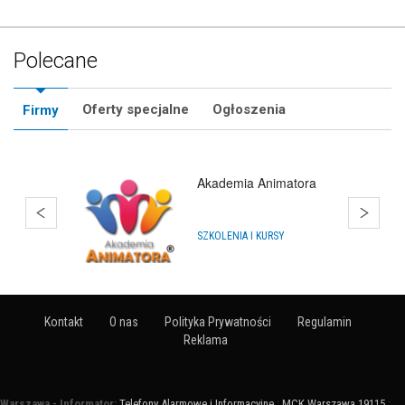
Polecane
Oferty specjalne
Ogłoszenia
Firmy
Akademia Animatora
SZKOLENIA I KURSY
Kontakt
O nas
Polityka Prywatności
Regulamin
Reklama
Warszawa - Informator:
Telefony Alarmowe i Informacyjne
:
MCK Warszawa 19115
: