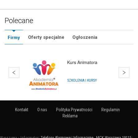
Polecane
Oferty specjalne
Ogłoszenia
Firmy
Kurs Animatora
SZKOLENIA I KURSY
Kontakt
O nas
Polityka Prywatności
Regulamin
Reklama
Warszawa - Informator:
Telefony Alarmowe i Informacyjne
:
MCK Warszawa 19115
: