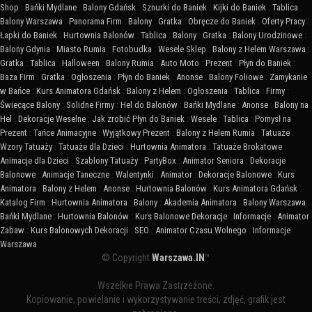
Shop
:
Bańki Mydlane
:
Balony Gdańsk
:
Sznurki do Baniek
:
Kijki do Baniek
:
Tablica
:
Balony Warszawa
:
Panorama Firm
:
Balony
:
Gratka
:
Obręcze do Baniek
:
Oferty Pracy
:
Łapki do Baniek
:
Hurtownia Balonów
:
Tablica
:
Balony
:
Gratka
:
Balony Urodzinowe
:
Balony Gdynia
:
Miasto Rumia
:
Fotobudka
:
Wesele Sklep
:
Balony z Helem Warszawa
:
Gratka
:
Tablica
:
Halloween
:
Balony Rumia
:
Auto Moto
:
Prezent
:
Płyn do Baniek
:
Baza Firm
:
Gratka
:
Ogłoszenia
:
Płyn do Baniek
:
Anonse
:
Balony Foliowe
:
Zamykanie
w Bańce
:
Kurs Animatora Gdańsk
:
Balony z Helem
:
Ogłoszenia
:
Tablica
:
Firmy
:
Świecące Balony
:
Solidne Firmy
:
Hel do Balonów
:
Bańki Mydlane
:
Anonse
:
Balony na
Hel
:
Dekoracje Weselne
:
Jak zrobić Płyn do Baniek
:
Wesele
:
Tablica
:
Pomysł na
Prezent
:
Tańce Animacyjne
:
Wyjątkowy Prezent
:
Balony z Helem Rumia
:
Tatuaże
:
Wzory Tatuaży
:
Tatuaże dla Dzieci
:
Hurtownia Animatora
:
Tatuaże Brokatowe
:
Animacje dla Dzieci
:
Szablony Tatuaży
:
PartyBox
:
Animator Seniora
:
Dekoracje
Balonowe
:
Animacje Taneczne
:
Walentynki
:
Animator
:
Dekoracje Balonowe
:
Kurs
Animatora
:
Balony z Helem
:
Anonse
:
Hurtownia Balonów
:
Kurs Animatora Gdańsk
:
Katalog Firm
:
Hurtownia Animatora
:
Balony
:
Akademia Animatora
:
Balony Warszawa
:
Bańki Mydlane
:
Hurtownia Balonów
:
Kurs Balonowe Dekoracje
:
Informacje
:
Animator
Zabaw
:
Kurs Balonowych Dekoracji
:
SEO
:
Animator Czasu Wolnego
:
Informacje
Warszawa
© Copyright
Warszawa.IN
™
Wszelkie Prawa Zastrzeżone.
Kopiowanie, powielanie i wykorzystywanie treści, zdjęć, grafik jest