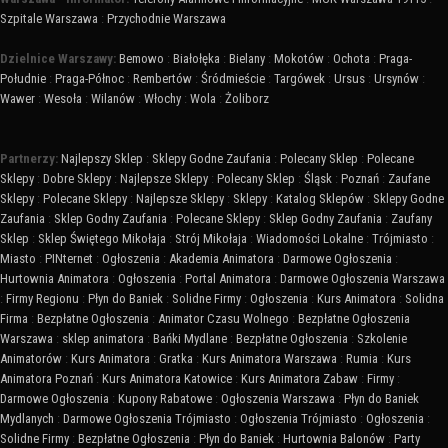
Szpitale Warszawa
:
Przychodnie Warszawa
Dzielnice Warszawy:
Bemowo
:
Białołęka
:
Bielany
:
Mokotów
:
Ochota
:
Praga-
Południe
:
Praga-Północ
:
Rembertów
:
Śródmieście
:
Targówek
:
Ursus
:
Ursynów
:
Wawer
:
Wesoła
:
Wilanów
:
Włochy
:
Wola
:
Żoliborz
Partnerzy:
Najlepszy Sklep
:
Sklepy Godne Zaufania
:
Polecany Sklep
:
Polecane
Sklepy
:
Dobre Sklepy
:
Najlepsze Sklepy
:
Polecany Sklep
:
Śląsk
:
Poznań
:
Zaufane
Sklepy
:
Polecane Sklepy
:
Najlepsze Sklepy
:
Sklepy
:
Katalog Sklepów
:
Sklepy Godne
Zaufania
:
Sklep Godny Zaufania
:
Polecane Sklepy
:
Sklep Godny Zaufania
:
Zaufany
Sklep
:
Sklep Świętego Mikołaja
:
Strój Mikołaja
:
Wiadomości Lokalne
:
Trójmiasto
:
Miasto
:
PINternet
:
Ogłoszenia
:
Akademia Animatora
:
Darmowe Ogłoszenia
:
Hurtownia Animatora
:
Ogłoszenia
:
Portal Animatora
:
Darmowe Ogłoszenia Warszawa
:
Firmy Regionu
:
Płyn do Baniek
:
Solidne Firmy
:
Ogłoszenia
:
Kurs Animatora
:
Solidna
Firma
:
Bezpłatne Ogłoszenia
:
Animator Czasu Wolnego
:
Bezpłatne Ogłoszenia
Warszawa
:
sklep animatora
:
Bańki Mydlane
:
Bezpłatne Ogłoszenia
:
Szkolenie
Animatorów
:
Kurs Animatora
:
Gratka
:
Kurs Animatora Warszawa
:
Rumia
:
Kurs
Animatora Poznań
:
Kurs Animatora Katowice
:
Kurs Animatora Zabaw
:
Firmy
:
Darmowe Ogłoszenia
:
Kupony Rabatowe
:
Ogłoszenia Warszawa
:
Płyn do Baniek
Mydlanych
:
Darmowe Ogłoszenia Trójmiasto
:
Ogłoszenia Trójmiasto
:
Ogłoszenia
:
Solidne Firmy
:
Bezpłatne Ogłoszenia
:
Płyn do Baniek
:
Hurtownia Balonów
:
Party