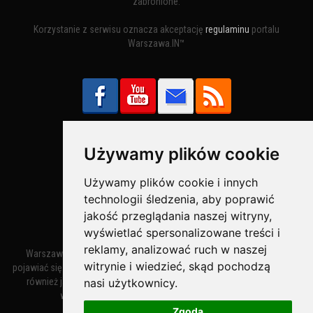
zabronione.
Korzystanie z serwisu oznacza akceptację
regulaminu
portalu
Warszawa.IN™
Używamy plików cookie
Bezpieczne Płatności obsługuje:
Używamy plików cookie i innych
technologii śledzenia, aby poprawić
jakość przeglądania naszej witryny,
wyświetlać spersonalizowane treści i
reklamy, analizować ruch w naszej
Warszawa – miasto stołeczne Warszawa. Nazwa miasta zaczęła
witrynie i wiedzieć, skąd pochodzą
pojawiać się w dokumentach w XIV wieku jako Warszewa, a od XV wieku
nasi użytkownicy.
również jako Warszowa. Zmiana nazwy na Warszawa w XV wieku
wynikała z mazowieckiej wymowy dialektycznej.
Zgoda