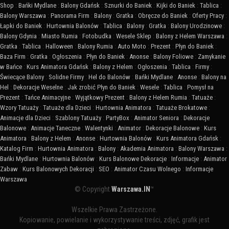
Shop
:
Bańki Mydlane
:
Balony Gdańsk
:
Sznurki do Baniek
:
Kijki do Baniek
:
Tablica
:
Balony Warszawa
:
Panorama Firm
:
Balony
:
Gratka
:
Obręcze do Baniek
:
Oferty Pracy
:
Łapki do Baniek
:
Hurtownia Balonów
:
Tablica
:
Balony
:
Gratka
:
Balony Urodzinowe
:
Balony Gdynia
:
Miasto Rumia
:
Fotobudka
:
Wesele Sklep
:
Balony z Helem Warszawa
:
Gratka
:
Tablica
:
Halloween
:
Balony Rumia
:
Auto Moto
:
Prezent
:
Płyn do Baniek
:
Baza Firm
:
Gratka
:
Ogłoszenia
:
Płyn do Baniek
:
Anonse
:
Balony Foliowe
:
Zamykanie
w Bańce
:
Kurs Animatora Gdańsk
:
Balony z Helem
:
Ogłoszenia
:
Tablica
:
Firmy
:
Świecące Balony
:
Solidne Firmy
:
Hel do Balonów
:
Bańki Mydlane
:
Anonse
:
Balony na
Hel
:
Dekoracje Weselne
:
Jak zrobić Płyn do Baniek
:
Wesele
:
Tablica
:
Pomysł na
Prezent
:
Tańce Animacyjne
:
Wyjątkowy Prezent
:
Balony z Helem Rumia
:
Tatuaże
:
Wzory Tatuaży
:
Tatuaże dla Dzieci
:
Hurtownia Animatora
:
Tatuaże Brokatowe
:
Animacje dla Dzieci
:
Szablony Tatuaży
:
PartyBox
:
Animator Seniora
:
Dekoracje
Balonowe
:
Animacje Taneczne
:
Walentynki
:
Animator
:
Dekoracje Balonowe
:
Kurs
Animatora
:
Balony z Helem
:
Anonse
:
Hurtownia Balonów
:
Kurs Animatora Gdańsk
:
Katalog Firm
:
Hurtownia Animatora
:
Balony
:
Akademia Animatora
:
Balony Warszawa
:
Bańki Mydlane
:
Hurtownia Balonów
:
Kurs Balonowe Dekoracje
:
Informacje
:
Animator
Zabaw
:
Kurs Balonowych Dekoracji
:
SEO
:
Animator Czasu Wolnego
:
Informacje
Warszawa
© Copyright
Warszawa.IN
™
Wszelkie Prawa Zastrzeżone.
Kopiowanie, powielanie i wykorzystywanie treści, zdjęć, grafik jest