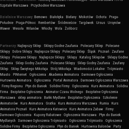
Szpitale Warszawa
:
Przychodnie Warszawa
Dzielnice Warszawy:
Bemowo
:
Białołęka
:
Bielany
:
Mokotów
:
Ochota
:
Praga-
Południe
:
Praga-Północ
:
Rembertów
:
Śródmieście
:
Targówek
:
Ursus
:
Ursynów
:
Wawer
:
Wesoła
:
Wilanów
:
Włochy
:
Wola
:
Żoliborz
Partnerzy:
Najlepszy Sklep
:
Sklepy Godne Zaufania
:
Polecany Sklep
:
Polecane
Sklepy
:
Dobre Sklepy
:
Najlepsze Sklepy
:
Polecany Sklep
:
Śląsk
:
Poznań
:
Zaufane
Sklepy
:
Polecane Sklepy
:
Najlepsze Sklepy
:
Sklepy
:
Katalog Sklepów
:
Sklepy Godne
Zaufania
:
Sklep Godny Zaufania
:
Polecane Sklepy
:
Sklep Godny Zaufania
:
Zaufany
Sklep
:
Sklep Świętego Mikołaja
:
Strój Mikołaja
:
Wiadomości Lokalne
:
Trójmiasto
:
Miasto
:
PINternet
:
Ogłoszenia
:
Akademia Animatora
:
Darmowe Ogłoszenia
:
Hurtownia Animatora
:
Ogłoszenia
:
Portal Animatora
:
Darmowe Ogłoszenia Warszawa
:
Firmy Regionu
:
Płyn do Baniek
:
Solidne Firmy
:
Ogłoszenia
:
Kurs Animatora
:
Solidna
Firma
:
Bezpłatne Ogłoszenia
:
Animator Czasu Wolnego
:
Bezpłatne Ogłoszenia
Warszawa
:
sklep animatora
:
Bańki Mydlane
:
Bezpłatne Ogłoszenia
:
Szkolenie
Animatorów
:
Kurs Animatora
:
Gratka
:
Kurs Animatora Warszawa
:
Rumia
:
Kurs
Animatora Poznań
:
Kurs Animatora Katowice
:
Kurs Animatora Zabaw
:
Firmy
:
Darmowe Ogłoszenia
:
Kupony Rabatowe
:
Ogłoszenia Warszawa
:
Płyn do Baniek
Mydlanych
:
Darmowe Ogłoszenia Trójmiasto
:
Ogłoszenia Trójmiasto
:
Ogłoszenia
:
Solidne Firmy
:
Bezpłatne Ogłoszenia
:
Płyn do Baniek
:
Hurtownia Balonów
:
Party