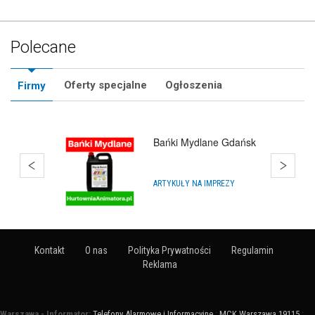
Polecane
Oferty specjalne
Ogłoszenia
Firmy
Bańki Mydlane Gdańsk
ARTYKUŁY NA IMPREZY
Kontakt
O nas
Polityka Prywatności
Regulamin
Reklama
Warszawa - Informator:
Telefony Alarmowe i Informacyjne
:
MCK Warszawa 19115
: