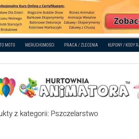
TO MOTO
NIERUCHOMOŚCI
PRACA / ZLECENIA
KUPONY / KODY 
kty z kategorii: Pszczelarstwo