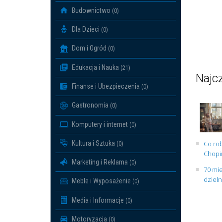
Budownictwo
(0)
Dla Dzieci
(0)
Dom i Ogród
(0)
Edukacja i Nauka
(21)
Najcz
Finanse i Ubezpieczenia
(0)
Gastronomia
(0)
Komputery i internet
(0)
Kultura i Sztuka
Co rob
(0)
Chopin
Marketing i Reklama
(0)
70 mie
dziel
Meble i Wyposażenie
(0)
Media i Informacje
(0)
Motoryzacja
(0)