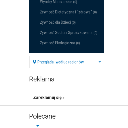
Wyroby Mleczarskie
(0)
Żywność Dietetyczna i "zdrowa"
(0)
Żywność dla Dzieci
(0)
Żywność Sucha i Sproszkowana
(0)
Żywność Ekologiczna
(0)
Przeglądaj według regionów
Reklama
Zareklamuj się »
Polecane