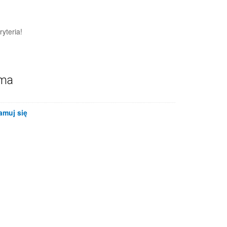
yteria!
ama
amuj się