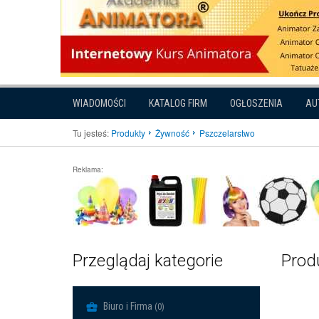
WIADOMOŚCI
KATALOG FIRM
OGŁOSZENIA
AU
Tu jesteś:
Produkty
Żywność
Pszczelarstwo
Reklama:
Przeglądaj kategorie
Produ
Biuro i Firma
(0)