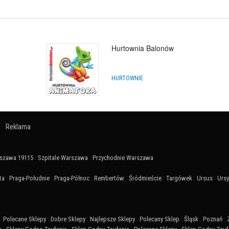
Hurtownia Balonów
HURTOWNIE
Reklama
szawa 19115
:
Szpitale Warszawa
:
Przychodnie Warszawa
ta
:
Praga-Południe
:
Praga-Północ
:
Rembertów
:
Śródmieście
:
Targówek
:
Ursus
:
Urs
:
Polecane Sklepy
:
Dobre Sklepy
:
Najlepsze Sklepy
:
Polecany Sklep
:
Śląsk
:
Poznań
: