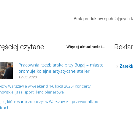
Brak produktów spełniających kr
ęściej czytane
Rekl
Więcej aktualności...
Pracownia rzeźbiarska przy Bugaj – miasto
»
Zarekl
promuje kolejne artystyczne atelier
12.06.2023
ić w Warszawie w weekend 4-6 lipca 2026? Koncerty
owskie, jazz, sport i kino plenerowe
jsc, które warto zobaczyć w Warszawie – przewodnik po
nicach