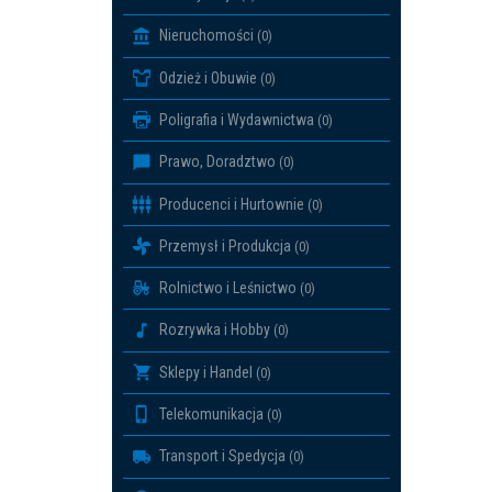
Nieruchomości
(0)
Odzież i Obuwie
(0)
Poligrafia i Wydawnictwa
(0)
Prawo, Doradztwo
(0)
Producenci i Hurtownie
(0)
Przemysł i Produkcja
(0)
Rolnictwo i Leśnictwo
(0)
Rozrywka i Hobby
(0)
Sklepy i Handel
(0)
Telekomunikacja
(0)
Transport i Spedycja
(0)