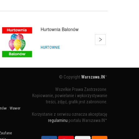
Hurtownia Balonów
HURTOWNIE
© Copyright
Warszawa.IN
™
Wszelkie Prawa Zastrzeżone.
Kopiowanie, powielanie i wykorzystywanie
treści, zdjęć, grafik jest zabronione.
ynów
:
Wawer
Korzystanie z serwisu oznacza akceptację
regulaminu
portalu Warszawa.IN™
Zaufane