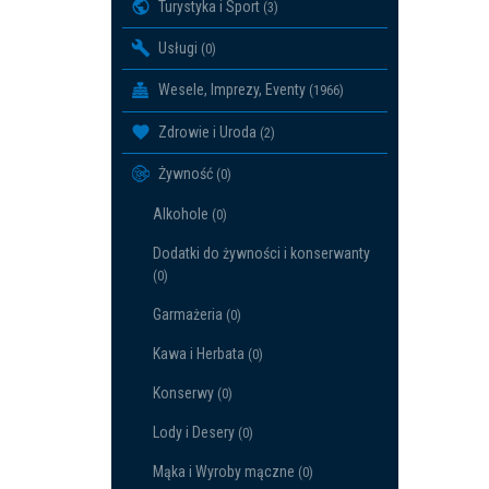
Turystyka i Sport
(3)
Usługi
(0)
Wesele, Imprezy, Eventy
(1966)
Zdrowie i Uroda
(2)
Żywność
(0)
Alkohole
(0)
Dodatki do żywności i konserwanty
(0)
Garmażeria
(0)
Kawa i Herbata
(0)
Konserwy
(0)
Lody i Desery
(0)
Mąka i Wyroby mączne
(0)