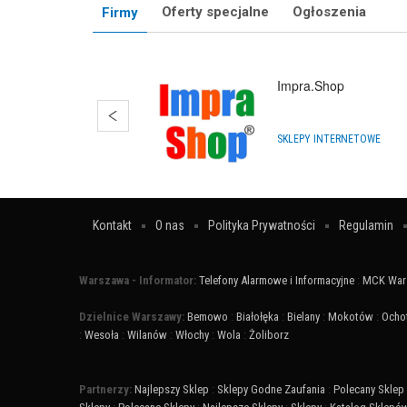
Oferty specjalne
Ogłoszenia
Firmy
Impra.Shop
SKLEPY INTERNETOWE
Kontakt
O nas
Polityka Prywatności
Regulamin
Warszawa - Informator:
Telefony Alarmowe i Informacyjne
:
MCK War
Dzielnice Warszawy:
Bemowo
:
Białołęka
:
Bielany
:
Mokotów
:
Ocho
:
Wesoła
:
Wilanów
:
Włochy
:
Wola
:
Żoliborz
Partnerzy:
Najlepszy Sklep
:
Sklepy Godne Zaufania
:
Polecany Sklep