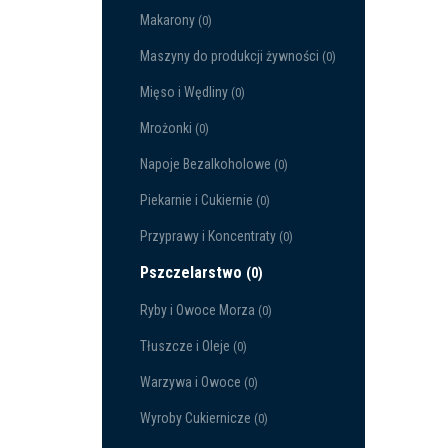
Makarony
(0)
Maszyny do produkcji żywności
(0)
Mięso i Wędliny
(0)
Mrożonki
(0)
Napoje Bezalkoholowe
(0)
Piekarnie i Cukiernie
(0)
Przyprawy i Koncentraty
(0)
Pszczelarstwo
(0)
Ryby i Owoce Morza
(0)
Tłuszcze i Oleje
(0)
Warzywa i Owoce
(0)
Wyroby Cukiernicze
(0)