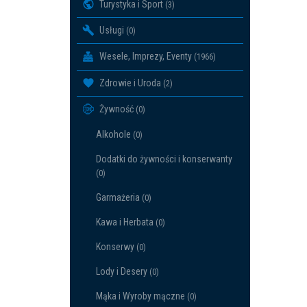
Turystyka i Sport
(3)
Usługi
(0)
Wesele, Imprezy, Eventy
(1966)
Zdrowie i Uroda
(2)
Żywność
(0)
Alkohole
(0)
Dodatki do żywności i konserwanty
(0)
Garmażeria
(0)
Kawa i Herbata
(0)
Konserwy
(0)
Lody i Desery
(0)
Mąka i Wyroby mączne
(0)