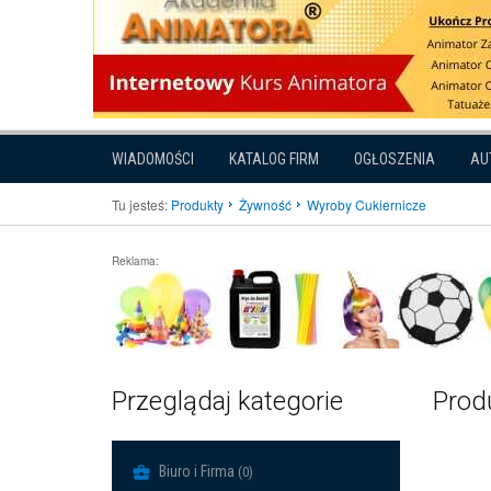
WIADOMOŚCI
KATALOG FIRM
OGŁOSZENIA
AU
Tu jesteś:
Produkty
Żywność
Wyroby Cukiernicze
Reklama:
Przeglądaj kategorie
Produ
Biuro i Firma
(0)