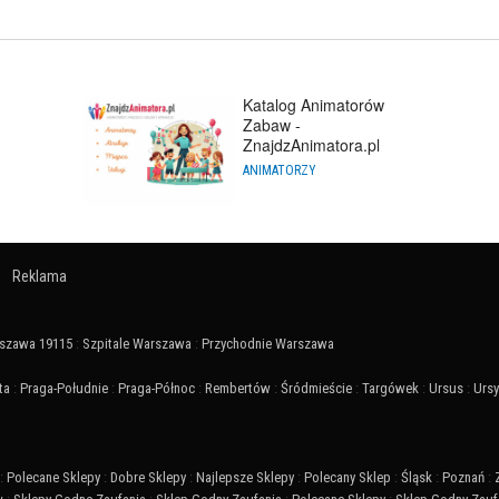
Katalog Animatorów
Zabaw -
ZnajdzAnimatora.pl
ANIMATORZY
Reklama
szawa 19115
:
Szpitale Warszawa
:
Przychodnie Warszawa
ta
:
Praga-Południe
:
Praga-Północ
:
Rembertów
:
Śródmieście
:
Targówek
:
Ursus
:
Urs
:
Polecane Sklepy
:
Dobre Sklepy
:
Najlepsze Sklepy
:
Polecany Sklep
:
Śląsk
:
Poznań
: