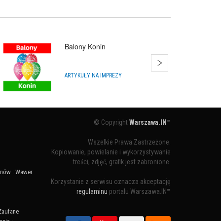
Balony Konin
ARTYKUŁY NA IMPREZY
© Copyright
Warszawa.IN
™
Wszelkie Prawa Zastrzeżone.
Kopiowanie, powielanie i wykorzystywanie
treści, zdjęć, grafik jest zabronione.
ynów
:
Wawer
Korzystanie z serwisu oznacza akceptację
regulaminu
portalu Warszawa.IN™
Zaufane