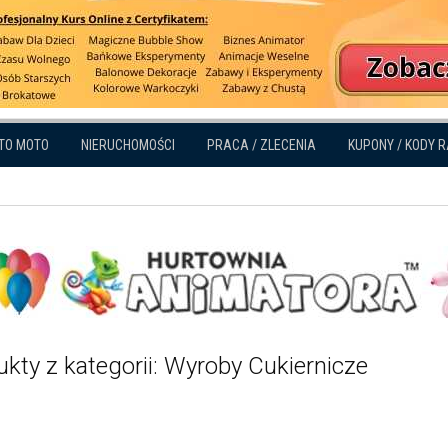
TO MOTO
NIERUCHOMOŚCI
PRACA / ZLECENIA
KUPONY / KODY 
kty z kategorii: Wyroby Cukiernicze