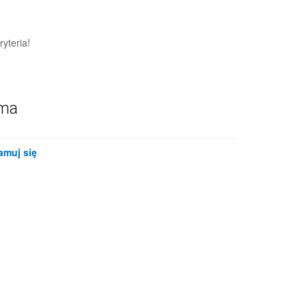
yteria!
ama
amuj się