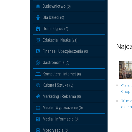
Budownictwo
(0)
Dla Dzieci
(0)
Dom i Ogród
(0)
Edukacja i Nauka
(21)
Najcz
Finanse i Ubezpieczenia
(0)
Gastronomia
(0)
Komputery i internet
(0)
Kultura i Sztuka
Co rob
(0)
Chopin
Marketing i Reklama
(0)
70 mie
dziel
Meble i Wyposażenie
(0)
Media i Informacje
(0)
Motoryzacja
(0)