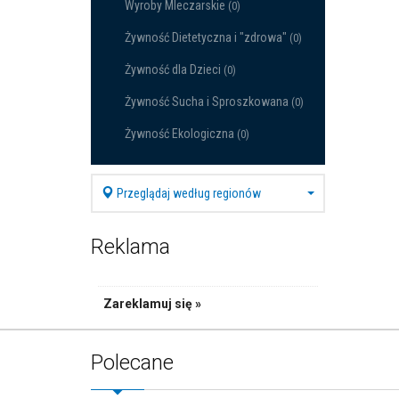
Wyroby Mleczarskie
(0)
Żywność Dietetyczna i "zdrowa"
(0)
Żywność dla Dzieci
(0)
Żywność Sucha i Sproszkowana
(0)
Żywność Ekologiczna
(0)
Przeglądaj według regionów
Reklama
Zareklamuj się »
Polecane