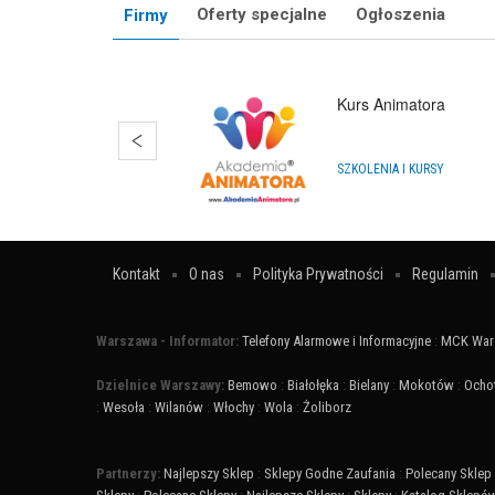
Oferty specjalne
Ogłoszenia
Firmy
Kurs Animatora
SZKOLENIA I KURSY
Kontakt
O nas
Polityka Prywatności
Regulamin
Warszawa - Informator:
Telefony Alarmowe i Informacyjne
:
MCK War
Dzielnice Warszawy:
Bemowo
:
Białołęka
:
Bielany
:
Mokotów
:
Ocho
:
Wesoła
:
Wilanów
:
Włochy
:
Wola
:
Żoliborz
Partnerzy:
Najlepszy Sklep
:
Sklepy Godne Zaufania
:
Polecany Sklep