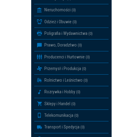
Nieruchomości
(0)
Odzież i Obuwie
(0)
Poligrafia i Wydawnictwa
(0)
Prawo, Doradztwo
(0)
Producenci i Hurtownie
(0)
Przemysł i Produkcja
(0)
Rolnictwo i Leśnictwo
(0)
Rozrywka i Hobby
(0)
Sklepy i Handel
(0)
Telekomunikacja
(0)
Transport i Spedycja
(0)