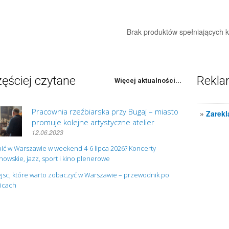
Brak produktów spełniających kr
ęściej czytane
Rekl
Więcej aktualności...
Pracownia rzeźbiarska przy Bugaj – miasto
»
Zarekl
promuje kolejne artystyczne atelier
12.06.2023
ić w Warszawie w weekend 4-6 lipca 2026? Koncerty
owskie, jazz, sport i kino plenerowe
jsc, które warto zobaczyć w Warszawie – przewodnik po
nicach