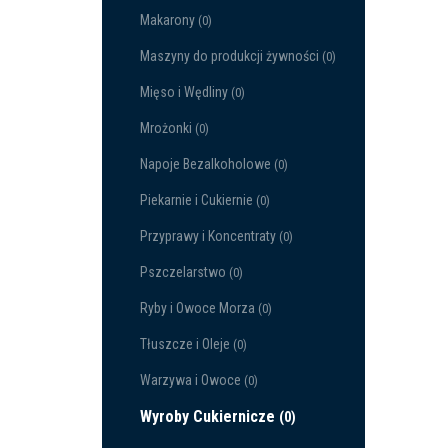
Makarony
(0)
Maszyny do produkcji żywności
(0)
Mięso i Wędliny
(0)
Mrożonki
(0)
Napoje Bezalkoholowe
(0)
Piekarnie i Cukiernie
(0)
Przyprawy i Koncentraty
(0)
Pszczelarstwo
(0)
Ryby i Owoce Morza
(0)
Tłuszcze i Oleje
(0)
Warzywa i Owoce
(0)
Wyroby Cukiernicze
(0)