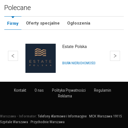
Polecane
Oferty specjalne
Ogłoszenia
Firmy
Estate Polska
BIURA NIERUCHOMOŚCI
Kontakt
O nas
Polityka Prywatności
Regulamin
Reklama
Warszawa - Informator:
Telefony Alarmowe i Informacyjne
:
MCK Warszawa 19115
:
Szpitale Warszawa
:
Przychodnie Warszawa