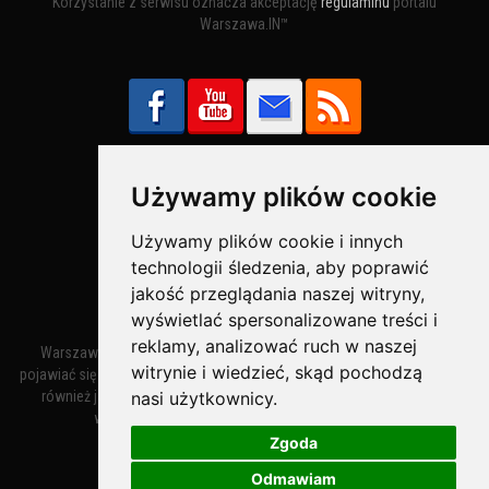
Korzystanie z serwisu oznacza akceptację
regulaminu
portalu
Warszawa.IN™
Używamy plików cookie
Bezpieczne Płatności obsługuje:
Używamy plików cookie i innych
technologii śledzenia, aby poprawić
jakość przeglądania naszej witryny,
wyświetlać spersonalizowane treści i
reklamy, analizować ruch w naszej
Warszawa – miasto stołeczne Warszawa. Nazwa miasta zaczęła
witrynie i wiedzieć, skąd pochodzą
pojawiać się w dokumentach w XIV wieku jako Warszewa, a od XV wieku
nasi użytkownicy.
również jako Warszowa. Zmiana nazwy na Warszawa w XV wieku
wynikała z mazowieckiej wymowy dialektycznej.
Zgoda
Odmawiam