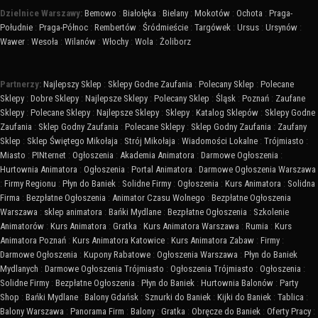
Dzielnice Warszawy:
Bemowo
:
Białołęka
:
Bielany
:
Mokotów
:
Ochota
:
Praga-
Południe
:
Praga-Północ
:
Rembertów
:
Śródmieście
:
Targówek
:
Ursus
:
Ursynów
:
Wawer
:
Wesoła
:
Wilanów
:
Włochy
:
Wola
:
Żoliborz
Partnerzy:
Najlepszy Sklep
:
Sklepy Godne Zaufania
:
Polecany Sklep
:
Polecane
Sklepy
:
Dobre Sklepy
:
Najlepsze Sklepy
:
Polecany Sklep
:
Śląsk
:
Poznań
:
Zaufane
Sklepy
:
Polecane Sklepy
:
Najlepsze Sklepy
:
Sklepy
:
Katalog Sklepów
:
Sklepy Godne
Zaufania
:
Sklep Godny Zaufania
:
Polecane Sklepy
:
Sklep Godny Zaufania
:
Zaufany
Sklep
:
Sklep Świętego Mikołaja
:
Strój Mikołaja
:
Wiadomości Lokalne
:
Trójmiasto
:
Miasto
:
PINternet
:
Ogłoszenia
:
Akademia Animatora
:
Darmowe Ogłoszenia
:
Hurtownia Animatora
:
Ogłoszenia
:
Portal Animatora
:
Darmowe Ogłoszenia Warszawa
:
Firmy Regionu
:
Płyn do Baniek
:
Solidne Firmy
:
Ogłoszenia
:
Kurs Animatora
:
Solidna
Firma
:
Bezpłatne Ogłoszenia
:
Animator Czasu Wolnego
:
Bezpłatne Ogłoszenia
Warszawa
:
sklep animatora
:
Bańki Mydlane
:
Bezpłatne Ogłoszenia
:
Szkolenie
Animatorów
:
Kurs Animatora
:
Gratka
:
Kurs Animatora Warszawa
:
Rumia
:
Kurs
Animatora Poznań
:
Kurs Animatora Katowice
:
Kurs Animatora Zabaw
:
Firmy
:
Darmowe Ogłoszenia
:
Kupony Rabatowe
:
Ogłoszenia Warszawa
:
Płyn do Baniek
Mydlanych
:
Darmowe Ogłoszenia Trójmiasto
:
Ogłoszenia Trójmiasto
:
Ogłoszenia
:
Solidne Firmy
:
Bezpłatne Ogłoszenia
:
Płyn do Baniek
:
Hurtownia Balonów
:
Party
Shop
:
Bańki Mydlane
:
Balony Gdańsk
:
Sznurki do Baniek
:
Kijki do Baniek
:
Tablica
:
Balony Warszawa
:
Panorama Firm
:
Balony
:
Gratka
:
Obręcze do Baniek
:
Oferty Pracy
: