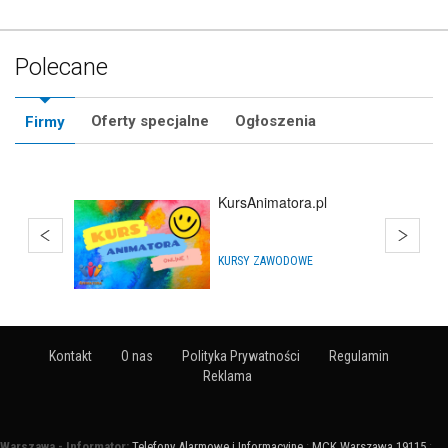
Polecane
Oferty specjalne
Ogłoszenia
Firmy
KursAnimatora.pl
KURSY ZAWODOWE
Kontakt
O nas
Polityka Prywatności
Regulamin
Reklama
Warszawa - Informator:
Telefony Alarmowe i Informacyjne
:
MCK Warszawa 19115
: