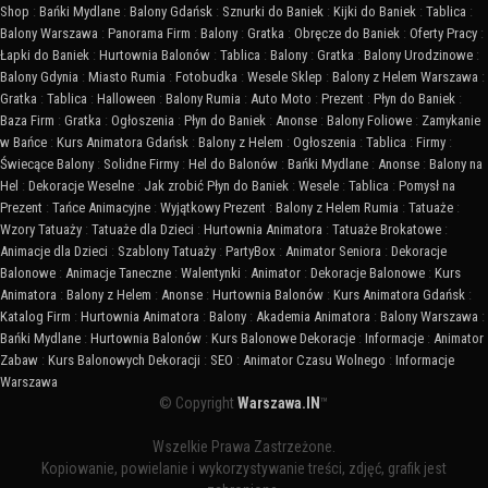
Shop
:
Bańki Mydlane
:
Balony Gdańsk
:
Sznurki do Baniek
:
Kijki do Baniek
:
Tablica
:
Balony Warszawa
:
Panorama Firm
:
Balony
:
Gratka
:
Obręcze do Baniek
:
Oferty Pracy
:
Łapki do Baniek
:
Hurtownia Balonów
:
Tablica
:
Balony
:
Gratka
:
Balony Urodzinowe
:
Balony Gdynia
:
Miasto Rumia
:
Fotobudka
:
Wesele Sklep
:
Balony z Helem Warszawa
:
Gratka
:
Tablica
:
Halloween
:
Balony Rumia
:
Auto Moto
:
Prezent
:
Płyn do Baniek
:
Baza Firm
:
Gratka
:
Ogłoszenia
:
Płyn do Baniek
:
Anonse
:
Balony Foliowe
:
Zamykanie
w Bańce
:
Kurs Animatora Gdańsk
:
Balony z Helem
:
Ogłoszenia
:
Tablica
:
Firmy
:
Świecące Balony
:
Solidne Firmy
:
Hel do Balonów
:
Bańki Mydlane
:
Anonse
:
Balony na
Hel
:
Dekoracje Weselne
:
Jak zrobić Płyn do Baniek
:
Wesele
:
Tablica
:
Pomysł na
Prezent
:
Tańce Animacyjne
:
Wyjątkowy Prezent
:
Balony z Helem Rumia
:
Tatuaże
:
Wzory Tatuaży
:
Tatuaże dla Dzieci
:
Hurtownia Animatora
:
Tatuaże Brokatowe
:
Animacje dla Dzieci
:
Szablony Tatuaży
:
PartyBox
:
Animator Seniora
:
Dekoracje
Balonowe
:
Animacje Taneczne
:
Walentynki
:
Animator
:
Dekoracje Balonowe
:
Kurs
Animatora
:
Balony z Helem
:
Anonse
:
Hurtownia Balonów
:
Kurs Animatora Gdańsk
:
Katalog Firm
:
Hurtownia Animatora
:
Balony
:
Akademia Animatora
:
Balony Warszawa
:
Bańki Mydlane
:
Hurtownia Balonów
:
Kurs Balonowe Dekoracje
:
Informacje
:
Animator
Zabaw
:
Kurs Balonowych Dekoracji
:
SEO
:
Animator Czasu Wolnego
:
Informacje
Warszawa
© Copyright
Warszawa.IN
™
Wszelkie Prawa Zastrzeżone.
Kopiowanie, powielanie i wykorzystywanie treści, zdjęć, grafik jest