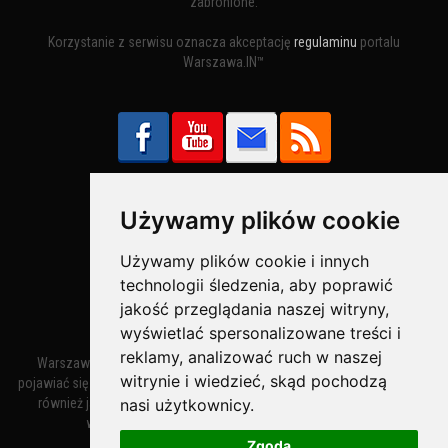
zabronione.
Korzystanie z serwisu oznacza akceptację
regulaminu
portalu
Warszawa.IN™
Używamy plików cookie
Bezpieczne Płatności obsługuje:
Używamy plików cookie i innych
technologii śledzenia, aby poprawić
jakość przeglądania naszej witryny,
wyświetlać spersonalizowane treści i
reklamy, analizować ruch w naszej
Warszawa – miasto stołeczne Warszawa. Nazwa miasta zaczęła
witrynie i wiedzieć, skąd pochodzą
pojawiać się w dokumentach w XIV wieku jako Warszewa, a od XV wieku
nasi użytkownicy.
również jako Warszowa. Zmiana nazwy na Warszawa w XV wieku
wynikała z mazowieckiej wymowy dialektycznej.
Zgoda