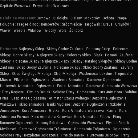
Szpitale Warszawa
:
Przychodnie Warszawa
Dzielnice Warszawy:
Bemowo
:
Białołęka
:
Bielany
:
Mokotów
:
Ochota
:
Praga-
Południe
:
Praga-Północ
:
Rembertów
:
Śródmieście
:
Targówek
:
Ursus
:
Ursynów
:
Wawer
:
Wesoła
:
Wilanów
:
Włochy
:
Wola
:
Żoliborz
Partnerzy:
Najlepszy Sklep
:
Sklepy Godne Zaufania
:
Polecany Sklep
:
Polecane
Sklepy
:
Dobre Sklepy
:
Najlepsze Sklepy
:
Polecany Sklep
:
Śląsk
:
Poznań
:
Zaufane
Sklepy
:
Polecane Sklepy
:
Najlepsze Sklepy
:
Sklepy
:
Katalog Sklepów
:
Sklepy Godne
Zaufania
:
Sklep Godny Zaufania
:
Polecane Sklepy
:
Sklep Godny Zaufania
:
Zaufany
Sklep
:
Sklep Świętego Mikołaja
:
Strój Mikołaja
:
Wiadomości Lokalne
:
Trójmiasto
:
Miasto
:
PINternet
:
Ogłoszenia
:
Akademia Animatora
:
Darmowe Ogłoszenia
:
Hurtownia Animatora
:
Ogłoszenia
:
Portal Animatora
:
Darmowe Ogłoszenia Warszawa
:
Firmy Regionu
:
Płyn do Baniek
:
Solidne Firmy
:
Ogłoszenia
:
Kurs Animatora
:
Solidna
Firma
:
Bezpłatne Ogłoszenia
:
Animator Czasu Wolnego
:
Bezpłatne Ogłoszenia
Warszawa
:
sklep animatora
:
Bańki Mydlane
:
Bezpłatne Ogłoszenia
:
Szkolenie
Animatorów
:
Kurs Animatora
:
Gratka
:
Kurs Animatora Warszawa
:
Rumia
:
Kurs
Animatora Poznań
:
Kurs Animatora Katowice
:
Kurs Animatora Zabaw
:
Firmy
:
Darmowe Ogłoszenia
:
Kupony Rabatowe
:
Ogłoszenia Warszawa
:
Płyn do Baniek
Mydlanych
:
Darmowe Ogłoszenia Trójmiasto
:
Ogłoszenia Trójmiasto
:
Ogłoszenia
:
Solidne Firmy
:
Bezpłatne Ogłoszenia
:
Płyn do Baniek
:
Hurtownia Balonów
:
Party