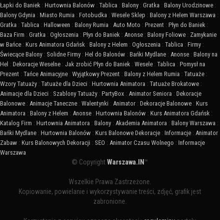
Łapki do Baniek
:
Hurtownia Balonów
:
Tablica
:
Balony
:
Gratka
:
Balony Urodzinowe
:
Balony Gdynia
:
Miasto Rumia
:
Fotobudka
:
Wesele Sklep
:
Balony z Helem Warszawa
:
Gratka
:
Tablica
:
Halloween
:
Balony Rumia
:
Auto Moto
:
Prezent
:
Płyn do Baniek
:
Baza Firm
:
Gratka
:
Ogłoszenia
:
Płyn do Baniek
:
Anonse
:
Balony Foliowe
:
Zamykanie
w Bańce
:
Kurs Animatora Gdańsk
:
Balony z Helem
:
Ogłoszenia
:
Tablica
:
Firmy
:
Świecące Balony
:
Solidne Firmy
:
Hel do Balonów
:
Bańki Mydlane
:
Anonse
:
Balony na
Hel
:
Dekoracje Weselne
:
Jak zrobić Płyn do Baniek
:
Wesele
:
Tablica
:
Pomysł na
Prezent
:
Tańce Animacyjne
:
Wyjątkowy Prezent
:
Balony z Helem Rumia
:
Tatuaże
:
Wzory Tatuaży
:
Tatuaże dla Dzieci
:
Hurtownia Animatora
:
Tatuaże Brokatowe
:
Animacje dla Dzieci
:
Szablony Tatuaży
:
PartyBox
:
Animator Seniora
:
Dekoracje
Balonowe
:
Animacje Taneczne
:
Walentynki
:
Animator
:
Dekoracje Balonowe
:
Kurs
Animatora
:
Balony z Helem
:
Anonse
:
Hurtownia Balonów
:
Kurs Animatora Gdańsk
:
Katalog Firm
:
Hurtownia Animatora
:
Balony
:
Akademia Animatora
:
Balony Warszawa
:
Bańki Mydlane
:
Hurtownia Balonów
:
Kurs Balonowe Dekoracje
:
Informacje
:
Animator
Zabaw
:
Kurs Balonowych Dekoracji
:
SEO
:
Animator Czasu Wolnego
:
Informacje
Warszawa
© Copyright
Warszawa.IN
™
Wszelkie Prawa Zastrzeżone.
Kopiowanie, powielanie i wykorzystywanie treści, zdjęć, grafik jest
zabronione.