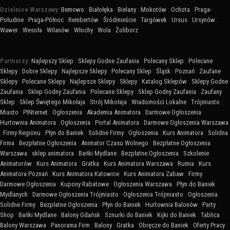
Dzielnice Warszawy:
Bemowo
:
Białołęka
:
Bielany
:
Mokotów
:
Ochota
:
Praga-
Południe
:
Praga-Północ
:
Rembertów
:
Śródmieście
:
Targówek
:
Ursus
:
Ursynów
:
Wawer
:
Wesoła
:
Wilanów
:
Włochy
:
Wola
:
Żoliborz
Partnerzy:
Najlepszy Sklep
:
Sklepy Godne Zaufania
:
Polecany Sklep
:
Polecane
Sklepy
:
Dobre Sklepy
:
Najlepsze Sklepy
:
Polecany Sklep
:
Śląsk
:
Poznań
:
Zaufane
Sklepy
:
Polecane Sklepy
:
Najlepsze Sklepy
:
Sklepy
:
Katalog Sklepów
:
Sklepy Godne
Zaufania
:
Sklep Godny Zaufania
:
Polecane Sklepy
:
Sklep Godny Zaufania
:
Zaufany
Sklep
:
Sklep Świętego Mikołaja
:
Strój Mikołaja
:
Wiadomości Lokalne
:
Trójmiasto
:
Miasto
:
PINternet
:
Ogłoszenia
:
Akademia Animatora
:
Darmowe Ogłoszenia
:
Hurtownia Animatora
:
Ogłoszenia
:
Portal Animatora
:
Darmowe Ogłoszenia Warszawa
:
Firmy Regionu
:
Płyn do Baniek
:
Solidne Firmy
:
Ogłoszenia
:
Kurs Animatora
:
Solidna
Firma
:
Bezpłatne Ogłoszenia
:
Animator Czasu Wolnego
:
Bezpłatne Ogłoszenia
Warszawa
:
sklep animatora
:
Bańki Mydlane
:
Bezpłatne Ogłoszenia
:
Szkolenie
Animatorów
:
Kurs Animatora
:
Gratka
:
Kurs Animatora Warszawa
:
Rumia
:
Kurs
Animatora Poznań
:
Kurs Animatora Katowice
:
Kurs Animatora Zabaw
:
Firmy
:
Darmowe Ogłoszenia
:
Kupony Rabatowe
:
Ogłoszenia Warszawa
:
Płyn do Baniek
Mydlanych
:
Darmowe Ogłoszenia Trójmiasto
:
Ogłoszenia Trójmiasto
:
Ogłoszenia
:
Solidne Firmy
:
Bezpłatne Ogłoszenia
:
Płyn do Baniek
:
Hurtownia Balonów
:
Party
Shop
:
Bańki Mydlane
:
Balony Gdańsk
:
Sznurki do Baniek
:
Kijki do Baniek
:
Tablica
:
Balony Warszawa
:
Panorama Firm
:
Balony
:
Gratka
:
Obręcze do Baniek
:
Oferty Pracy
: