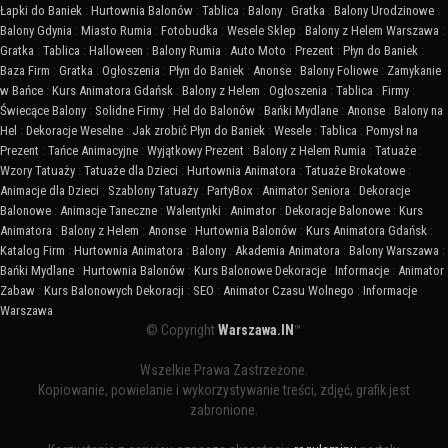
Łapki do Baniek
:
Hurtownia Balonów
:
Tablica
:
Balony
:
Gratka
:
Balony Urodzinowe
:
Balony Gdynia
:
Miasto Rumia
:
Fotobudka
:
Wesele Sklep
:
Balony z Helem Warszawa
:
Gratka
:
Tablica
:
Halloween
:
Balony Rumia
:
Auto Moto
:
Prezent
:
Płyn do Baniek
:
Baza Firm
:
Gratka
:
Ogłoszenia
:
Płyn do Baniek
:
Anonse
:
Balony Foliowe
:
Zamykanie
w Bańce
:
Kurs Animatora Gdańsk
:
Balony z Helem
:
Ogłoszenia
:
Tablica
:
Firmy
:
Świecące Balony
:
Solidne Firmy
:
Hel do Balonów
:
Bańki Mydlane
:
Anonse
:
Balony na
Hel
:
Dekoracje Weselne
:
Jak zrobić Płyn do Baniek
:
Wesele
:
Tablica
:
Pomysł na
Prezent
:
Tańce Animacyjne
:
Wyjątkowy Prezent
:
Balony z Helem Rumia
:
Tatuaże
:
Wzory Tatuaży
:
Tatuaże dla Dzieci
:
Hurtownia Animatora
:
Tatuaże Brokatowe
:
Animacje dla Dzieci
:
Szablony Tatuaży
:
PartyBox
:
Animator Seniora
:
Dekoracje
Balonowe
:
Animacje Taneczne
:
Walentynki
:
Animator
:
Dekoracje Balonowe
:
Kurs
Animatora
:
Balony z Helem
:
Anonse
:
Hurtownia Balonów
:
Kurs Animatora Gdańsk
:
Katalog Firm
:
Hurtownia Animatora
:
Balony
:
Akademia Animatora
:
Balony Warszawa
:
Bańki Mydlane
:
Hurtownia Balonów
:
Kurs Balonowe Dekoracje
:
Informacje
:
Animator
Zabaw
:
Kurs Balonowych Dekoracji
:
SEO
:
Animator Czasu Wolnego
:
Informacje
Warszawa
© Copyright
Warszawa.IN
™
Wszelkie Prawa Zastrzeżone.
Kopiowanie, powielanie i wykorzystywanie treści, zdjęć, grafik jest
zabronione.