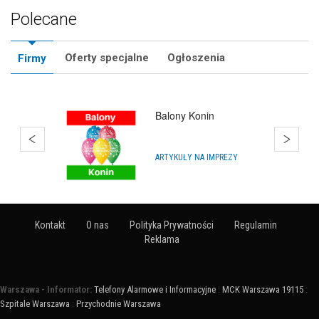
Polecane
Oferty specjalne
Ogłoszenia
Firmy
Balony Konin
ARTYKUŁY NA IMPREZY
Kontakt
O nas
Polityka Prywatności
Regulamin
Reklama
Warszawa - Informator:
Telefony Alarmowe i Informacyjne
:
MCK Warszawa 19115
:
Szpitale Warszawa
:
Przychodnie Warszawa