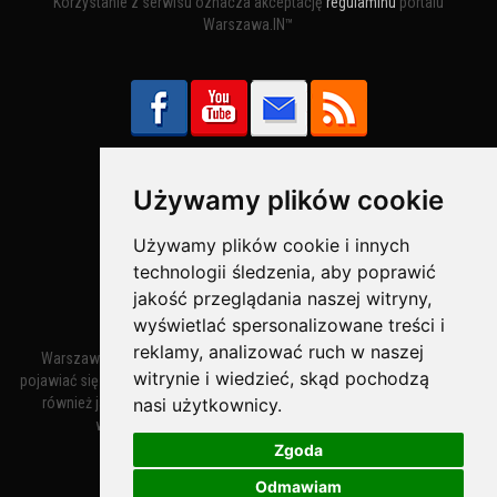
Korzystanie z serwisu oznacza akceptację
regulaminu
portalu
Warszawa.IN™
Używamy plików cookie
Bezpieczne Płatności obsługuje:
Używamy plików cookie i innych
technologii śledzenia, aby poprawić
jakość przeglądania naszej witryny,
wyświetlać spersonalizowane treści i
reklamy, analizować ruch w naszej
Warszawa – miasto stołeczne Warszawa. Nazwa miasta zaczęła
witrynie i wiedzieć, skąd pochodzą
pojawiać się w dokumentach w XIV wieku jako Warszewa, a od XV wieku
nasi użytkownicy.
również jako Warszowa. Zmiana nazwy na Warszawa w XV wieku
wynikała z mazowieckiej wymowy dialektycznej.
Zgoda
Odmawiam