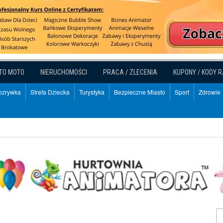
TO MOTO
NIERUCHOMOŚCI
PRACA / ZLECENIA
KUPONY / KODY 
Rozrywka
Strefa Dziecka
Turystyka
Bezpieczne Miasto
Sport
Zdrowie