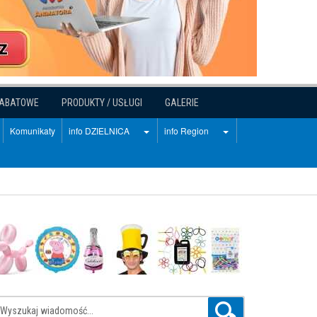
RABATOWE
PRODUKTY / USŁUGI
GALERIE
Komunikaty
info DZIELNICA
info Region