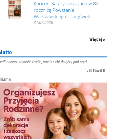
Koncert Kataryniarza Jana w 82.
rocznicę Powstania
Warszawskiego - Targówek
31.07.2026
Więcej »
Motto
eśli chcesz znaleźć źródło, musisz iść do góry, pod prąd
Jan Paweł II
klama