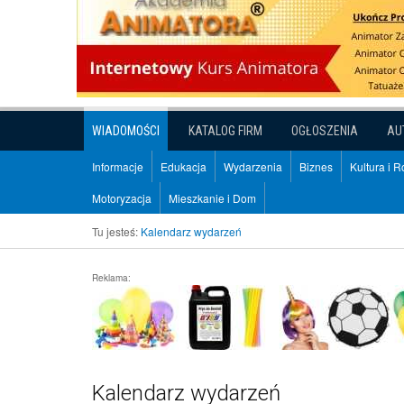
WIADOMOŚCI
KATALOG FIRM
OGŁOSZENIA
AU
Informacje
Edukacja
Wydarzenia
Biznes
Kultura i 
Motoryzacja
Mieszkanie i Dom
Tu jesteś:
Kalendarz wydarzeń
Reklama:
Kalendarz wydarzeń