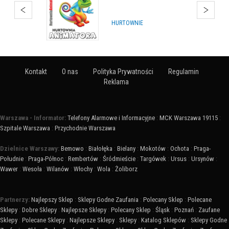
IMPREZY, WYDARZENIA
Kontakt
O nas
Polityka Prywatności
Regulamin
Reklama
Warszawa - Informator:
Telefony Alarmowe i Informacyjne
:
MCK Warszawa 19115
:
Szpitale Warszawa
:
Przychodnie Warszawa
Dzielnice Warszawy:
Bemowo
:
Białołęka
:
Bielany
:
Mokotów
:
Ochota
:
Praga-
Południe
:
Praga-Północ
:
Rembertów
:
Śródmieście
:
Targówek
:
Ursus
:
Ursynów
:
Wawer
:
Wesoła
:
Wilanów
:
Włochy
:
Wola
:
Żoliborz
Partnerzy:
Najlepszy Sklep
:
Sklepy Godne Zaufania
:
Polecany Sklep
:
Polecane
Sklepy
:
Dobre Sklepy
:
Najlepsze Sklepy
:
Polecany Sklep
:
Śląsk
:
Poznań
:
Zaufane
Sklepy
:
Polecane Sklepy
:
Najlepsze Sklepy
:
Sklepy
:
Katalog Sklepów
:
Sklepy Godne