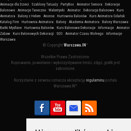
Animacje dla Dzieci
:
Szablony Tatuaży
:
PartyBox
:
Animator Seniora
:
Dekoracje
Balonowe
:
Animacje Taneczne
:
Walentynki
:
Animator
:
Dekoracje Balonowe
:
Kurs
Animatora
:
Balony z Helem
:
Anonse
:
Hurtownia Balonów
:
Kurs Animatora Gdańsk
:
Katalog Firm
:
Hurtownia Animatora
:
Balony
:
Akademia Animatora
:
Balony Warszawa
:
Bańki Mydlane
:
Hurtownia Balonów
:
Kurs Balonowe Dekoracje
:
Informacje
:
Animator
Zabaw
:
Kurs Balonowych Dekoracji
:
SEO
:
Animator Czasu Wolnego
:
Informacje
Warszawa
© Copyright
Warszawa.IN
™
Wszelkie Prawa Zastrzeżone.
Kopiowanie, powielanie i wykorzystywanie treści, zdjęć, grafik jest
zabronione.
Korzystanie z serwisu oznacza akceptację
regulaminu
portalu
Warszawa.IN™