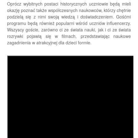
Oprócz wybitnych postaci historycznych uczniowie będą mieli
okazję poznać także współczesnych naukowców, którzy chętnie
podzielą się z nimi swoją wiedzą i doświadczeniem. Gośćmi
programu będą również popularni wśród uczniów influencerzy.
Wszyscy goście, zarówno ci ze świata nauki, jak i ci ze świata
rozrywki pojawią się w filmach, przedstawiając naukowe
zagadnienia w atrakcyjnej dla dzieci formie.