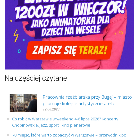
Najczęściej czytane
Pracownia rzeźbiarska przy Bugaj – miasto
promuje kolejne artystyczne atelier
12.06.2023
Co robić w Warszawie w weekend 4-6 lipca 2026? Koncerty
Chopinowskie, jazz, sport i kino plenerowe
70 miejsc, które warto zobaczyć w Warszawie – przewodnik po