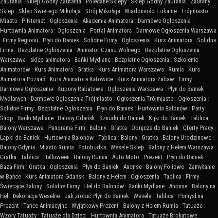
Zaufania
:
Sklep Godny Zaufania
:
Polecane Sklepy
:
Sklep Godny Zaufania
:
Zaufany
Sklep
:
Sklep Świętego Mikołaja
:
Strój Mikołaja
:
Wiadomości Lokalne
:
Trójmiasto
:
Miasto
:
PINternet
:
Ogłoszenia
:
Akademia Animatora
:
Darmowe Ogłoszenia
:
Hurtownia Animatora
:
Ogłoszenia
:
Portal Animatora
:
Darmowe Ogłoszenia Warszawa
:
Firmy Regionu
:
Płyn do Baniek
:
Solidne Firmy
:
Ogłoszenia
:
Kurs Animatora
:
Solidna
Firma
:
Bezpłatne Ogłoszenia
:
Animator Czasu Wolnego
:
Bezpłatne Ogłoszenia
Warszawa
:
sklep animatora
:
Bańki Mydlane
:
Bezpłatne Ogłoszenia
:
Szkolenie
Animatorów
:
Kurs Animatora
:
Gratka
:
Kurs Animatora Warszawa
:
Rumia
:
Kurs
Animatora Poznań
:
Kurs Animatora Katowice
:
Kurs Animatora Zabaw
:
Firmy
:
Darmowe Ogłoszenia
:
Kupony Rabatowe
:
Ogłoszenia Warszawa
:
Płyn do Baniek
Mydlanych
:
Darmowe Ogłoszenia Trójmiasto
:
Ogłoszenia Trójmiasto
:
Ogłoszenia
:
Solidne Firmy
:
Bezpłatne Ogłoszenia
:
Płyn do Baniek
:
Hurtownia Balonów
:
Party
Shop
:
Bańki Mydlane
:
Balony Gdańsk
:
Sznurki do Baniek
:
Kijki do Baniek
:
Tablica
:
Balony Warszawa
:
Panorama Firm
:
Balony
:
Gratka
:
Obręcze do Baniek
:
Oferty Pracy
:
Łapki do Baniek
:
Hurtownia Balonów
:
Tablica
:
Balony
:
Gratka
:
Balony Urodzinowe
:
Balony Gdynia
:
Miasto Rumia
:
Fotobudka
:
Wesele Sklep
:
Balony z Helem Warszawa
:
Gratka
:
Tablica
:
Halloween
:
Balony Rumia
:
Auto Moto
:
Prezent
:
Płyn do Baniek
:
Baza Firm
:
Gratka
:
Ogłoszenia
:
Płyn do Baniek
:
Anonse
:
Balony Foliowe
:
Zamykanie
w Bańce
:
Kurs Animatora Gdańsk
:
Balony z Helem
:
Ogłoszenia
:
Tablica
:
Firmy
:
Świecące Balony
:
Solidne Firmy
:
Hel do Balonów
:
Bańki Mydlane
:
Anonse
:
Balony na
Hel
:
Dekoracje Weselne
:
Jak zrobić Płyn do Baniek
:
Wesele
:
Tablica
:
Pomysł na
Prezent
:
Tańce Animacyjne
:
Wyjątkowy Prezent
:
Balony z Helem Rumia
:
Tatuaże
:
Wzory Tatuaży
:
Tatuaże dla Dzieci
:
Hurtownia Animatora
:
Tatuaże Brokatowe
: