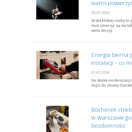
warto powierzyć 
06.07.2026
Strata bliskiej osoby to
musi zmierzyć się nie t
wielu decyzji
Energia bierna 
instalacji – co 
01.07.2026
Na skutek modernizacji i
dojść do zmiany charakt
Bochenek chleba
w Warszawie gotu
bezdomności