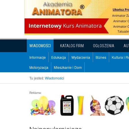
WIADOMOŚCI
KATALOG FIRM
OGŁOSZENIA
AU
Informacje
Edukacja
Wydarzenia
Biznes
Kultura i 
Motoryzacja
Mieszkanie i Dom
Tu jesteś:
Wiadomości
Reklama: