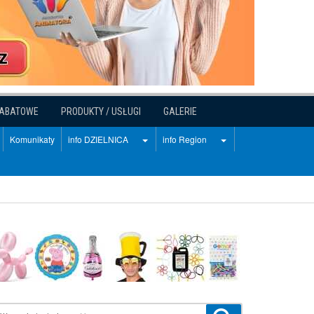
RABATOWE
PRODUKTY / USŁUGI
GALERIE
Komunikaty
info DZIELNICA
info Region