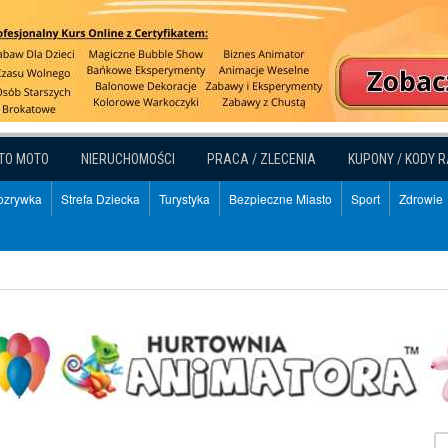
TO MOTO
NIERUCHOMOŚCI
PRACA / ZLECENIA
KUPONY / KODY 
Rozrywka
Strefa Dziecka
Turystyka
Bezpieczne Miasto
Sport
Zdrowie