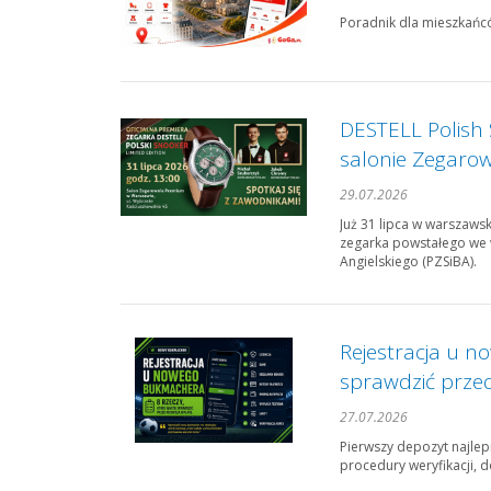
Poradnik dla mieszkańcó
DESTELL Polish 
salonie Zegaro
29.07.2026
Już 31 lipca w warszaws
zegarka powstałego we 
Angielskiego (PZSiBA).
Rejestracja u n
sprawdzić prze
27.07.2026
Pierwszy depozyt najlep
procedury weryfikacji, d