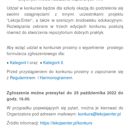
Udział w konkursie będzie dla szkoły okazją do podzielenia się
swoimi osiągnięciami z innymi uczestnikami projektu
“Lekcja:Enter”, a także w szerszym środowisku edukacyjnym.
Rozwiązania zebrane w trzech edycjach konkursu posłużą
również do stworzenia repozytorium dobrych praktyk.
Aby wziąć udział w konkursie prosimy o wypełnienie prostego
formularza zgłoszeniowego dla:
♦
Kategorii I
oraz ♦
Kategorii II
.
Przed przystąpieniem do konkursu prosimy o zapoznanie się
z
Regulaminem
i
Harmonogramem
.
Zgłoszenia można przesyłać do 25 października 2022 do
godz. 16.00.
W przypadku pojawiających się pytań, można je kierować do
Organizatora pod adresem mailowym:
konkurs@lekcjaenter.pl
Źródło informacji:
https://lekcjaenter.pl/konkurs