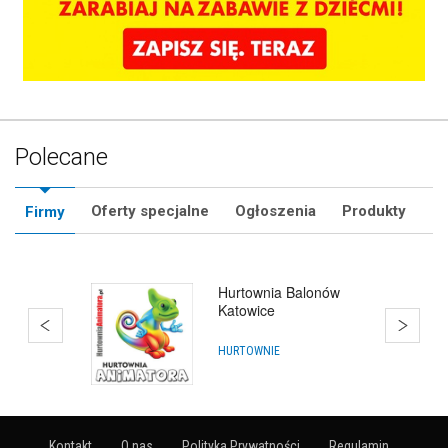
Polecane
Oferty specjalne
Ogłoszenia
Produkty
Firmy
Katalog Animatorów
Zabaw -
ZnajdzAnimatora.pl
ANIMATORZY
Kontakt
O nas
Polityka Prywatności
Regulamin