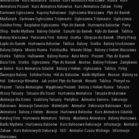
Animatorów
:
Kurs Animatora
:
Gratka
:
Kurs Animatora Warszawa
:
Rumia
:
Kurs
Animatora Poznań
:
Kurs Animatora Katowice
:
Kurs Animatora Zabaw
:
Firmy
:
Darmowe Ogłoszenia
:
Kupony Rabatowe
:
Ogłoszenia Warszawa
:
Płyn do Baniek
Mydlanych
:
Darmowe Ogłoszenia Trójmiasto
:
Ogłoszenia Trójmiasto
:
Ogłoszenia
:
Solidne Firmy
:
Bezpłatne Ogłoszenia
:
Płyn do Baniek
:
Hurtownia Balonów
:
Party
Shop
:
Bańki Mydlane
:
Balony Gdańsk
:
Sznurki do Baniek
:
Kijki do Baniek
:
Tablica
:
Balony Warszawa
:
Panorama Firm
:
Balony
:
Gratka
:
Obręcze do Baniek
:
Oferty Pracy
:
Łapki do Baniek
:
Hurtownia Balonów
:
Tablica
:
Balony
:
Gratka
:
Balony Urodzinowe
:
Balony Gdynia
:
Miasto Rumia
:
Fotobudka
:
Wesele Sklep
:
Balony z Helem Warszawa
:
Gratka
:
Tablica
:
Halloween
:
Balony Rumia
:
Auto Moto
:
Prezent
:
Płyn do Baniek
:
Baza Firm
:
Gratka
:
Ogłoszenia
:
Płyn do Baniek
:
Anonse
:
Balony Foliowe
:
Zamykanie
w Bańce
:
Kurs Animatora Gdańsk
:
Balony z Helem
:
Ogłoszenia
:
Tablica
:
Firmy
:
Świecące Balony
:
Solidne Firmy
:
Hel do Balonów
:
Bańki Mydlane
:
Anonse
:
Balony na
Hel
:
Dekoracje Weselne
:
Jak zrobić Płyn do Baniek
:
Wesele
:
Tablica
:
Pomysł na
Prezent
:
Tańce Animacyjne
:
Wyjątkowy Prezent
:
Balony z Helem Rumia
:
Tatuaże
:
Wzory Tatuaży
:
Tatuaże dla Dzieci
:
Hurtownia Animatora
:
Tatuaże Brokatowe
:
Animacje dla Dzieci
:
Szablony Tatuaży
:
PartyBox
:
Animator Seniora
:
Dekoracje
Balonowe
:
Animacje Taneczne
:
Walentynki
:
Animator
:
Dekoracje Balonowe
:
Kurs
Animatora
:
Balony z Helem
:
Anonse
:
Hurtownia Balonów
:
Kurs Animatora Gdańsk
:
Katalog Firm
:
Hurtownia Animatora
:
Balony
:
Akademia Animatora
:
Balony Warszawa
:
Bańki Mydlane
:
Hurtownia Balonów
:
Kurs Balonowe Dekoracje
:
Informacje
:
Animator
Zabaw
:
Kurs Balonowych Dekoracji
:
SEO
:
Animator Czasu Wolnego
:
Informacje
Warszawa