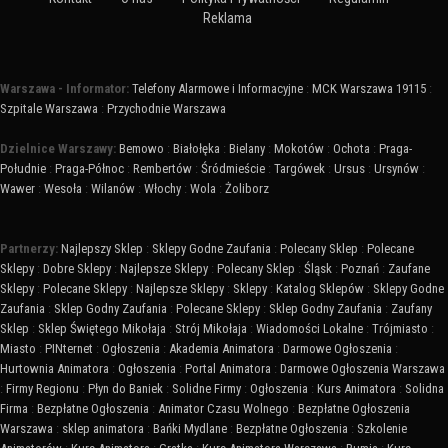
Reklama
Warszawa - Informator:
Telefony Alarmowe i Informacyjne
:
MCK Warszawa 19115
:
Szpitale Warszawa
:
Przychodnie Warszawa
Dzielnice Warszawy:
Bemowo
:
Białołęka
:
Bielany
:
Mokotów
:
Ochota
:
Praga-
Południe
:
Praga-Północ
:
Rembertów
:
Śródmieście
:
Targówek
:
Ursus
:
Ursynów
:
Wawer
:
Wesoła
:
Wilanów
:
Włochy
:
Wola
:
Żoliborz
Partnerzy:
Najlepszy Sklep
:
Sklepy Godne Zaufania
:
Polecany Sklep
:
Polecane
Sklepy
:
Dobre Sklepy
:
Najlepsze Sklepy
:
Polecany Sklep
:
Śląsk
:
Poznań
:
Zaufane
Sklepy
:
Polecane Sklepy
:
Najlepsze Sklepy
:
Sklepy
:
Katalog Sklepów
:
Sklepy Godne
Zaufania
:
Sklep Godny Zaufania
:
Polecane Sklepy
:
Sklep Godny Zaufania
:
Zaufany
Sklep
:
Sklep Świętego Mikołaja
:
Strój Mikołaja
:
Wiadomości Lokalne
:
Trójmiasto
:
Miasto
:
PINternet
:
Ogłoszenia
:
Akademia Animatora
:
Darmowe Ogłoszenia
:
Hurtownia Animatora
:
Ogłoszenia
:
Portal Animatora
:
Darmowe Ogłoszenia Warszawa
:
Firmy Regionu
:
Płyn do Baniek
:
Solidne Firmy
:
Ogłoszenia
:
Kurs Animatora
:
Solidna
Firma
:
Bezpłatne Ogłoszenia
:
Animator Czasu Wolnego
:
Bezpłatne Ogłoszenia
Warszawa
:
sklep animatora
:
Bańki Mydlane
:
Bezpłatne Ogłoszenia
:
Szkolenie