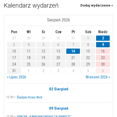
Kalendarz wydarzeń
Dodaj wydarzenie »
Sierpień 2026
Pon
Wt
Śr
Czw
Pt
Sob
Niedz
27
28
29
30
31
1
2
3
4
5
6
7
8
9
10
11
12
13
14
15
16
17
18
19
20
21
22
23
24
25
26
27
28
29
30
31
1
2
3
4
5
6
« Lipiec 2026
Wrzesień 2026 »
02 Sierpień
12:00
Śladami Rzezi Woli
09 Sierpień
12:00
SPACER „KAMIONKOWSKIE TAJEMNICE”