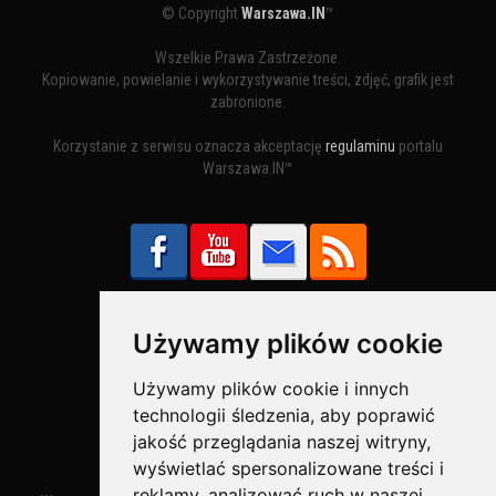
© Copyright
Warszawa.IN
™
Wszelkie Prawa Zastrzeżone.
Kopiowanie, powielanie i wykorzystywanie treści, zdjęć, grafik jest
zabronione.
Korzystanie z serwisu oznacza akceptację
regulaminu
portalu
Warszawa.IN™
Używamy plików cookie
Bezpieczne Płatności obsługuje:
Używamy plików cookie i innych
technologii śledzenia, aby poprawić
jakość przeglądania naszej witryny,
wyświetlać spersonalizowane treści i
reklamy, analizować ruch w naszej