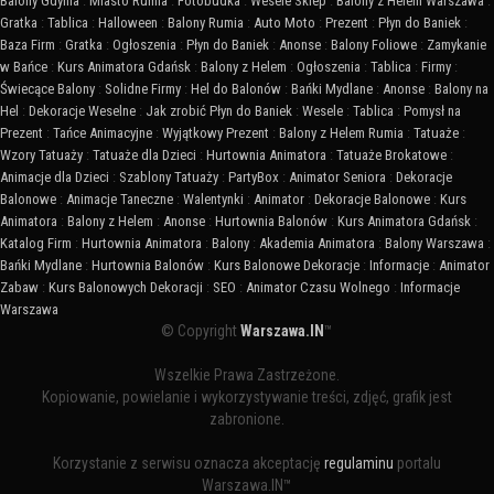
Balony Gdynia
:
Miasto Rumia
:
Fotobudka
:
Wesele Sklep
:
Balony z Helem Warszawa
:
Gratka
:
Tablica
:
Halloween
:
Balony Rumia
:
Auto Moto
:
Prezent
:
Płyn do Baniek
:
Baza Firm
:
Gratka
:
Ogłoszenia
:
Płyn do Baniek
:
Anonse
:
Balony Foliowe
:
Zamykanie
w Bańce
:
Kurs Animatora Gdańsk
:
Balony z Helem
:
Ogłoszenia
:
Tablica
:
Firmy
:
Świecące Balony
:
Solidne Firmy
:
Hel do Balonów
:
Bańki Mydlane
:
Anonse
:
Balony na
Hel
:
Dekoracje Weselne
:
Jak zrobić Płyn do Baniek
:
Wesele
:
Tablica
:
Pomysł na
Prezent
:
Tańce Animacyjne
:
Wyjątkowy Prezent
:
Balony z Helem Rumia
:
Tatuaże
:
Wzory Tatuaży
:
Tatuaże dla Dzieci
:
Hurtownia Animatora
:
Tatuaże Brokatowe
:
Animacje dla Dzieci
:
Szablony Tatuaży
:
PartyBox
:
Animator Seniora
:
Dekoracje
Balonowe
:
Animacje Taneczne
:
Walentynki
:
Animator
:
Dekoracje Balonowe
:
Kurs
Animatora
:
Balony z Helem
:
Anonse
:
Hurtownia Balonów
:
Kurs Animatora Gdańsk
:
Katalog Firm
:
Hurtownia Animatora
:
Balony
:
Akademia Animatora
:
Balony Warszawa
:
Bańki Mydlane
:
Hurtownia Balonów
:
Kurs Balonowe Dekoracje
:
Informacje
:
Animator
Zabaw
:
Kurs Balonowych Dekoracji
:
SEO
:
Animator Czasu Wolnego
:
Informacje
Warszawa
© Copyright
Warszawa.IN
™
Wszelkie Prawa Zastrzeżone.
Kopiowanie, powielanie i wykorzystywanie treści, zdjęć, grafik jest
zabronione.
Korzystanie z serwisu oznacza akceptację
regulaminu
portalu
Warszawa.IN™