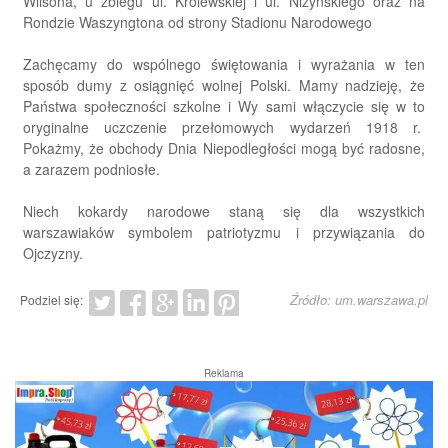
Wilsona, u zbiegu ul. Królewskiej i ul. Niżyńskiego oraz na
Rondzie Waszyngtona od strony Stadionu Narodowego
Zachęcamy do wspólnego świętowania i wyrażania w ten
sposób dumy z osiągnięć wolnej Polski. Mamy nadzieję, że
Państwa społeczności szkolne i Wy sami włączycie się w to
oryginalne uczczenie przełomowych wydarzeń 1918 r.
Pokażmy, że obchody Dnia Niepodległości mogą być radosne,
a zarazem podniosłe.
Niech kokardy narodowe staną się dla wszystkich
warszawiaków symbolem patriotyzmu i przywiązania do
Ojczyzny.
Źródło: um.warszawa.pl
Podziel się:
Reklama