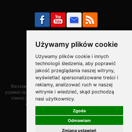
Używamy plików cookie
Bezpieczne Płatności obsługuje:
Używamy plików cookie i innych
technologii śledzenia, aby poprawić
jakość przeglądania naszej witryny,
wyświetlać spersonalizowane treści i
reklamy, analizować ruch w naszej
Warszawa – miasto stołeczne Warszawa. Nazwa miasta zaczęła
witrynie i wiedzieć, skąd pochodzą
pojawiać się w dokumentach w XIV wieku jako Warszewa, a od XV wieku
nasi użytkownicy.
również jako Warszowa. Zmiana nazwy na Warszawa w XV wieku
wynikała z mazowieckiej wymowy dialektycznej.
Zgoda
Odmawiam
Warszawa.IN
- Twoja Strona Warszawy™
Zmiana ustawień