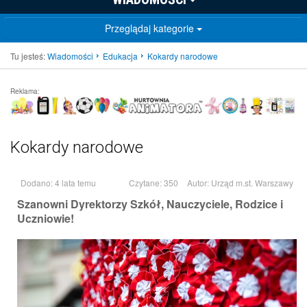
Przeglądaj kategorie
Tu jesteś:
Wiadomości
Edukacja
Kokardy narodowe
Reklama:
Kokardy narodowe
Dodano: 4 lata temu
Czytane: 350
Autor:
Urząd m.st. Warszawy
Szanowni Dyrektorzy Szkół, Nauczyciele, Rodzice i
Uczniowie!