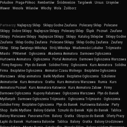
Południe
:
Praga-Północ
:
Rembertów
:
Śródmieście
:
Targówek
:
Ursus
:
Ursynów
:
Wawer
:
Wesoła
:
Wilanów
:
Włochy
:
Wola
:
Żoliborz
Partnerzy:
Najlepszy Sklep
:
Sklepy Godne Zaufania
:
Polecany Sklep
:
Polecane
Sklepy
:
Dobre Sklepy
:
Najlepsze Sklepy
:
Polecany Sklep
:
Śląsk
:
Poznań
:
Zaufane
Sklepy
:
Polecane Sklepy
:
Najlepsze Sklepy
:
Sklepy
:
Katalog Sklepów
:
Sklepy Godne
Zaufania
:
Sklep Godny Zaufania
:
Polecane Sklepy
:
Sklep Godny Zaufania
:
Zaufany
Sklep
:
Sklep Świętego Mikołaja
:
Strój Mikołaja
:
Wiadomości Lokalne
:
Trójmiasto
:
Miasto
:
PINternet
:
Ogłoszenia
:
Akademia Animatora
:
Darmowe Ogłoszenia
:
Hurtownia Animatora
:
Ogłoszenia
:
Portal Animatora
:
Darmowe Ogłoszenia Warszawa
:
Firmy Regionu
:
Płyn do Baniek
:
Solidne Firmy
:
Ogłoszenia
:
Kurs Animatora
:
Solidna
Firma
:
Bezpłatne Ogłoszenia
:
Animator Czasu Wolnego
:
Bezpłatne Ogłoszenia
Warszawa
:
sklep animatora
:
Bańki Mydlane
:
Bezpłatne Ogłoszenia
:
Szkolenie
Animatorów
:
Kurs Animatora
:
Gratka
:
Kurs Animatora Warszawa
:
Rumia
:
Kurs
Animatora Poznań
:
Kurs Animatora Katowice
:
Kurs Animatora Zabaw
:
Firmy
:
Darmowe Ogłoszenia
:
Kupony Rabatowe
:
Ogłoszenia Warszawa
:
Płyn do Baniek
Mydlanych
:
Darmowe Ogłoszenia Trójmiasto
:
Ogłoszenia Trójmiasto
:
Ogłoszenia
:
Solidne Firmy
:
Bezpłatne Ogłoszenia
:
Płyn do Baniek
:
Hurtownia Balonów
:
Party
Shop
:
Bańki Mydlane
:
Balony Gdańsk
:
Sznurki do Baniek
:
Kijki do Baniek
:
Tablica
:
Balony Warszawa
:
Panorama Firm
:
Balony
:
Gratka
:
Obręcze do Baniek
:
Oferty Pracy
:
Łapki do Baniek
:
Hurtownia Balonów
:
Tablica
:
Balony
:
Gratka
:
Balony Urodzinowe
: