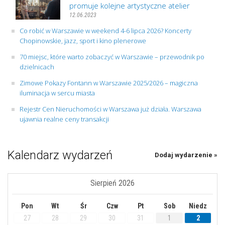
promuje kolejne artystyczne atelier
12.06.2023
Co robić w Warszawie w weekend 4-6 lipca 2026? Koncerty
Chopinowskie, jazz, sport i kino plenerowe
70 miejsc, które warto zobaczyć w Warszawie – przewodnik po
dzielnicach
Zimowe Pokazy Fontann w Warszawie 2025/2026 – magiczna
iluminacja w sercu miasta
Rejestr Cen Nieruchomości w Warszawa już działa. Warszawa
ujawnia realne ceny transakcji
Kalendarz wydarzeń
Dodaj wydarzenie »
Sierpień 2026
Pon
Wt
Śr
Czw
Pt
Sob
Niedz
27
28
29
30
31
1
2