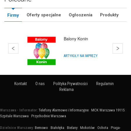
Oferty specjalne
Ogłoszenia
Produkty
Firmy
Hurtownia Balonów
Warszawa
HURTOWNIE
Kontakt
O nas
Polityka Prywatności
Regulamin
Reklama
Warszawa - Informator:
Telefony Alarmowe i Informacyjne
:
MCK Warszawa 19115
:
Szpitale Warszawa
:
Przychodnie Warszawa
Dzielnice Warszawy:
Bemowo
:
Białołęka
:
Bielany
:
Mokotów
:
Ochota
:
Praga-