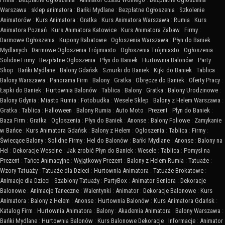
Warszawa
:
sklep animatora
:
Bańki Mydlane
:
Bezpłatne Ogłoszenia
:
Szkolenie
Animatorów
:
Kurs Animatora
:
Gratka
:
Kurs Animatora Warszawa
:
Rumia
:
Kurs
Animatora Poznań
:
Kurs Animatora Katowice
:
Kurs Animatora Zabaw
:
Firmy
:
Darmowe Ogłoszenia
:
Kupony Rabatowe
:
Ogłoszenia Warszawa
:
Płyn do Baniek
Mydlanych
:
Darmowe Ogłoszenia Trójmiasto
:
Ogłoszenia Trójmiasto
:
Ogłoszenia
:
Solidne Firmy
:
Bezpłatne Ogłoszenia
:
Płyn do Baniek
:
Hurtownia Balonów
:
Party
Shop
:
Bańki Mydlane
:
Balony Gdańsk
:
Sznurki do Baniek
:
Kijki do Baniek
:
Tablica
:
Balony Warszawa
:
Panorama Firm
:
Balony
:
Gratka
:
Obręcze do Baniek
:
Oferty Pracy
:
Łapki do Baniek
:
Hurtownia Balonów
:
Tablica
:
Balony
:
Gratka
:
Balony Urodzinowe
:
Balony Gdynia
:
Miasto Rumia
:
Fotobudka
:
Wesele Sklep
:
Balony z Helem Warszawa
:
Gratka
:
Tablica
:
Halloween
:
Balony Rumia
:
Auto Moto
:
Prezent
:
Płyn do Baniek
:
Baza Firm
:
Gratka
:
Ogłoszenia
:
Płyn do Baniek
:
Anonse
:
Balony Foliowe
:
Zamykanie
w Bańce
:
Kurs Animatora Gdańsk
:
Balony z Helem
:
Ogłoszenia
:
Tablica
:
Firmy
:
Świecące Balony
:
Solidne Firmy
:
Hel do Balonów
:
Bańki Mydlane
:
Anonse
:
Balony na
Hel
:
Dekoracje Weselne
:
Jak zrobić Płyn do Baniek
:
Wesele
:
Tablica
:
Pomysł na
Prezent
:
Tańce Animacyjne
:
Wyjątkowy Prezent
:
Balony z Helem Rumia
:
Tatuaże
:
Wzory Tatuaży
:
Tatuaże dla Dzieci
:
Hurtownia Animatora
:
Tatuaże Brokatowe
:
Animacje dla Dzieci
:
Szablony Tatuaży
:
PartyBox
:
Animator Seniora
:
Dekoracje
Balonowe
:
Animacje Taneczne
:
Walentynki
:
Animator
:
Dekoracje Balonowe
:
Kurs
Animatora
:
Balony z Helem
:
Anonse
:
Hurtownia Balonów
:
Kurs Animatora Gdańsk
:
Katalog Firm
:
Hurtownia Animatora
:
Balony
:
Akademia Animatora
:
Balony Warszawa
:
Bańki Mydlane
:
Hurtownia Balonów
:
Kurs Balonowe Dekoracje
:
Informacje
:
Animator