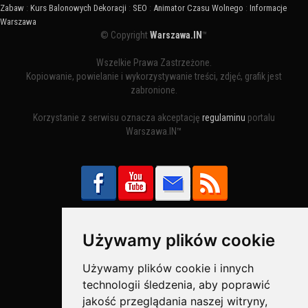
Zabaw
:
Kurs Balonowych Dekoracji
:
SEO
:
Animator Czasu Wolnego
:
Informacje
Warszawa
© Copyright
Warszawa.IN
™
Wszelkie Prawa Zastrzeżone.
Kopiowanie, powielanie i wykorzystywanie treści, zdjęć, grafik jest
zabronione.
Korzystanie z serwisu oznacza akceptację
regulaminu
portalu
Warszawa.IN™
Używamy plików cookie
Bezpieczne Płatności obsługuje:
Używamy plików cookie i innych
technologii śledzenia, aby poprawić
jakość przeglądania naszej witryny,