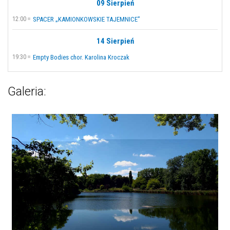
09 Sierpień
12:00
SPACER „KAMIONKOWSKIE TAJEMNICE”
14 Sierpień
19:30
Empty Bodies chor. Karolina Kroczak
Galeria: