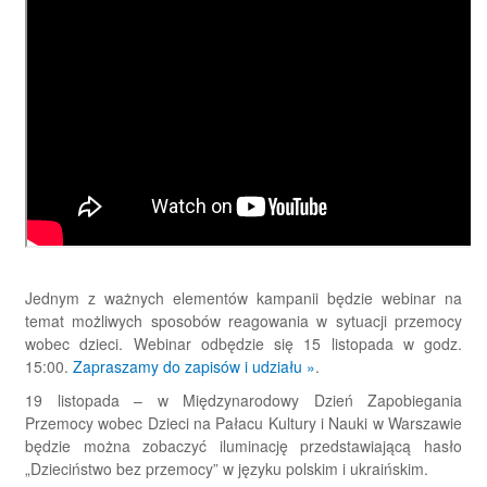
Jednym z ważnych elementów kampanii będzie webinar na
temat możliwych sposobów reagowania w sytuacji przemocy
wobec dzieci. Webinar odbędzie się 15 listopada w godz.
15:00.
Zapraszamy do zapisów i udziału »
.
19 listopada – w Międzynarodowy Dzień Zapobiegania
Przemocy wobec Dzieci na Pałacu Kultury i Nauki w Warszawie
będzie można zobaczyć iluminację przedstawiającą hasło
„Dzieciństwo bez przemocy” w języku polskim i ukraińskim.