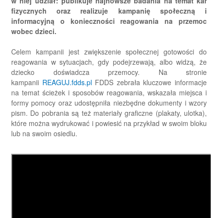
w niej udział: publikuje najnowsze badania na temat kar
fizycznych oraz realizuje kampanię społeczną i
informacyjną o konieczności reagowania na przemoc
wobec dzieci.
Celem kampanii jest zwiększenie społecznej gotowości do
reagowania w sytuacjach, gdy podejrzewają, albo widzą, że
dziecko doświadcza przemocy. Na stronie
(otwiera
kampanii
REAGUJ.fdds.pl
FDDS zebrała kluczowe informacje
się
na temat ścieżek i sposobów reagowania, wskazała miejsca i
w
formy pomocy oraz udostępniła niezbędne dokumenty i wzory
nowej
pism. Do pobrania są też materiały graficzne (plakaty, ulotka),
karcie)
które można wydrukować i powiesić na przykład w swoim bloku
lub na swoim osiedlu.