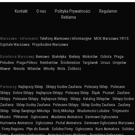
Kontakt
O nas
Polityka Prywatności
Regulamin
Reklama
Warszawa - Informator:
Telefony Alarmowe i Informacyjne
:
MCK Warszawa 19115
:
Szpitale Warszawa
:
Przychodnie Warszawa
Dzielnice Warszawy:
Bemowo
:
Białołęka
:
Bielany
:
Mokotów
:
Ochota
:
Praga-
Południe
:
Praga-Północ
:
Rembertów
:
Śródmieście
:
Targówek
:
Ursus
:
Ursynów
:
Wawer
:
Wesoła
:
Wilanów
:
Włochy
:
Wola
:
Żoliborz
Partnerzy:
Najlepszy Sklep
:
Sklepy Godne Zaufania
:
Polecany Sklep
:
Polecane
Sklepy
:
Dobre Sklepy
:
Najlepsze Sklepy
:
Polecany Sklep
:
Śląsk
:
Poznań
:
Zaufane
Sklepy
:
Polecane Sklepy
:
Najlepsze Sklepy
:
Sklepy
:
Katalog Sklepów
:
Sklepy Godne
Zaufania
:
Sklep Godny Zaufania
:
Polecane Sklepy
:
Sklep Godny Zaufania
:
Zaufany
Sklep
:
Sklep Świętego Mikołaja
:
Strój Mikołaja
:
Wiadomości Lokalne
:
Trójmiasto
:
Miasto
:
PINternet
:
Ogłoszenia
:
Akademia Animatora
:
Darmowe Ogłoszenia
:
Hurtownia Animatora
:
Ogłoszenia
:
Portal Animatora
:
Darmowe Ogłoszenia Warszawa
:
Firmy Regionu
:
Płyn do Baniek
:
Solidne Firmy
:
Ogłoszenia
:
Kurs Animatora
:
Solidna
Firma
:
Bezpłatne Ogłoszenia
:
Animator Czasu Wolnego
:
Bezpłatne Ogłoszenia