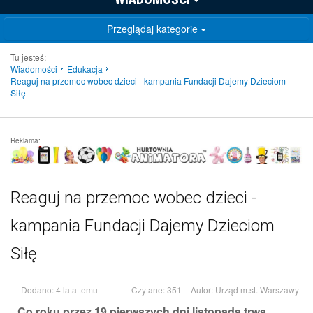
Przeglądaj kategorie
Tu jesteś:
Wiadomości
Edukacja
Reaguj na przemoc wobec dzieci - kampania Fundacji Dajemy Dzieciom
Siłę
Reklama:
Reaguj na przemoc wobec dzieci -
kampania Fundacji Dajemy Dzieciom
Siłę
Dodano: 4 lata temu
Czytane: 351
Autor:
Urząd m.st. Warszawy
Co roku przez 19 pierwszych dni listopada trwa