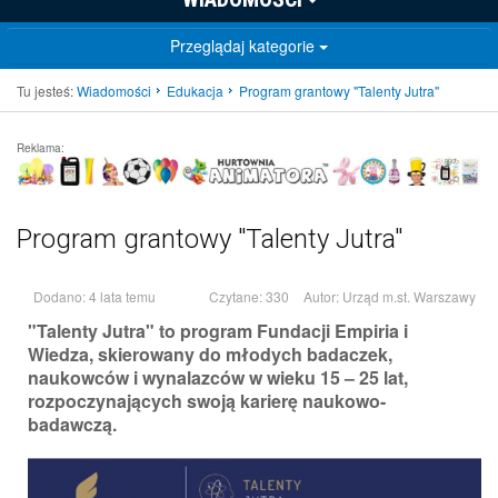
Przeglądaj kategorie
Tu jesteś:
Wiadomości
Edukacja
Program grantowy "Talenty Jutra"
Reklama:
Program grantowy "Talenty Jutra"
Dodano: 4 lata temu
Czytane: 330
Autor:
Urząd m.st. Warszawy
"Talenty Jutra" to program Fundacji Empiria i
Wiedza, skierowany do młodych badaczek,
naukowców i wynalazców w wieku 15 – 25 lat,
rozpoczynających swoją karierę naukowo-
badawczą.