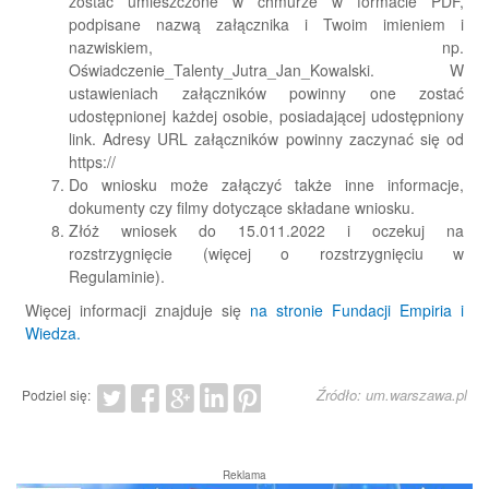
zostać umieszczone w chmurze w formacie PDF,
podpisane nazwą załącznika i Twoim imieniem i
nazwiskiem, np.
Oświadczenie_Talenty_Jutra_Jan_Kowalski. W
ustawieniach załączników powinny one zostać
udostępnionej każdej osobie, posiadającej udostępniony
link. Adresy URL załączników powinny zaczynać się od
https://
Do wniosku może załączyć także inne informacje,
dokumenty czy filmy dotyczące składane wniosku.
Złóż wniosek do 15.011.2022 i oczekuj na
rozstrzygnięcie (więcej o rozstrzygnięciu w
Regulaminie).
Więcej informacji znajduje się
na stronie Fundacji Empiria i
Wiedza.
Źródło: um.warszawa.pl
Podziel się:
Reklama