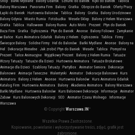
Shop
:
Bańki Mydlane
:
Balony Gdańsk
:
Sznurki do Baniek
:
Kijki do Baniek
:
Tablica
:
Balony Warszawa
:
Panorama Firm
:
Balony
:
Gratka
:
Obręcze do Baniek
:
Oferty Pracy
:
Łapki do Baniek
:
Hurtownia Balonów
:
Tablica
:
Balony
:
Gratka
:
Balony Urodzinowe
:
Balony Gdynia
:
Miasto Rumia
:
Fotobudka
:
Wesele Sklep
:
Balony z Helem Warszawa
:
Gratka
:
Tablica
:
Halloween
:
Balony Rumia
:
Auto Moto
:
Prezent
:
Płyn do Baniek
:
Baza Firm
:
Gratka
:
Ogłoszenia
:
Płyn do Baniek
:
Anonse
:
Balony Foliowe
:
Zamykanie
w Bańce
:
Kurs Animatora Gdańsk
:
Balony z Helem
:
Ogłoszenia
:
Tablica
:
Firmy
:
Świecące Balony
:
Solidne Firmy
:
Hel do Balonów
:
Bańki Mydlane
:
Anonse
:
Balony na
Hel
:
Dekoracje Weselne
:
Jak zrobić Płyn do Baniek
:
Wesele
:
Tablica
:
Pomysł na
Prezent
:
Tańce Animacyjne
:
Wyjątkowy Prezent
:
Balony z Helem Rumia
:
Tatuaże
:
Wzory Tatuaży
:
Tatuaże dla Dzieci
:
Hurtownia Animatora
:
Tatuaże Brokatowe
:
Animacje dla Dzieci
:
Szablony Tatuaży
:
PartyBox
:
Animator Seniora
:
Dekoracje
Balonowe
:
Animacje Taneczne
:
Walentynki
:
Animator
:
Dekoracje Balonowe
:
Kurs
Animatora
:
Balony z Helem
:
Anonse
:
Hurtownia Balonów
:
Kurs Animatora Gdańsk
:
Katalog Firm
:
Hurtownia Animatora
:
Balony
:
Akademia Animatora
:
Balony Warszawa
:
Bańki Mydlane
:
Hurtownia Balonów
:
Kurs Balonowe Dekoracje
:
Informacje
:
Animator
Zabaw
:
Kurs Balonowych Dekoracji
:
SEO
:
Animator Czasu Wolnego
:
Informacje
Warszawa
© Copyright
Warszawa.IN
™
Wszelkie Prawa Zastrzeżone.
Kopiowanie, powielanie i wykorzystywanie treści, zdjęć, grafik jest
zabronione.