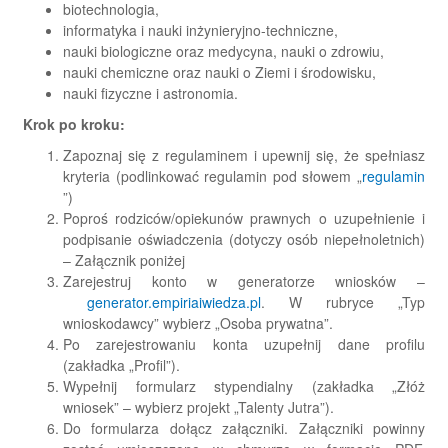
biotechnologia,
informatyka i nauki inżynieryjno-techniczne,
nauki biologiczne oraz medycyna, nauki o zdrowiu,
nauki chemiczne oraz nauki o Ziemi i środowisku,
nauki fizyczne i astronomia.
Krok po kroku:
Zapoznaj się z regulaminem i upewnij się, że spełniasz
kryteria (podlinkować regulamin pod słowem „
regulamin
(otwiera
”)
się
Poproś rodziców/opiekunów prawnych o uzupełnienie i
w
podpisanie oświadczenia (dotyczy osób niepełnoletnich)
nowej
– Załącznik poniżej
karcie)
Zarejestruj konto w generatorze wniosków –
(otwiera
generator.empiriaiwiedza.pl
. W rubryce „Typ
się
wnioskodawcy” wybierz „Osoba prywatna”.
w
Po zarejestrowaniu konta uzupełnij dane profilu
nowej
(zakładka „Profil”).
karcie)
Wypełnij formularz stypendialny (zakładka „Złóż
wniosek” – wybierz projekt „Talenty Jutra”).
Do formularza dołącz załączniki. Załączniki powinny