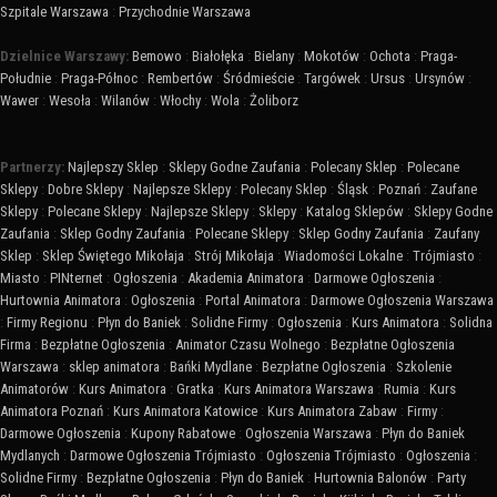
Szpitale Warszawa
:
Przychodnie Warszawa
Dzielnice Warszawy:
Bemowo
:
Białołęka
:
Bielany
:
Mokotów
:
Ochota
:
Praga-
Południe
:
Praga-Północ
:
Rembertów
:
Śródmieście
:
Targówek
:
Ursus
:
Ursynów
:
Wawer
:
Wesoła
:
Wilanów
:
Włochy
:
Wola
:
Żoliborz
Partnerzy:
Najlepszy Sklep
:
Sklepy Godne Zaufania
:
Polecany Sklep
:
Polecane
Sklepy
:
Dobre Sklepy
:
Najlepsze Sklepy
:
Polecany Sklep
:
Śląsk
:
Poznań
:
Zaufane
Sklepy
:
Polecane Sklepy
:
Najlepsze Sklepy
:
Sklepy
:
Katalog Sklepów
:
Sklepy Godne
Zaufania
:
Sklep Godny Zaufania
:
Polecane Sklepy
:
Sklep Godny Zaufania
:
Zaufany
Sklep
:
Sklep Świętego Mikołaja
:
Strój Mikołaja
:
Wiadomości Lokalne
:
Trójmiasto
:
Miasto
:
PINternet
:
Ogłoszenia
:
Akademia Animatora
:
Darmowe Ogłoszenia
:
Hurtownia Animatora
:
Ogłoszenia
:
Portal Animatora
:
Darmowe Ogłoszenia Warszawa
:
Firmy Regionu
:
Płyn do Baniek
:
Solidne Firmy
:
Ogłoszenia
:
Kurs Animatora
:
Solidna
Firma
:
Bezpłatne Ogłoszenia
:
Animator Czasu Wolnego
:
Bezpłatne Ogłoszenia
Warszawa
:
sklep animatora
:
Bańki Mydlane
:
Bezpłatne Ogłoszenia
:
Szkolenie
Animatorów
:
Kurs Animatora
:
Gratka
:
Kurs Animatora Warszawa
:
Rumia
:
Kurs
Animatora Poznań
:
Kurs Animatora Katowice
:
Kurs Animatora Zabaw
:
Firmy
:
Darmowe Ogłoszenia
:
Kupony Rabatowe
:
Ogłoszenia Warszawa
:
Płyn do Baniek
Mydlanych
:
Darmowe Ogłoszenia Trójmiasto
:
Ogłoszenia Trójmiasto
:
Ogłoszenia
:
Solidne Firmy
:
Bezpłatne Ogłoszenia
:
Płyn do Baniek
:
Hurtownia Balonów
:
Party