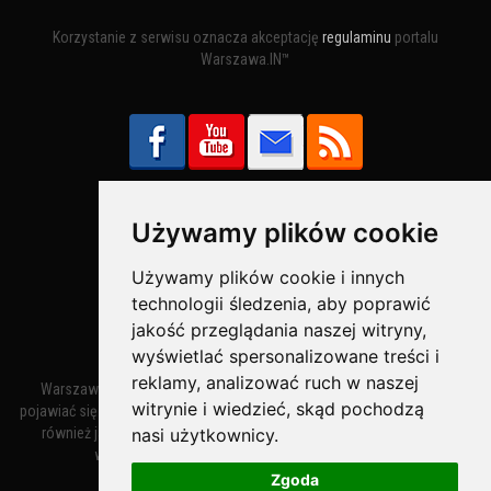
Korzystanie z serwisu oznacza akceptację
regulaminu
portalu
Warszawa.IN™
Używamy plików cookie
Bezpieczne Płatności obsługuje:
Używamy plików cookie i innych
technologii śledzenia, aby poprawić
jakość przeglądania naszej witryny,
wyświetlać spersonalizowane treści i
reklamy, analizować ruch w naszej
Warszawa – miasto stołeczne Warszawa. Nazwa miasta zaczęła
witrynie i wiedzieć, skąd pochodzą
pojawiać się w dokumentach w XIV wieku jako Warszewa, a od XV wieku
nasi użytkownicy.
również jako Warszowa. Zmiana nazwy na Warszawa w XV wieku
wynikała z mazowieckiej wymowy dialektycznej.
Zgoda