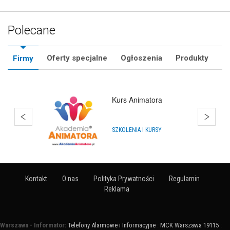
Polecane
Oferty specjalne
Ogłoszenia
Produkty
Firmy
a
Hurtownia Balonów
Y
HURTOWNIE
Kontakt
O nas
Polityka Prywatności
Regulamin
Reklama
Warszawa - Informator:
Telefony Alarmowe i Informacyjne
:
MCK Warszawa 19115
: