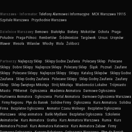
Warszawa - Informator:
Telefony Alarmowe i Informacyjne
:
MCK Warszawa 19115
:
Szpitale Warszawa
:
Przychodnie Warszawa
Dzielnice Warszawy:
Bemowo
:
Białołęka
:
Bielany
:
Mokotów
:
Ochota
:
Praga-
Południe
:
Praga-Północ
:
Rembertów
:
Śródmieście
:
Targówek
:
Ursus
:
Ursynów
:
Wawer
:
Wesoła
:
Wilanów
:
Włochy
:
Wola
:
Żoliborz
Partnerzy:
Najlepszy Sklep
:
Sklepy Godne Zaufania
:
Polecany Sklep
:
Polecane
Sklepy
:
Dobre Sklepy
:
Najlepsze Sklepy
:
Polecany Sklep
:
Śląsk
:
Poznań
:
Zaufane
Sklepy
:
Polecane Sklepy
:
Najlepsze Sklepy
:
Sklepy
:
Katalog Sklepów
:
Sklepy Godne
Zaufania
:
Sklep Godny Zaufania
:
Polecane Sklepy
:
Sklep Godny Zaufania
:
Zaufany
Sklep
:
Sklep Świętego Mikołaja
:
Strój Mikołaja
:
Wiadomości Lokalne
:
Trójmiasto
:
Miasto
:
PINternet
:
Ogłoszenia
:
Akademia Animatora
:
Darmowe Ogłoszenia
:
Hurtownia Animatora
:
Ogłoszenia
:
Portal Animatora
:
Darmowe Ogłoszenia Warszawa
:
Firmy Regionu
:
Płyn do Baniek
:
Solidne Firmy
:
Ogłoszenia
:
Kurs Animatora
:
Solidna
Firma
:
Bezpłatne Ogłoszenia
:
Animator Czasu Wolnego
:
Bezpłatne Ogłoszenia
Warszawa
:
sklep animatora
:
Bańki Mydlane
:
Bezpłatne Ogłoszenia
:
Szkolenie
Animatorów
:
Kurs Animatora
:
Gratka
:
Kurs Animatora Warszawa
:
Rumia
:
Kurs
Animatora Poznań
:
Kurs Animatora Katowice
:
Kurs Animatora Zabaw
:
Firmy
:
Darmowe Ogłoszenia
:
Kupony Rabatowe
:
Ogłoszenia Warszawa
:
Płyn do Baniek