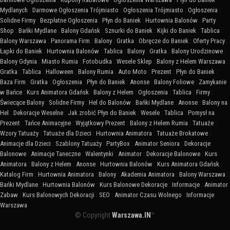
Mydlanych
:
Darmowe Ogłoszenia Trójmiasto
:
Ogłoszenia Trójmiasto
:
Ogłoszenia
:
Solidne Firmy
:
Bezpłatne Ogłoszenia
:
Płyn do Baniek
:
Hurtownia Balonów
:
Party
Shop
:
Bańki Mydlane
:
Balony Gdańsk
:
Sznurki do Baniek
:
Kijki do Baniek
:
Tablica
:
Balony Warszawa
:
Panorama Firm
:
Balony
:
Gratka
:
Obręcze do Baniek
:
Oferty Pracy
:
Łapki do Baniek
:
Hurtownia Balonów
:
Tablica
:
Balony
:
Gratka
:
Balony Urodzinowe
:
Balony Gdynia
:
Miasto Rumia
:
Fotobudka
:
Wesele Sklep
:
Balony z Helem Warszawa
:
Gratka
:
Tablica
:
Halloween
:
Balony Rumia
:
Auto Moto
:
Prezent
:
Płyn do Baniek
:
Baza Firm
:
Gratka
:
Ogłoszenia
:
Płyn do Baniek
:
Anonse
:
Balony Foliowe
:
Zamykanie
w Bańce
:
Kurs Animatora Gdańsk
:
Balony z Helem
:
Ogłoszenia
:
Tablica
:
Firmy
:
Świecące Balony
:
Solidne Firmy
:
Hel do Balonów
:
Bańki Mydlane
:
Anonse
:
Balony na
Hel
:
Dekoracje Weselne
:
Jak zrobić Płyn do Baniek
:
Wesele
:
Tablica
:
Pomysł na
Prezent
:
Tańce Animacyjne
:
Wyjątkowy Prezent
:
Balony z Helem Rumia
:
Tatuaże
:
Wzory Tatuaży
:
Tatuaże dla Dzieci
:
Hurtownia Animatora
:
Tatuaże Brokatowe
:
Animacje dla Dzieci
:
Szablony Tatuaży
:
PartyBox
:
Animator Seniora
:
Dekoracje
Balonowe
:
Animacje Taneczne
:
Walentynki
:
Animator
:
Dekoracje Balonowe
:
Kurs
Animatora
:
Balony z Helem
:
Anonse
:
Hurtownia Balonów
:
Kurs Animatora Gdańsk
:
Katalog Firm
:
Hurtownia Animatora
:
Balony
:
Akademia Animatora
:
Balony Warszawa
:
Bańki Mydlane
:
Hurtownia Balonów
:
Kurs Balonowe Dekoracje
:
Informacje
:
Animator
Zabaw
:
Kurs Balonowych Dekoracji
:
SEO
:
Animator Czasu Wolnego
:
Informacje
Warszawa
© Copyright
Warszawa.IN
™