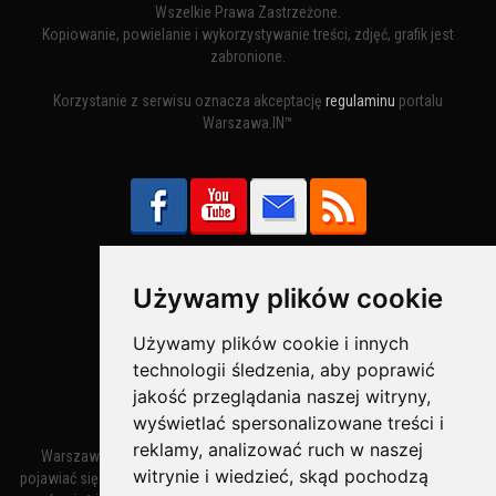
Wszelkie Prawa Zastrzeżone.
Kopiowanie, powielanie i wykorzystywanie treści, zdjęć, grafik jest
zabronione.
Korzystanie z serwisu oznacza akceptację
regulaminu
portalu
Warszawa.IN™
Używamy plików cookie
Bezpieczne Płatności obsługuje:
Używamy plików cookie i innych
technologii śledzenia, aby poprawić
jakość przeglądania naszej witryny,
wyświetlać spersonalizowane treści i
reklamy, analizować ruch w naszej
Warszawa – miasto stołeczne Warszawa. Nazwa miasta zaczęła
witrynie i wiedzieć, skąd pochodzą
pojawiać się w dokumentach w XIV wieku jako Warszewa, a od XV wieku