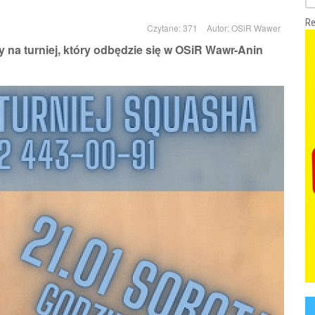
Re
Czytane: 371
Autor:
OSiR Wawer
na turniej, który odbędzie się w OSiR Wawr-Anin