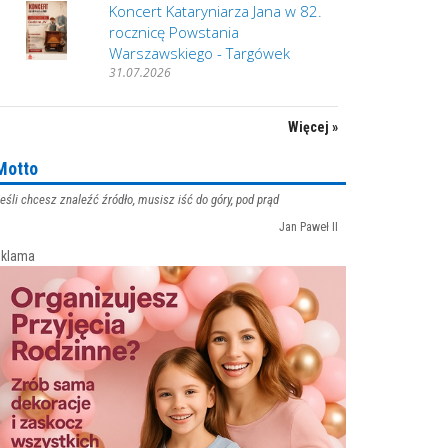
Koncert Kataryniarza Jana w 82.
rocznicę Powstania
Warszawskiego - Targówek
31.07.2026
Więcej »
Motto
eśli chcesz znaleźć źródło, musisz iść do góry, pod prąd
Jan Paweł II
klama