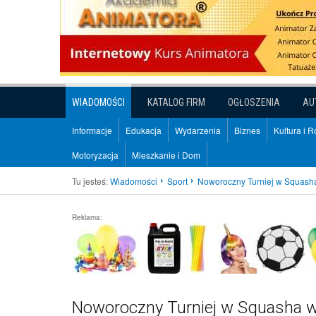
WIADOMOŚCI
KATALOG FIRM
OGŁOSZENIA
AU
Informacje
Edukacja
Wydarzenia
Biznes
Kultura i 
Motoryzacja
Mieszkanie i Dom
Tu jesteś:
Wiadomości
Sport
Noworoczny Turniej w Squash
Reklama:
Noworoczny Turniej w Squasha 