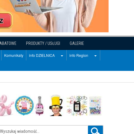
RABATOWE
PRODUKTY / USŁUGI
GALERIE
Komunikaty
info DZIELNICA
info Region