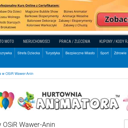
TO MOTO
NIERUCHOMOŚCI
PRACA / ZLECENIA
KUPONY / KODY 
Rozrywka
Strefa Dziecka
Turystyka
Bezpieczne Miasto
Sport
Zdrowie
a w OSiR Wawer-Anin
w OSiR Wawer-Anin