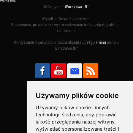
Warszawa
© Copyright
Warszawa.IN
™
Wszelkie Prawa Zastrzeżone.
Kopiowanie, powielanie i wykorzystywanie treści, zdjęć, grafik jest
zabronione.
Korzystanie z serwisu oznacza akceptację
regulaminu
portalu
Warszawa.IN™
Używamy plików cookie
Bezpieczne Płatności obsługuje:
Używamy plików cookie i innych
technologii śledzenia, aby poprawić
jakość przeglądania naszej witryny,
wyświetlać spersonalizowane treści i