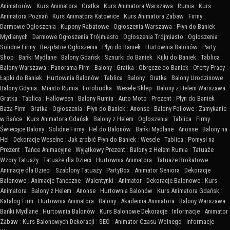
Animatorów
:
Kurs Animatora
:
Gratka
:
Kurs Animatora Warszawa
:
Rumia
:
Kurs
Animatora Poznań
:
Kurs Animatora Katowice
:
Kurs Animatora Zabaw
:
Firmy
:
Darmowe Ogłoszenia
:
Kupony Rabatowe
:
Ogłoszenia Warszawa
:
Płyn do Baniek
Mydlanych
:
Darmowe Ogłoszenia Trójmiasto
:
Ogłoszenia Trójmiasto
:
Ogłoszenia
:
Solidne Firmy
:
Bezpłatne Ogłoszenia
:
Płyn do Baniek
:
Hurtownia Balonów
:
Party
Shop
:
Bańki Mydlane
:
Balony Gdańsk
:
Sznurki do Baniek
:
Kijki do Baniek
:
Tablica
:
Balony Warszawa
:
Panorama Firm
:
Balony
:
Gratka
:
Obręcze do Baniek
:
Oferty Pracy
:
Łapki do Baniek
:
Hurtownia Balonów
:
Tablica
:
Balony
:
Gratka
:
Balony Urodzinowe
:
Balony Gdynia
:
Miasto Rumia
:
Fotobudka
:
Wesele Sklep
:
Balony z Helem Warszawa
:
Gratka
:
Tablica
:
Halloween
:
Balony Rumia
:
Auto Moto
:
Prezent
:
Płyn do Baniek
:
Baza Firm
:
Gratka
:
Ogłoszenia
:
Płyn do Baniek
:
Anonse
:
Balony Foliowe
:
Zamykanie
w Bańce
:
Kurs Animatora Gdańsk
:
Balony z Helem
:
Ogłoszenia
:
Tablica
:
Firmy
:
Świecące Balony
:
Solidne Firmy
:
Hel do Balonów
:
Bańki Mydlane
:
Anonse
:
Balony na
Hel
:
Dekoracje Weselne
:
Jak zrobić Płyn do Baniek
:
Wesele
:
Tablica
:
Pomysł na
Prezent
:
Tańce Animacyjne
:
Wyjątkowy Prezent
:
Balony z Helem Rumia
:
Tatuaże
:
Wzory Tatuaży
:
Tatuaże dla Dzieci
:
Hurtownia Animatora
:
Tatuaże Brokatowe
:
Animacje dla Dzieci
:
Szablony Tatuaży
:
PartyBox
:
Animator Seniora
:
Dekoracje
Balonowe
:
Animacje Taneczne
:
Walentynki
:
Animator
:
Dekoracje Balonowe
:
Kurs
Animatora
:
Balony z Helem
:
Anonse
:
Hurtownia Balonów
:
Kurs Animatora Gdańsk
:
Katalog Firm
:
Hurtownia Animatora
:
Balony
:
Akademia Animatora
:
Balony Warszawa
:
Bańki Mydlane
:
Hurtownia Balonów
:
Kurs Balonowe Dekoracje
:
Informacje
:
Animator
Zabaw
:
Kurs Balonowych Dekoracji
:
SEO
:
Animator Czasu Wolnego
:
Informacje