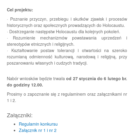
Cel projektu:
· Poznanie przyczyn, przebiegu i skutków zjawisk i procesów
historycznych oraz społecznych prowadzących do Holocaustu.
· Dostrzeganie następstw Holocaustu dla kolejnych pokoleń.
· Rozumienie mechanizmów powstawania uprzedzeń i
stereotypów etnicznych i religijnych.
· Kształtowanie postaw tolerancji i otwartości na szeroko
rozumianą odmienność kulturową, narodową i religijną, przy
poszanowaniu własnych i cudzych tradycji.
Nabór wniosków będzie trwała
od 27 stycznia do 6 lutego br.
do godziny 12.00.
Prosimy o zapoznanie się z regulaminem oraz załącznikami nr
1 i 2.
Załączniki:
(otwiera
Regulamin konkursu
się
Załącznik nr 1 i nr 2