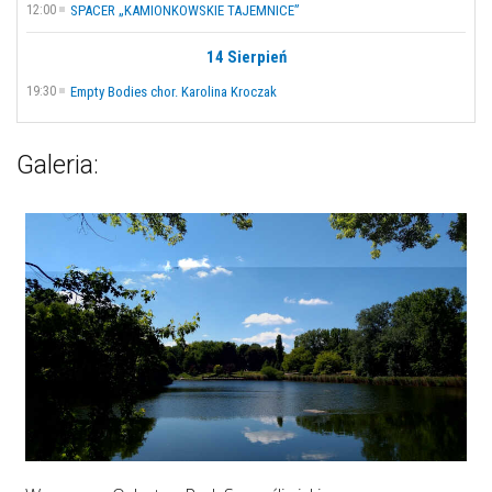
12:00
SPACER „KAMIONKOWSKIE TAJEMNICE”
14 Sierpień
19:30
Empty Bodies chor. Karolina Kroczak
Galeria: