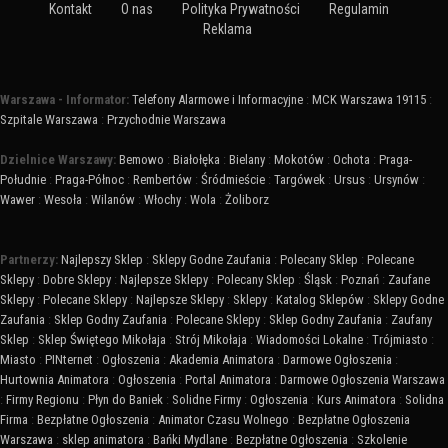
Kontakt
O nas
Polityka Prywatności
Regulamin
Reklama
Warszawa - Informator:
Telefony Alarmowe i Informacyjne
:
MCK Warszawa 19115
:
Szpitale Warszawa
:
Przychodnie Warszawa
Dzielnice Warszawy:
Bemowo
:
Białołęka
:
Bielany
:
Mokotów
:
Ochota
:
Praga-
Południe
:
Praga-Północ
:
Rembertów
:
Śródmieście
:
Targówek
:
Ursus
:
Ursynów
:
Wawer
:
Wesoła
:
Wilanów
:
Włochy
:
Wola
:
Żoliborz
Partnerzy:
Najlepszy Sklep
:
Sklepy Godne Zaufania
:
Polecany Sklep
:
Polecane
Sklepy
:
Dobre Sklepy
:
Najlepsze Sklepy
:
Polecany Sklep
:
Śląsk
:
Poznań
:
Zaufane
Sklepy
:
Polecane Sklepy
:
Najlepsze Sklepy
:
Sklepy
:
Katalog Sklepów
:
Sklepy Godne
Zaufania
:
Sklep Godny Zaufania
:
Polecane Sklepy
:
Sklep Godny Zaufania
:
Zaufany
Sklep
:
Sklep Świętego Mikołaja
:
Strój Mikołaja
:
Wiadomości Lokalne
:
Trójmiasto
:
Miasto
:
PINternet
:
Ogłoszenia
:
Akademia Animatora
:
Darmowe Ogłoszenia
:
Hurtownia Animatora
:
Ogłoszenia
:
Portal Animatora
:
Darmowe Ogłoszenia Warszawa
:
Firmy Regionu
:
Płyn do Baniek
:
Solidne Firmy
:
Ogłoszenia
:
Kurs Animatora
:
Solidna
Firma
:
Bezpłatne Ogłoszenia
:
Animator Czasu Wolnego
:
Bezpłatne Ogłoszenia
Warszawa
:
sklep animatora
:
Bańki Mydlane
:
Bezpłatne Ogłoszenia
:
Szkolenie