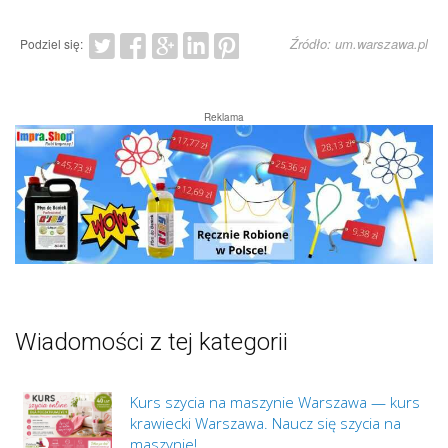
w
nowej
Źródło: um.warszawa.pl
Podziel się:
karcie)
Reklama
Wiadomości z tej kategorii
Kurs szycia na maszynie Warszawa — kurs
krawiecki Warszawa. Naucz się szycia na
maszynie!