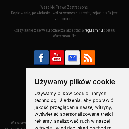
Wszelkie Prawa Zastrzeżone.
Kopiowanie, powielanie i wykorzystywanie treści, zdjęć, grafik jest
zabronione.
Korzystanie z serwisu oznacza akceptację
regulaminu
portalu
Warszawa.IN™
Używamy plików cookie
Bezpieczne Płatności obsługuje:
Używamy plików cookie i innych
technologii śledzenia, aby poprawić
jakość przeglądania naszej witryny,
wyświetlać spersonalizowane treści i
reklamy, analizować ruch w naszej
Warszawa – miasto stołeczne Warszawa. Nazwa miasta zaczęła
witrynie i wiedzieć, skąd pochodzą
pojawiać się w dokumentach w XIV wieku jako Warszewa, a od XV wieku