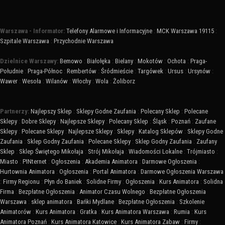
Warszawa - Informator:
Telefony Alarmowe i Informacyjne
:
MCK Warszawa 19115
:
Szpitale Warszawa
:
Przychodnie Warszawa
Dzielnice Warszawy:
Bemowo
:
Białołęka
:
Bielany
:
Mokotów
:
Ochota
:
Praga-
Południe
:
Praga-Północ
:
Rembertów
:
Śródmieście
:
Targówek
:
Ursus
:
Ursynów
:
Wawer
:
Wesoła
:
Wilanów
:
Włochy
:
Wola
:
Żoliborz
Partnerzy:
Najlepszy Sklep
:
Sklepy Godne Zaufania
:
Polecany Sklep
:
Polecane
Sklepy
:
Dobre Sklepy
:
Najlepsze Sklepy
:
Polecany Sklep
:
Śląsk
:
Poznań
:
Zaufane
Sklepy
:
Polecane Sklepy
:
Najlepsze Sklepy
:
Sklepy
:
Katalog Sklepów
:
Sklepy Godne
Zaufania
:
Sklep Godny Zaufania
:
Polecane Sklepy
:
Sklep Godny Zaufania
:
Zaufany
Sklep
:
Sklep Świętego Mikołaja
:
Strój Mikołaja
:
Wiadomości Lokalne
:
Trójmiasto
:
Miasto
:
PINternet
:
Ogłoszenia
:
Akademia Animatora
:
Darmowe Ogłoszenia
:
Hurtownia Animatora
:
Ogłoszenia
:
Portal Animatora
:
Darmowe Ogłoszenia Warszawa
:
Firmy Regionu
:
Płyn do Baniek
:
Solidne Firmy
:
Ogłoszenia
:
Kurs Animatora
:
Solidna
Firma
:
Bezpłatne Ogłoszenia
:
Animator Czasu Wolnego
:
Bezpłatne Ogłoszenia
Warszawa
:
sklep animatora
:
Bańki Mydlane
:
Bezpłatne Ogłoszenia
:
Szkolenie
Animatorów
:
Kurs Animatora
:
Gratka
:
Kurs Animatora Warszawa
:
Rumia
:
Kurs
Animatora Poznań
:
Kurs Animatora Katowice
:
Kurs Animatora Zabaw
:
Firmy
: