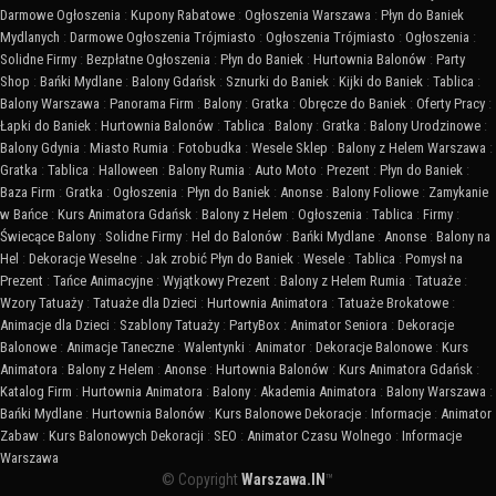
Darmowe Ogłoszenia
:
Kupony Rabatowe
:
Ogłoszenia Warszawa
:
Płyn do Baniek
Mydlanych
:
Darmowe Ogłoszenia Trójmiasto
:
Ogłoszenia Trójmiasto
:
Ogłoszenia
:
Solidne Firmy
:
Bezpłatne Ogłoszenia
:
Płyn do Baniek
:
Hurtownia Balonów
:
Party
Shop
:
Bańki Mydlane
:
Balony Gdańsk
:
Sznurki do Baniek
:
Kijki do Baniek
:
Tablica
:
Balony Warszawa
:
Panorama Firm
:
Balony
:
Gratka
:
Obręcze do Baniek
:
Oferty Pracy
:
Łapki do Baniek
:
Hurtownia Balonów
:
Tablica
:
Balony
:
Gratka
:
Balony Urodzinowe
:
Balony Gdynia
:
Miasto Rumia
:
Fotobudka
:
Wesele Sklep
:
Balony z Helem Warszawa
:
Gratka
:
Tablica
:
Halloween
:
Balony Rumia
:
Auto Moto
:
Prezent
:
Płyn do Baniek
:
Baza Firm
:
Gratka
:
Ogłoszenia
:
Płyn do Baniek
:
Anonse
:
Balony Foliowe
:
Zamykanie
w Bańce
:
Kurs Animatora Gdańsk
:
Balony z Helem
:
Ogłoszenia
:
Tablica
:
Firmy
:
Świecące Balony
:
Solidne Firmy
:
Hel do Balonów
:
Bańki Mydlane
:
Anonse
:
Balony na
Hel
:
Dekoracje Weselne
:
Jak zrobić Płyn do Baniek
:
Wesele
:
Tablica
:
Pomysł na
Prezent
:
Tańce Animacyjne
:
Wyjątkowy Prezent
:
Balony z Helem Rumia
:
Tatuaże
:
Wzory Tatuaży
:
Tatuaże dla Dzieci
:
Hurtownia Animatora
:
Tatuaże Brokatowe
:
Animacje dla Dzieci
:
Szablony Tatuaży
:
PartyBox
:
Animator Seniora
:
Dekoracje
Balonowe
:
Animacje Taneczne
:
Walentynki
:
Animator
:
Dekoracje Balonowe
:
Kurs
Animatora
:
Balony z Helem
:
Anonse
:
Hurtownia Balonów
:
Kurs Animatora Gdańsk
:
Katalog Firm
:
Hurtownia Animatora
:
Balony
:
Akademia Animatora
:
Balony Warszawa
:
Bańki Mydlane
:
Hurtownia Balonów
:
Kurs Balonowe Dekoracje
:
Informacje
:
Animator
Zabaw
:
Kurs Balonowych Dekoracji
:
SEO
:
Animator Czasu Wolnego
:
Informacje
Warszawa
© Copyright
Warszawa.IN
™