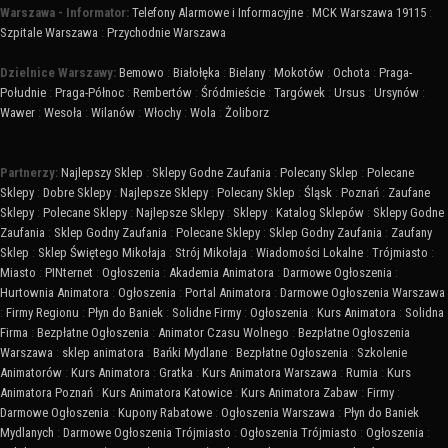
Warszawa - Informator:
Telefony Alarmowe i Informacyjne
:
MCK Warszawa 19115
:
Szpitale Warszawa
:
Przychodnie Warszawa
Dzielnice Warszawy:
Bemowo
:
Białołęka
:
Bielany
:
Mokotów
:
Ochota
:
Praga-
Południe
:
Praga-Północ
:
Rembertów
:
Śródmieście
:
Targówek
:
Ursus
:
Ursynów
:
Wawer
:
Wesoła
:
Wilanów
:
Włochy
:
Wola
:
Żoliborz
Partnerzy:
Najlepszy Sklep
:
Sklepy Godne Zaufania
:
Polecany Sklep
:
Polecane
Sklepy
:
Dobre Sklepy
:
Najlepsze Sklepy
:
Polecany Sklep
:
Śląsk
:
Poznań
:
Zaufane
Sklepy
:
Polecane Sklepy
:
Najlepsze Sklepy
:
Sklepy
:
Katalog Sklepów
:
Sklepy Godne
Zaufania
:
Sklep Godny Zaufania
:
Polecane Sklepy
:
Sklep Godny Zaufania
:
Zaufany
Sklep
:
Sklep Świętego Mikołaja
:
Strój Mikołaja
:
Wiadomości Lokalne
:
Trójmiasto
:
Miasto
:
PINternet
:
Ogłoszenia
:
Akademia Animatora
:
Darmowe Ogłoszenia
:
Hurtownia Animatora
:
Ogłoszenia
:
Portal Animatora
:
Darmowe Ogłoszenia Warszawa
:
Firmy Regionu
:
Płyn do Baniek
:
Solidne Firmy
:
Ogłoszenia
:
Kurs Animatora
:
Solidna
Firma
:
Bezpłatne Ogłoszenia
:
Animator Czasu Wolnego
:
Bezpłatne Ogłoszenia
Warszawa
:
sklep animatora
:
Bańki Mydlane
:
Bezpłatne Ogłoszenia
:
Szkolenie
Animatorów
:
Kurs Animatora
:
Gratka
:
Kurs Animatora Warszawa
:
Rumia
:
Kurs
Animatora Poznań
:
Kurs Animatora Katowice
:
Kurs Animatora Zabaw
:
Firmy
:
Darmowe Ogłoszenia
:
Kupony Rabatowe
:
Ogłoszenia Warszawa
:
Płyn do Baniek
Mydlanych
:
Darmowe Ogłoszenia Trójmiasto
:
Ogłoszenia Trójmiasto
:
Ogłoszenia
: