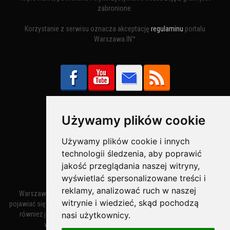
zabronione.
Korzystanie z serwisu oznacza akceptację
regulaminu
portalu
Warszawa.IN™
Używamy plików cookie
Bezpieczne Płatności obsługuje:
Używamy plików cookie i innych
technologii śledzenia, aby poprawić
jakość przeglądania naszej witryny,
wyświetlać spersonalizowane treści i
reklamy, analizować ruch w naszej
Warszawa – miasto stołeczne Warszawa. Nazwa miasta zaczęła
witrynie i wiedzieć, skąd pochodzą
pojawiać się w dokumentach w XIV wieku jako Warszewa, a od XV wieku
nasi użytkownicy.
również jako Warszowa. Zmiana nazwy na Warszawa w XV wieku
wynikała z mazowieckiej wymowy dialektycznej.