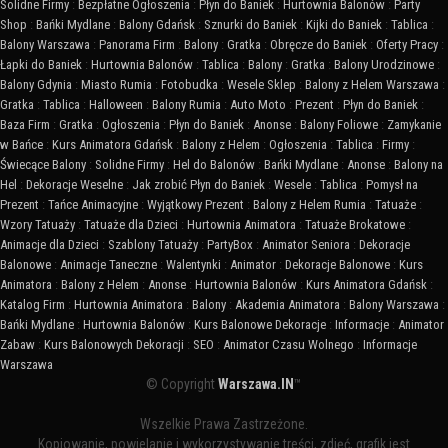
Solidne Firmy
:
Bezpłatne Ogłoszenia
:
Płyn do Baniek
:
Hurtownia Balonów
:
Party
Shop
:
Bańki Mydlane
:
Balony Gdańsk
:
Sznurki do Baniek
:
Kijki do Baniek
:
Tablica
:
Balony Warszawa
:
Panorama Firm
:
Balony
:
Gratka
:
Obręcze do Baniek
:
Oferty Pracy
:
Łapki do Baniek
:
Hurtownia Balonów
:
Tablica
:
Balony
:
Gratka
:
Balony Urodzinowe
:
Balony Gdynia
:
Miasto Rumia
:
Fotobudka
:
Wesele Sklep
:
Balony z Helem Warszawa
:
Gratka
:
Tablica
:
Halloween
:
Balony Rumia
:
Auto Moto
:
Prezent
:
Płyn do Baniek
:
Baza Firm
:
Gratka
:
Ogłoszenia
:
Płyn do Baniek
:
Anonse
:
Balony Foliowe
:
Zamykanie
w Bańce
:
Kurs Animatora Gdańsk
:
Balony z Helem
:
Ogłoszenia
:
Tablica
:
Firmy
:
Świecące Balony
:
Solidne Firmy
:
Hel do Balonów
:
Bańki Mydlane
:
Anonse
:
Balony na
Hel
:
Dekoracje Weselne
:
Jak zrobić Płyn do Baniek
:
Wesele
:
Tablica
:
Pomysł na
Prezent
:
Tańce Animacyjne
:
Wyjątkowy Prezent
:
Balony z Helem Rumia
:
Tatuaże
:
Wzory Tatuaży
:
Tatuaże dla Dzieci
:
Hurtownia Animatora
:
Tatuaże Brokatowe
:
Animacje dla Dzieci
:
Szablony Tatuaży
:
PartyBox
:
Animator Seniora
:
Dekoracje
Balonowe
:
Animacje Taneczne
:
Walentynki
:
Animator
:
Dekoracje Balonowe
:
Kurs
Animatora
:
Balony z Helem
:
Anonse
:
Hurtownia Balonów
:
Kurs Animatora Gdańsk
:
Katalog Firm
:
Hurtownia Animatora
:
Balony
:
Akademia Animatora
:
Balony Warszawa
:
Bańki Mydlane
:
Hurtownia Balonów
:
Kurs Balonowe Dekoracje
:
Informacje
:
Animator
Zabaw
:
Kurs Balonowych Dekoracji
:
SEO
:
Animator Czasu Wolnego
:
Informacje
Warszawa
© Copyright
Warszawa.IN
™
Wszelkie Prawa Zastrzeżone.
Kopiowanie, powielanie i wykorzystywanie treści, zdjęć, grafik jest