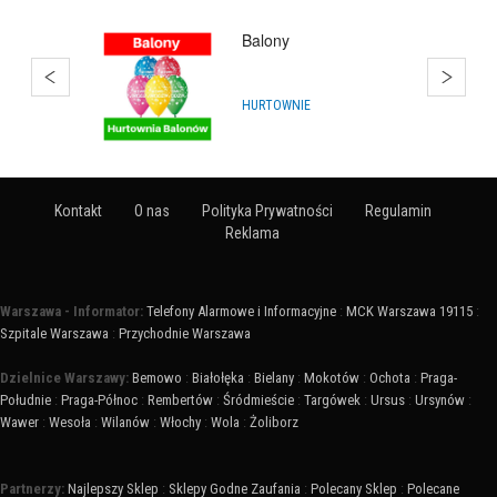
Hurtownia Balonów
HURTOWNIE
Kontakt
O nas
Polityka Prywatności
Regulamin
Reklama
Warszawa - Informator:
Telefony Alarmowe i Informacyjne
:
MCK Warszawa 19115
:
Szpitale Warszawa
:
Przychodnie Warszawa
Dzielnice Warszawy:
Bemowo
:
Białołęka
:
Bielany
:
Mokotów
:
Ochota
:
Praga-
Południe
:
Praga-Północ
:
Rembertów
:
Śródmieście
:
Targówek
:
Ursus
:
Ursynów
:
Wawer
:
Wesoła
:
Wilanów
:
Włochy
:
Wola
:
Żoliborz
Partnerzy:
Najlepszy Sklep
:
Sklepy Godne Zaufania
:
Polecany Sklep
:
Polecane