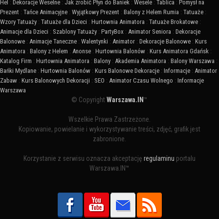
Hel
:
Dekoracje Weselne
:
Jak zrobić Płyn do Baniek
:
Wesele
:
Tablica
:
Pomysł na
Prezent
:
Tańce Animacyjne
:
Wyjątkowy Prezent
:
Balony z Helem Rumia
:
Tatuaże
:
Wzory Tatuaży
:
Tatuaże dla Dzieci
:
Hurtownia Animatora
:
Tatuaże Brokatowe
:
Animacje dla Dzieci
:
Szablony Tatuaży
:
PartyBox
:
Animator Seniora
:
Dekoracje
Balonowe
:
Animacje Taneczne
:
Walentynki
:
Animator
:
Dekoracje Balonowe
:
Kurs
Animatora
:
Balony z Helem
:
Anonse
:
Hurtownia Balonów
:
Kurs Animatora Gdańsk
:
Katalog Firm
:
Hurtownia Animatora
:
Balony
:
Akademia Animatora
:
Balony Warszawa
:
Bańki Mydlane
:
Hurtownia Balonów
:
Kurs Balonowe Dekoracje
:
Informacje
:
Animator
Zabaw
:
Kurs Balonowych Dekoracji
:
SEO
:
Animator Czasu Wolnego
:
Informacje
Warszawa
© Copyright
Warszawa.IN
™
Wszelkie Prawa Zastrzeżone.
Kopiowanie, powielanie i wykorzystywanie treści, zdjęć, grafik jest
zabronione.
Korzystanie z serwisu oznacza akceptację
regulaminu
portalu
Warszawa.IN™