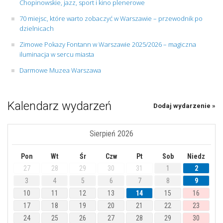
Chopinowskie, jazz, sport i kino plenerowe
70 miejsc, które warto zobaczyć w Warszawie – przewodnik po
dzielnicach
Zimowe Pokazy Fontann w Warszawie 2025/2026 – magiczna
iluminacja w sercu miasta
Darmowe Muzea Warszawa
Kalendarz wydarzeń
Dodaj wydarzenie »
Sierpień 2026
Pon
Wt
Śr
Czw
Pt
Sob
Niedz
27
28
29
30
31
1
2
3
4
5
6
7
8
9
10
11
12
13
14
15
16
17
18
19
20
21
22
23
24
25
26
27
28
29
30