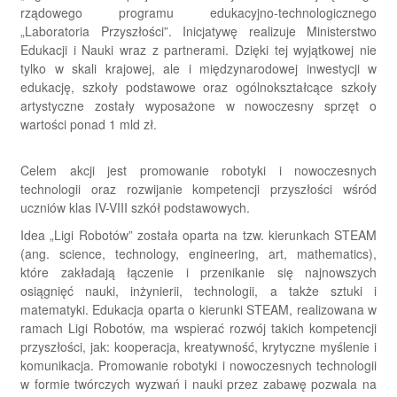
rządowego programu edukacyjno-technologicznego
„Laboratoria Przyszłości”. Inicjatywę realizuje Ministerstwo
Edukacji i Nauki wraz z partnerami. Dzięki tej wyjątkowej nie
tylko w skali krajowej, ale i międzynarodowej inwestycji w
edukację, szkoły podstawowe oraz ogólnokształcące szkoły
artystyczne zostały wyposażone w nowoczesny sprzęt o
wartości ponad 1 mld zł.
Celem akcji jest promowanie robotyki i nowoczesnych
technologii oraz rozwijanie kompetencji przyszłości wśród
uczniów klas IV-VIII szkół podstawowych.
Idea „Ligi Robotów” została oparta na tzw. kierunkach STEAM
(ang. science, technology, engineering, art, mathematics),
które zakładają łączenie i przenikanie się najnowszych
osiągnięć nauki, inżynierii, technologii, a także sztuki i
matematyki. Edukacja oparta o kierunki STEAM, realizowana w
ramach Ligi Robotów, ma wspierać rozwój takich kompetencji
przyszłości, jak: kooperacja, kreatywność, krytyczne myślenie i
komunikacja. Promowanie robotyki i nowoczesnych technologii
w formie twórczych wyzwań i nauki przez zabawę pozwala na