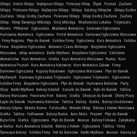
Sklepy
:
Dobre Sklepy
:
Najlepsze Sklepy
:
Polecany Sklep
:
Śląsk
:
Poznań
:
Zaufane
Sklepy
:
Polecane Sklepy
:
Najlepsze Sklepy
:
Sklepy
:
Katalog Sklepów
:
Sklepy Godne
Zaufania
:
Sklep Godny Zaufania
:
Polecane Sklepy
:
Sklep Godny Zaufania
:
Zaufany
Sklep
:
Sklep Świętego Mikołaja
:
Strój Mikołaja
:
Wiadomości Lokalne
:
Trójmiasto
:
Miasto
:
PINternet
:
Ogłoszenia
:
Akademia Animatora
:
Darmowe Ogłoszenia
:
Hurtownia Animatora
:
Ogłoszenia
:
Portal Animatora
:
Darmowe Ogłoszenia Warszawa
:
Firmy Regionu
:
Płyn do Baniek
:
Solidne Firmy
:
Ogłoszenia
:
Kurs Animatora
:
Solidna
Firma
:
Bezpłatne Ogłoszenia
:
Animator Czasu Wolnego
:
Bezpłatne Ogłoszenia
Warszawa
:
sklep animatora
:
Bańki Mydlane
:
Bezpłatne Ogłoszenia
:
Szkolenie
Animatorów
:
Kurs Animatora
:
Gratka
:
Kurs Animatora Warszawa
:
Rumia
:
Kurs
Animatora Poznań
:
Kurs Animatora Katowice
:
Kurs Animatora Zabaw
:
Firmy
:
Darmowe Ogłoszenia
:
Kupony Rabatowe
:
Ogłoszenia Warszawa
:
Płyn do Baniek
Mydlanych
:
Darmowe Ogłoszenia Trójmiasto
:
Ogłoszenia Trójmiasto
:
Ogłoszenia
:
Solidne Firmy
:
Bezpłatne Ogłoszenia
:
Płyn do Baniek
:
Hurtownia Balonów
:
Party
Shop
:
Bańki Mydlane
:
Balony Gdańsk
:
Sznurki do Baniek
:
Kijki do Baniek
:
Tablica
:
Balony Warszawa
:
Panorama Firm
:
Balony
:
Gratka
:
Obręcze do Baniek
:
Oferty Pracy
:
Łapki do Baniek
:
Hurtownia Balonów
:
Tablica
:
Balony
:
Gratka
:
Balony Urodzinowe
:
Balony Gdynia
:
Miasto Rumia
:
Fotobudka
:
Wesele Sklep
:
Balony z Helem Warszawa
:
Gratka
:
Tablica
:
Halloween
:
Balony Rumia
:
Auto Moto
:
Prezent
:
Płyn do Baniek
:
Baza Firm
:
Gratka
:
Ogłoszenia
:
Płyn do Baniek
:
Anonse
:
Balony Foliowe
:
Zamykanie
w Bańce
:
Kurs Animatora Gdańsk
:
Balony z Helem
:
Ogłoszenia
:
Tablica
:
Firmy
:
Świecące Balony
:
Solidne Firmy
:
Hel do Balonów
:
Bańki Mydlane
:
Anonse
:
Balony na