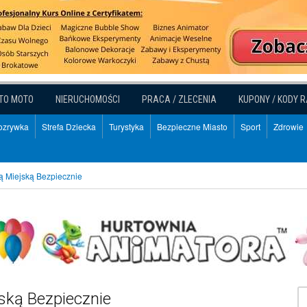
TO MOTO
NIERUCHOMOŚCI
PRACA / ZLECENIA
KUPONY / KODY 
Rozrywka
Strefa Dziecka
Turystyka
Bezpieczne Miasto
Sport
Zdrowie
żą Miejską Bezpiecznie
jską Bezpiecznie