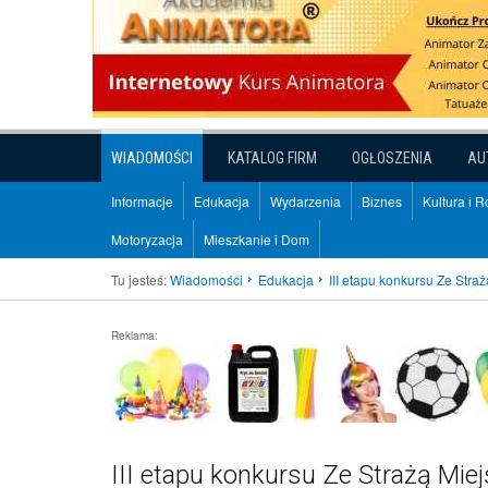
WIADOMOŚCI
KATALOG FIRM
OGŁOSZENIA
AU
Informacje
Edukacja
Wydarzenia
Biznes
Kultura i 
Motoryzacja
Mieszkanie i Dom
Tu jesteś:
Wiadomości
Edukacja
III etapu konkursu Ze Stra
Reklama:
III etapu konkursu Ze Strażą Mie