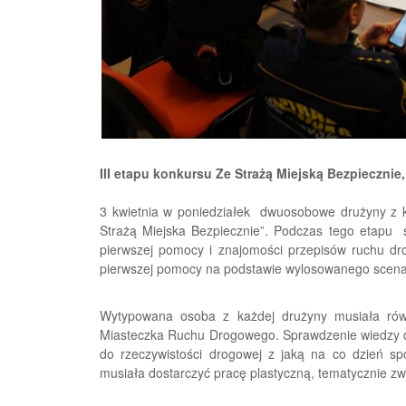
III etapu konkursu Ze Strażą Miejską Bezpiecznie
3 kwietnia w poniedziałek dwuosobowe drużyny z ka
Strażą Miejska Bezpiecznie”. Podczas tego etapu 
pierwszej pomocy i znajomości przepisów ruchu d
pierwszej pomocy na podstawie wylosowanego scena
Wytypowana osoba z każdej drużyny musiała równ
Miasteczka Ruchu Drogowego. Sprawdzenie wiedzy dzi
do rzeczywistości drogowej z jaką na co dzień sp
musiała dostarczyć pracę plastyczną, tematycznie z