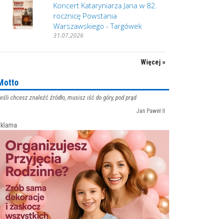
Koncert Kataryniarza Jana w 82.
rocznicę Powstania
Warszawskiego - Targówek
31.07.2026
Więcej »
Motto
eśli chcesz znaleźć źródło, musisz iść do góry, pod prąd
Jan Paweł II
klama