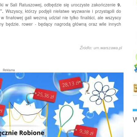
uki w Sali Ratuszowej, odbędzie się uroczyste zakończenie
9.
”.
Wszyscy, którzy podjęli niełatwe wyzwanie i przystąpili do
 finałowej gali wezmą udział nie tylko finaliści, ale wszyscy
any będzie. rower - będący nagrodą główną oraz wile innych
Źródło: um.warszawa.pl
Reklama
W