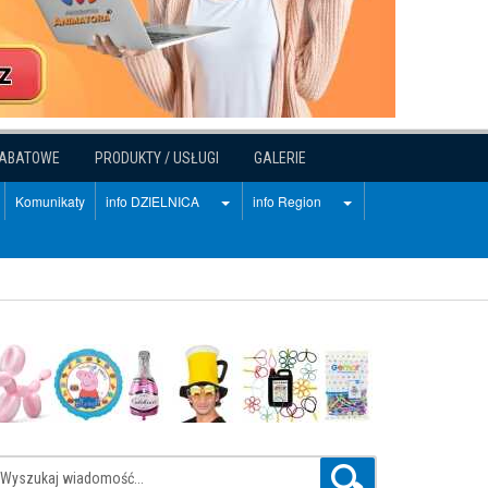
RABATOWE
PRODUKTY / USŁUGI
GALERIE
Komunikaty
info DZIELNICA
info Region