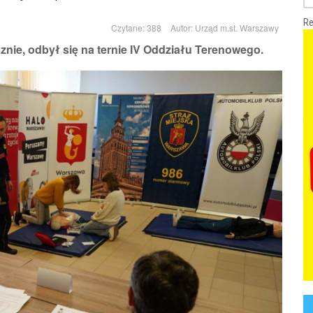
Re
Czytane: 388
Autor:
Urząd m.st. Warszawy
cznie, odbył się na ternie IV Oddziału Terenowego.