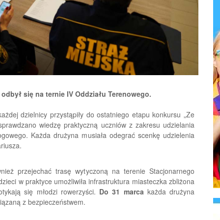
, odbył się na ternie IV Oddziału Terenowego.
żdej dzielnicy przystąpiły do ostatniego etapu konkursu „Ze
sprawdzano wiedzę praktyczną uczniów z zakresu udzielania
rogowego. Każda drużyna musiała odegrać scenkę udzielenia
riusza.
ież przejechać trasę wytyczoną na terenie Stacjonarnego
eci w praktyce umożliwiła infrastruktura miasteczka zbliżona
otykają się młodzi rowerzyści.
Do 31 marca
każda drużyna
wiązaną z bezpieczeństwem.